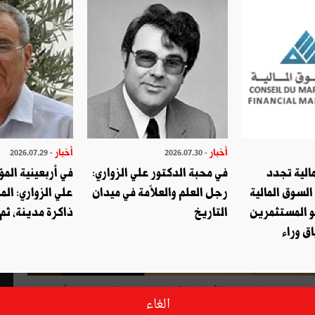
أخبار
أخبار
- 2026.07.29
- 2026.07.30
الية تجدد
في محبة الدكتور علي الزواري:
في أربعينية المؤ
السوق المالية
رجل العلم والعلاّمة في ميدان
علي الزواري: الم
و المستثمرين
التاريخ
ذاكرة مدينة، ثم
ق وراء
ونس رئيسة للمجلس الأعلى للاتّصال السمعي البصري وقد أدّت يوم
الغاء