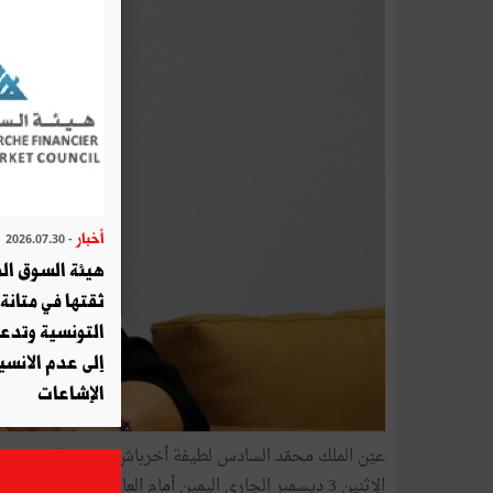
أخبار
- 2026.07.30
هيئة السوق الم
ثقتها في متانة 
التونسية وتدع
إلى عدم الانسيا
الإشاعات
عيّن الملك محمّد السادس لطيفة أخرباش سفيرة المغرب بت
الإثنين 3 ديسمبر الجاري اليمين أمام العاهل المغربي بالقصر الملكي بالرباط.