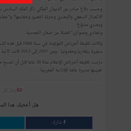
وحسب بلاغ صادر عن الديوان الملكي ذكّر الملك السادس بم
الاتّصال السمعي والبصري وحريّة التعبير وحمايتها" و"حم
وبصري متنوّع
وتعدّدي ومتوازن" فضلا عن ضمان التعددية.
سفيرة ببلغاريا ومقدونيا . ومن 2007 إلى 2013 كانت كاتبة دولة لدى وزير الخارجية والتعاون.
تعيينها مديرة عامّة للإذاعة المغربية.
أرسل إلى 
هل أعجبك هذا الم
شارك