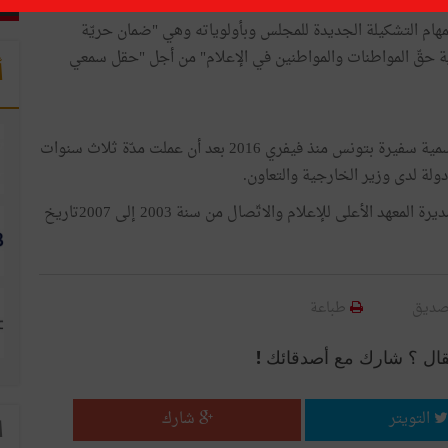
هام التشكيلة الجديدة للمجلس وبأولوياته وهي "ضمان حريّة
اية حقّ المواطنات والمواطنين في الإعلام" من أجل "حقل سمعي
أ
وكانت لطيفة أخرباش المولودة في سنة 1960 قبل هذه التسمية سفيرة بتونس منذ فيفري 2016 بعد أن عملت مدّة ثلاث سنوات
درّست لطيفة أخرباش الإعلام مدّة 20 عاما قبل أن تصبح مديرة المعهد الأعلى للإعلام والاتّصال من سنة 2003 إلى 2007تاريخ
صديق
طباعة
قال ؟ شارك مع أصدقائك !
التويتر
شارك
ا