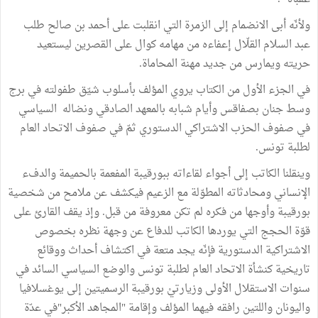
ولأنّه أبى الانضمام إلى الزمرة التي انقلبت على أحمد بن صالح طلب
عبد السلام القلّال إعفاءه من مهامه كوال على القصرين ليستعيد
حريته ويمارس من جديد مهنة المحاماة.
في الجزء الأول من الكتاب يروي المؤلف بأسلوب شيّق طفولته في برج
وسط جنان بصفاقس وأيام شبابه بالمعهد الصادقي ونضاله السياسي
في صفوف الحزب الاشتراكي الدستوري ثمّ في صفوف الاتحاد العام
لطلبة تونس.
وينقلنا الكاتب إلى أجواء لقاءاته ببورقيبة المفعمة بالحميمة والدفء
الإنساني ومحادثاته المطوّلة مع الزعيم فيكشف عن ملامح من شخصية
بورقيبة وأوجها من فكره لم تكن معروفة من قبل. وإذ يقف القارئ على
قوّة الحجج التي يوردها الكاتب للدفاع عن وجهة نظره بخصوص
الاشتراكية الدستورية فإنّه يجد متعة في اكتشاف أحداث ووقائع
تاريخية كنشأة الاتحاد العام لطلبة تونس والوضع السياسي السائد في
سنوات الاستقلال الأولى وزيارتيْ بورقيبة الرسميتين إلى يوغسلافيا
واليونان واللتين رافقه فيهما المؤلف وإقامة "المجاهد الأكبر"في عدّة