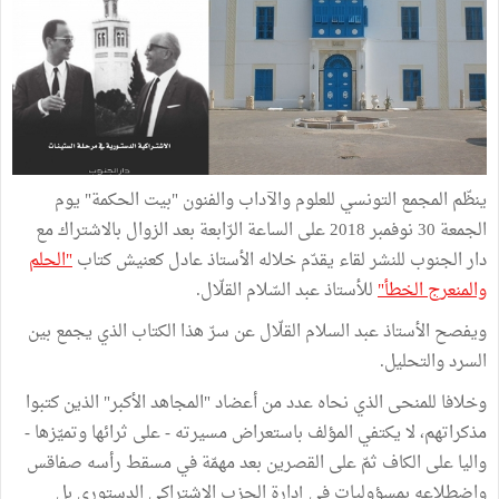
ينظّم المجمع التونسي للعلوم والآداب والفنون "بيت الحكمة" يوم
الجمعة 30 نوفمبر 2018 على الساعة الرّابعة بعد الزوال بالاشتراك مع
دار الجنوب للنشر لقاء يقدّم خلاله الأستاذ عادل كعنيش كتاب
"الحلم
والمنعرج الخطأ"
للأستاذ عبد السّلام القلّال.
ويفصح الأستاذ عبد السلام القلّال عن سرّ هذا الكتاب الذي يجمع بين
السرد والتحليل.
وخلافا للمنحى الذي نحاه عدد من أعضاد "المجاهد الأكبر" الذين كتبوا
مذكراتهم، لا يكتفي المؤلف باستعراض مسيرته - على ثرائها وتميّزها -
واليا على الكاف ثمّ على القصرين بعد مهمّة في مسقط رأسه صفاقس
واضطلاعه بمسؤوليات في إدارة الحزب الاشتراكي الدستوري بل