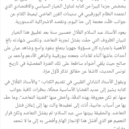
يخصّص جزءا كبيرا من كتابه لتناول الخيار السياسي والاقتصادي الذي
اعتمده النظام البورقيبي في ستينات القرن الماضي ليميط اللثام عن
جوانب ظلّت معتمة إلى حدّ اليوم، ونقصد الاشتراكية الدستورية.
يعود الأستاذ عبد السلام القلّال خمسين سنة بعد تطبيق هذا الخيار
لتبيان الظروف التي حفّت بفشل تجربة التعاضد. وتكتسي شهادته بالغ
الأهمية باعتباره كان مسؤولا جهويا يتمتّع بنفوذ واسع وشاهد عيان على
أحداث عاشها أثناء لقاءات جمعته ببورقيبة والباهي الأدغم وأحمد بن
صالح حيث يلقي أضواء ساطعة على تلك الفترة المفصلية في تاريخ
تونس الحديث، كاشفا عن حقائق تذكر لأوّل مرّة.
ويقول الأستاذ الشاذلي القليبي في تقديم الكتاب: " والأستاذ القلّال في
كتابه يشير إلى عديد القضايا الأساسية محلّلا، بنظرات ثاقبة جوانب
منها، لم تكن معروفة بهذه الدقّة، وأخصّ منها "قضيّة التعاضد"، وما حفّ
بها من أسباب جانبية، أدّت إلى تعقيدها وآلت بها إلى إعلان فشل
التعاضد. والحقيقة يبيّنها سي عبد السلام: لم يفشل التعاضد ولكنّ قرار
التعميم هو الذي أفشل هذا الإنجاز الهامّ وأفضى به إلى ما لا تحمد
عقباه ".