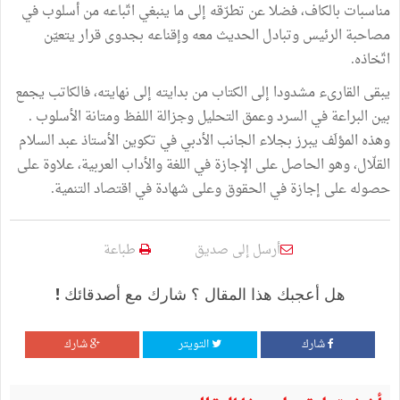
مناسبات بالكاف، فضلا عن تطرّقه إلى ما ينبغي اتّباعه من أسلوب في
مصاحبة الرئيس وتبادل الحديث معه وإقناعه بجدوى قرار يتعيّن
اتّخاذه.
يبقى القارىء مشدودا إلى الكتاب من بدايته إلى نهايته، فالكاتب يجمع
بين البراعة في السرد وعمق التحليل وجزالة اللفظ ومتانة الأسلوب .
وهذه المؤلَف يبرز بجلاء الجانب الأدبي في تكوين الأستاذ عبد السلام
القلّال، وهو الحاصل على الإجازة في اللغة والأداب العربية، علاوة على
حصوله على إجازة في الحقوق وعلى شهادة في اقتصاد التنمية.
أرسل إلى صديق
طباعة
هل أعجبك هذا المقال ؟ شارك مع أصدقائك !
شارك
التويتر
شارك