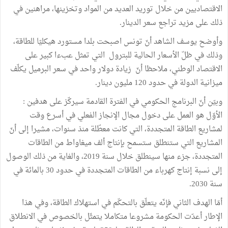
الاقتصاديين من خلال توريد العديد من المواد وتخزينها، مراهنين في
ذلك على مزيد تراجع سعر الدينار.
وأوضح يوسف الشاهد أنّ تونس اصبحت بلدا مستورد هيكليّا للطاقة،
وذلك في ظلّ الأسعار الحالية للبترول التي تمثل عبءا كبير على
الاقتصاد الوطني، ملاحظا أنّ زيادة دولار واحد في سعر البرميل يكلّف
ميزانية الدولة في حدود 120 مليون دينار.
وبيّن أنّ البرنامج الحكومي في الفترة القادمة سيركّز على هدفين :
الأوّل هو العمل على دخول مجال الإنجاز الفعلي في أسرع وقت
لمشاريع الطاقة المتجددة، التي كانت معطّلة منذ سنوات، مشيرا إلى أنّ
المشاريع التي ستنطلق ستسمح بإنتاج ألف ميغاواط من الطاقات
المتجددة، جزء منها سينطلق خلال سنة 2019، والغاية من ذلك الوصول
إلى نسبة إنتاج كهرباء من الطاقات المتجددة في حدود 30 بالمائة في
سنة 2030.
أمّا الهدف الثاني فإنّه يتعلّق بالتحكّم في استهلاك الطاقة، وفي هذا
الإطار أعدّت الحكومة مشروعا متكاملا يتمثّل بالخصوص في الانطلاق