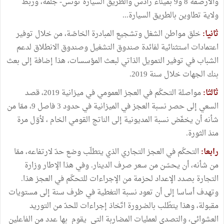
والأرصفة 8 و9 بميناء رادس والطريق السيارة تونس- جلمة، وربط
ولاية تطاوين بالطريق السيارة...
ثانيا:
خلق مواطن الشغل وتشجيع المبادرة الخاصّة، من خلال توفير
اعتمادات استثنائية لفائدة صندوق التشغيل وصندوق الانطلاق لدعم
الشباب في توفير التمويل الذاتي لبعث المؤسسات، هذا إضافة إلى بعث
بنك الجهات خلال سنة 2019.
ثالثا:
مواصلة التحكّم في العجز العمومي في ميزانية 2019، قصد
السعي إلى حصر نسبة العجز في الميزانية في حدود 3 فاصل 9، ممّا من
شأنه أن يخفّض نسبة المديونية إلى الناتج القومي الخام ، لأوّل مرة
منذ الثورة.
رابعا:
التحكّم في العجز التجاري الذي يتطلّب وضع حدّ لارتفاعه، ممّا
من شأنه، أن يحسّن من سعر صرف الدينار. وفي هذا الإطار وزارة
التجارة بصدد الإعداد لحزمة من الإجراءات للتحكّم في العجز هذا.
وتهدف أساسا إلى أن تعود نسبة التغطية في ظرف سنة إلى مستويات
مقبولة، وهذا يتطّلب بالضرورة اتّخاذ إجراءات للحدّ من التوريد
العشوائي، والتصدي لعمليات المضاربة التي يقوم بها عدد من الفاعلين