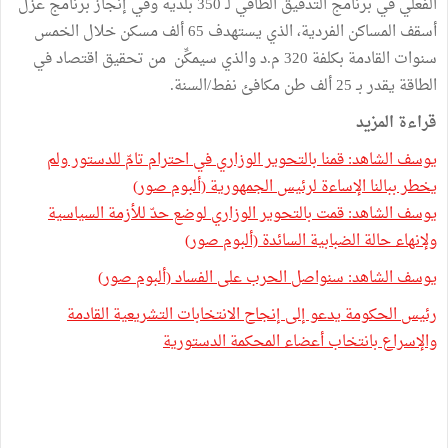
الفعلي في برنامج التدقيق الطاقي لـ 350 بلدية وفي إنجاز برنامج عزل
أسقف المساكن الفردية، الذي يستهدف 65 ألف مسكن خلال الخمس
سنوات القادمة بكلفة 320 م.د والذي سيمكِّن من تحقيق اقتصاد في
الطاقة يقدر بـ 25 ألف طن مكافئ نفط/السنة.
قراءة المزيد
يوسف الشاهد: قمنا بالتحوير الوزاري في احترام تامّ للدستور ولم
يخطر ببالنا الإساءة لرئيس الجمهورية (ألبوم صور)
يوسف الشاهد: قمت بالتحوير الوزاري لوضع حدّ للأزمة السياسية
ولإنهاء حالة الضبابية السائدة (ألبوم صور)
يوسف الشاهد: سنواصل الحرب على الفساد (ألبوم صور)
رئيس الحكومة يدعو إلى إنجاح الانتخابات التشريعية القادمة
والإسراع بانتخاب أعضاء المحكمة الدستورية