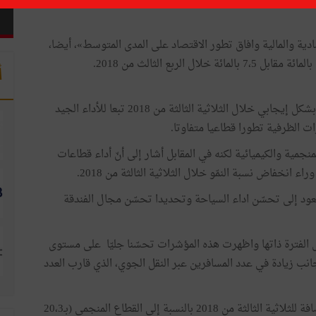
توقّع البنك المركزي التونسي نمو الاقتصاد التونسي بنسبة 2,6 بالمائة، بالانزلاق السنوي، خلال الثلاثية الثالثة من سنة 2018
دية والمالية وافاق تطور الاقتصاد على المدى المتوسط»، أيضا،
أ
وأوضح البنك المركزي أنّ النشاط الإقتصادي واصل تطوره بشكل إيجابي خلال الثلاثية الثالثة من 2018 تبعا للأداء الجيد
 الظرفية تطورا قطاعيا متفاوتا.
جمية والكيميائية لكنه في المقابل أشار إلى أنّ أداء قطاعات
 انخفاض نسبة النمّو خلال الثلاثية الثالثة من 2018.
 يعود إلى تحسّن اداء السياحة وتحديدا تحسّن مجال الفندقة
الفترة ذاتها واظهرت هذه المؤشرات تحسّنا جليّا على مستوى
 جانب زيادة في عدد المسافرين عبر النقل الجوي، الذي قارب العدد
وفيما يتعلق بالقطاعات الاستخراجية فقد زادت القيمة المضافة للثلاثية الثالثة من 2018 بالنسبة إلى القطاع المنجمي (بـ20،3