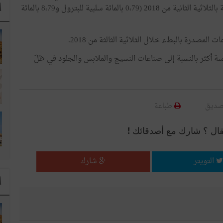
ا
بالمائة للفسفاط) وتراجعت بالنسبة إلى الطاقي وذلك مقارنة بالثلاثية الثانية من 2018 (0،79 بالمائة سلبية للبترول و8،79 بالمائة
لمصدرة بالبطء خلال الثلاثية الثالثة من 2018.
سة أكثر بالنسبة إلى صناعات النسيج والملابس والجلود في ظلّ
صديق
طباعة
قال ؟ شارك مع أصدقائك !
التويتر
شارك
ا