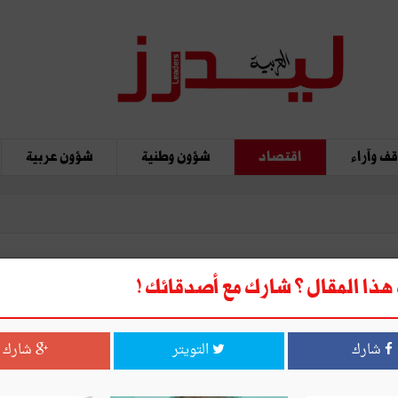
ف وآراء
اقتصاد
شؤون وطنية
شؤون عربية
ذا المقال ؟ شارك مع أصدقائك !
توقّعات البنك المركزي التونسي: 2,6 بالمائة نس
شارك
التويتر
شارك