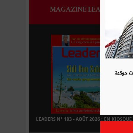
MAGAZINE LEADERS
ات حوكمة
LEADERS N° 183 - AOÛT 2026 : EN KIOSQUE