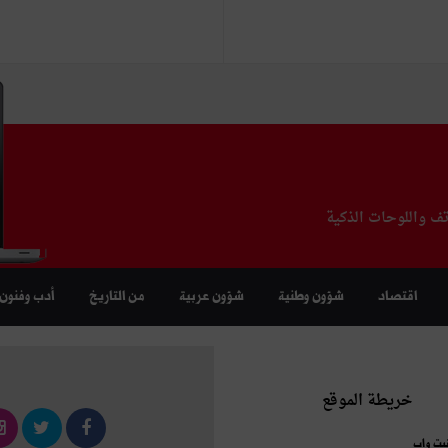
تف واللوحات الذكية
اقتصاد
شؤون وطنية
شؤون عربية
من التاريخ
أدب وفنون
خريطة الموقع
نيت واب