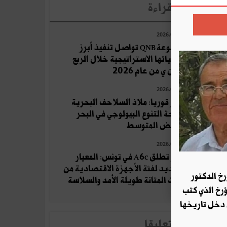
لأخبار الأكثر قراءة
2026.07.29
مجموعة QNB تواصل تنفيذ أبرز
أولوياتها الاستراتيجية خلال الربع
الثان ي من عام 2026
2026.07.17
جزر قوريا: ملاذ السلاحف البحرية
وواحة التنوع البيولوجي في البحر
الأبيض المتوسط
2026.08.04
أوبو تطلق A6c في تونس: المعيار
الجديد لفئة الأجهزة الاقتصادية من
رخ الدكتور
حيث المتانة طويلة الأمد والسلاسة
ؤرخ الذي كتب
 دخل تاريخها
لأخبار الأكثر تعلِيقا