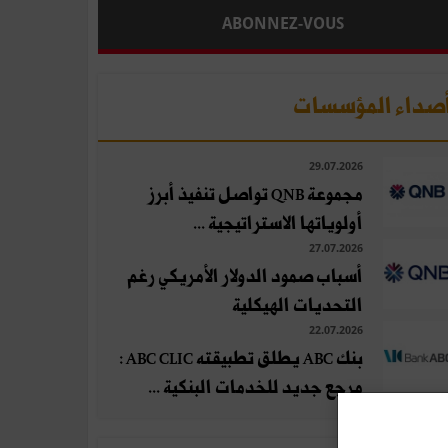
ABONNEZ-VOUS
صداء المؤسسات
29.07.2026
مجموعة QNB تواصل تنفيذ أبرز
أولوياتها الاستراتيجية ...
27.07.2026
أسباب صمود الدولار الأمريكي رغم
التحديات الهيكلية
22.07.2026
بنك ABC يطلق تطبيقته ABC CLIC :
مرجع جديد للخدمات البنكية ...