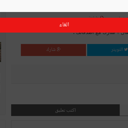
صديق
طباعة
الغاء
قال ؟ شارك مع أصدقائك !
التويتر
شارك
اكتب تعليق