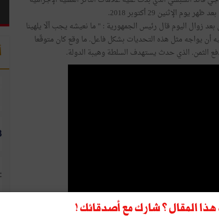
اجي قائد السبسي الذي بدت عليه علامات التأثّر العملية الإجرامية
 الإثنين 29 أكتوبر 2018.
عد زوال اليوم قال رئيس الجمهورية : " ما نعيشه يجب ألّا يلهينا
ليه أن يواجه مثل هذه التحديات بشكل فاعل. ما وقع كان متوقّعا
أ
 دفع الثمن. الذي حدث يستهدف السلطة وهيبة الدولة.
ذا المقال ؟ شارك مع أصدقائك !