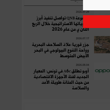
2026.07.29
مجموعة QNB تواصل تنفيذ أبرز
أولوياتها الاستراتيجية خلال الربع
الثان ي من عام 2026
2026.07.17
جزر قوريا: ملاذ السلاحف البحرية
وواحة التنوع البيولوجي في البحر
الأبيض المتوسط
2026.08.04
أوبو تطلق A6c في تونس: المعيار
الجديد لفئة الأجهزة الاقتصادية
من حيث المتانة طويلة الأمد
والسلاسة