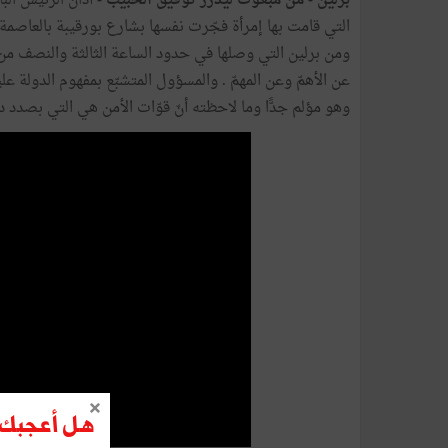
برلين - من مبعوث ليدرز توفيق الحبيّب -
أدان الرئيس الب
التي قامت بها إمرأة فجّرت نفسها بشارع بورقيبة بالعاصمة بعد ظهر يوم
ومن برلين التي وصلها في حدود الساعة الثالثة والنصف من ب
عن الأهمّ وعن المهمّ . والمسؤول المتشبّع بمفهوم الدولة ع
وهو مؤلم جدًّا وما لاحظته أنّ قوّات الأمن هي التي بصدد
هل أعجبك ه