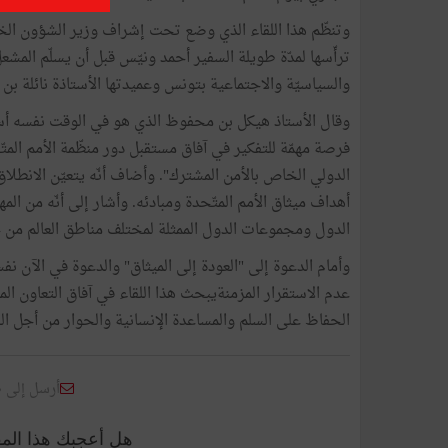
وتنظّم هذا اللقاء الذي وضع تحت إشراف وزير الشؤون الخا
ترأّسها لمدّة طويلة السفير أحمد ونيّس قبل أن يسلّم المشع
والسياسيّة والاجتماعية بتونس وعميدتها الأستاذة نائلة بن 
وقال الأستاذ هيكل بن محفوظ الذي هو في الوقت نفسه أستا
فرصة مهمّة للتفكير في آفاق مستقبل دور منظّمة الأمم المت
الدولي الخاص بالأمن المشترك". وأضاف أنّه يتعيّن الانطلا
أهداف ميثاق الأمم المتّحدة ومبادئه. وأشار إلى أنّه من المه
الدول ومجموعات الدول الممثلة لمختلف مناطق العالم من ج
وأمام الدعوة إلى "العودة إلى الميثاق" والدعوة في الآن نفس
عدم الاستقرار المزمنةيبحث هذا اللقاء في آفاق التعاون ا
الحفاظ على السلم والمساعدة الإنسانية والحوار من أجل الس
أرسل إلى 
هل أعجبك هذا الم