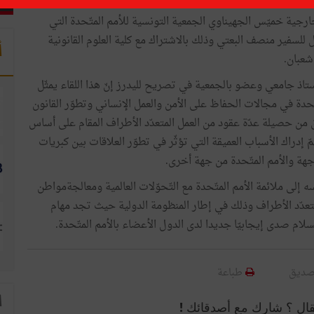
رجية خميّس الجهيناوي الجمعية التونسية للأمم المتّحدة التي
ل للسفير منصف البعتي وذلك بالاشتراك مع كلية العلوم القانونية
أ
شعبان.
ذ جامعي وعضو بالجمعية في تصريح لليدرز إنّ هذا اللقاء يمثّل
ّحدة في مجالات الحفاظ على الأمن والعمل الإنساني وتطوّر القانون
ق من حصيلة عدّة عقود من العمل المتعدّد الأطراف المقام على أساس
مّ إدراك الأسباب العميقة التي تؤثّر في تطوّر العلاقات بين كبريات
هة والأمم المتّحدة من جهة أخرى.
ه إلى ملائمة الأمم المتّحدة مع التّحوّلات العالمية ومعالجةمواطن
لمتعدّد الأطراف وذلك في إطار المنظومة الدولية حيث تجد مهام
لام صدى إيجابيّا جديدا لدى الدول الأعضاء بالأمم المتّحدة.
صديق
طباعة
ا
قال ؟ شارك مع أصدقائك !