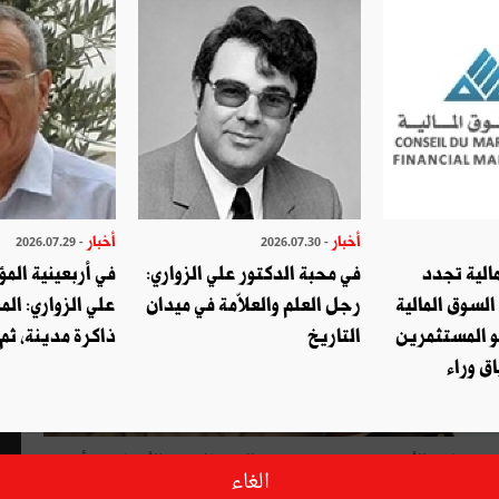
أخبار
أخبار
- 2026.07.29
- 2026.07.30
الية تجدد
في محبة الدكتور علي الزواري:
في أربعينية المؤ
السوق المالية
رجل العلم والعلاّمة في ميدان
علي الزواري: الم
و المستثمرين
التاريخ
ذاكرة مدينة، ثم
ق وراء
في الوقت التي تتطلّع فيه تونس إلى نيل مقعدعضوغير دائم بمحلس الأمن (2021-2022) يتميّز الاحتفال يوم الأربعاء 24 أكتوبر
الغاء
 السلم والأمن الدوليين: أيّ دور لتونس ؟ " .