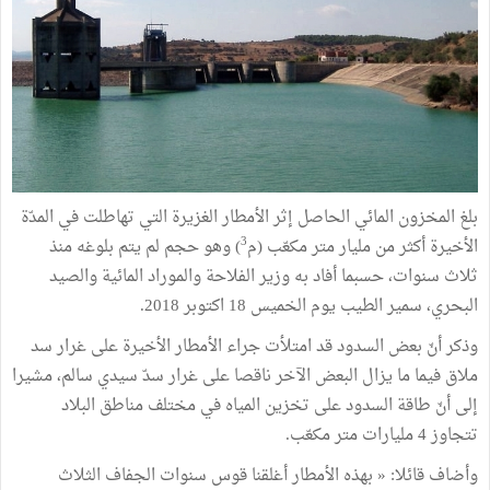
بلغ المخزون المائي الحاصل إثر الأمطار الغزيرة التي تهاطلت في المدّة
3
الأخيرة أكثر من مليار متر مكعّب (م
) وهو حجم لم يتم بلوغه منذ
ثلاث سنوات، حسبما أفاد به وزير الفلاحة والموراد المائية والصيد
البحري، سمير الطيب يوم الخميس 18 اكتوبر 2018.
وذكر أنّ بعض السدود قد امتلأت جراء الأمطار الأخيرة على غرار سد
ملاق فيما ما يزال البعض الآخر ناقصا على غرار سدّ سيدي سالم، مشيرا
إلى أنّ طاقة السدود على تخزين المياه في مختلف مناطق البلاد
تتجاوز 4 مليارات متر مكعّب.
وأضاف قائلا: « بهذه الأمطار أغلقنا قوس سنوات الجفاف الثلاث