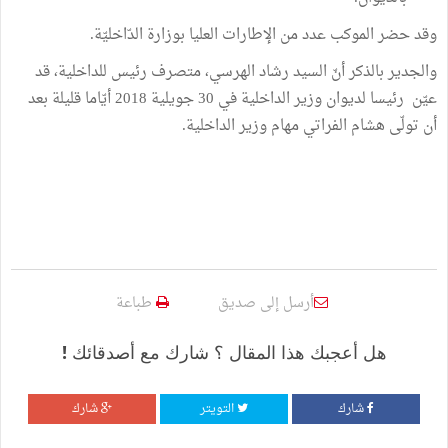
وقد حضر الموكب عدد من الإطارات العليا بوزارة الدّاخليّة.
والجدير بالذكر أنّ السيد رشاد الهرسي، متصرف رئيس للداخلية، قد
عيّن رئيسا لديوان وزير الداخلية في 30 جويلية 2018 أيّاما قليلة بعد
أن تولّى هشام الفراتي مهام وزير الداخلية.
أرسل إلى صديق
طباعة
هل أعجبك هذا المقال ؟ شارك مع أصدقائك !
شارك
التويتر
شارك