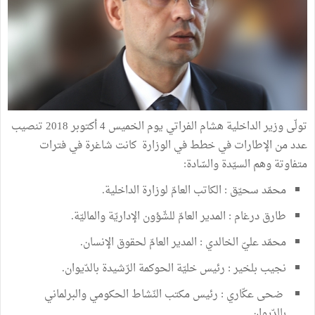
تولّى وزير الداخلية هشام الفراتي يوم الخميس 4 أكتوبر 2018 تنصيب
عدد من الإطارات في خطط في الوزارة كانت شاغرة في فترات
متفاوتة وهم السيّدة والسّادة:
محمّد سحيّق : الكاتب العامّ لوزارة الداخلية.
طارق درغام : المدير العامّ للشّؤون الإداريّة والماليّة.
محمّد عليّ الخالدي : المدير العامّ لحقوق الإنسان.
نجيب بلخير : رئيس خليّة الحوكمة الرّشيدة بالدّيوان.
ضحى عكّاري : رئيس مكتب النّشاط الحكومي والبرلماني
بالدّيوان.