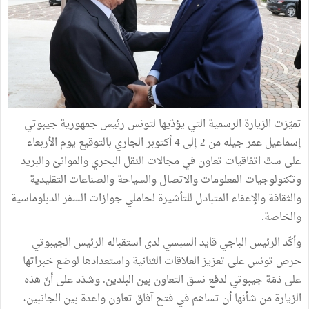
تميّزت الزيارة الرسمية التي يؤدّيها لتونس رئيس جمهورية جيبوتي
إسماعيل عمر جيله من 2 إلى 4 أكتوبر الجاري بالتوقيع يوم الأربعاء
على ستّ اتفاقيات تعاون في مجالات النقل البحري والموانئ والبريد
وتكنولوجيات المعلومات والاتصال والسياحة والصناعات التقليدية
والثقافة والإعفاء المتبادل للتأشيرة لحاملي جوازات السفر الدبلوماسية
والخاصة.
وأكّد الرئيس الباجي قايد السبسي لدى استقباله الرئيس الجيبوتي
حرص تونس على تعزيز العلاقات الثنائية واستعدادها لوضع خبراتها
على ذمّة جيبوتي لدفع نسق التعاون بين البلدين. وشدّد على أنّ هذه
الزيارة من شأنها أن تساهم في فتح آفاق تعاون واعدة بين الجانبين،