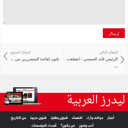
إرسال
المقال التالي
المقال السابق
الرئيس قايد السبسي : انقطعت
تلتون لفائدة المتضررين من ...
...
ليدرز العربية
أخبار
مواقف وآراء
اقتصاد
شؤون وطنية
شؤون عربية
من التاريخ
أدب وفنون
من يكون؟
أصداء المؤسسات