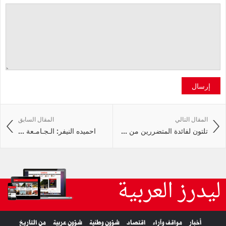
إرسال
المقال التالي
المقال السابق
تلتون لفائدة المتضررين من ...
احميده النيفر: الـجـامـعة ...
ليدرز العربية
أخبار
مواقف وآراء
اقتصاد
شؤون وطنية
شؤون عربية
من التاريخ