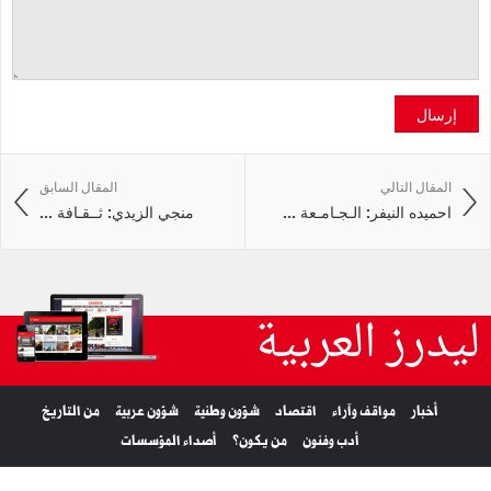
إرسال
المقال التالي
المقال السابق
احميده النيفر: الـجـامـعة ...
منجي الزيدي: ثــقـافة ...
ليدرز العربية
أخبار
مواقف وآراء
اقتصاد
شؤون وطنية
شؤون عربية
من التاريخ
أدب وفنون
من يكون؟
أصداء المؤسسات