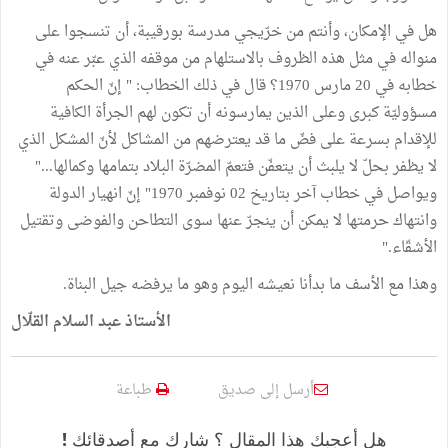
هل في الإمكان، وأنتم من خرّيجي مدرسة بورقيبة، أن تنسجوا على
منواله في مثل هذه الظروف بالاستلهام من موقفه الذي عبّر عنه في
خطابه في 20 مارس 1970؟ قال في ذلك الخطاب: " إنّ الحكم
مسؤوليّة كبرى وعلى الذين يمارسونه أن تكون لهم الجرأة الكافية
للإقدام بسرعة على فضّ ما قد يعترضهم من المشاكل لأنّ المشكل الذي
لا يظفر بحلّ لا يلبث أن يتعفّن فتعمّ المضرّة البلاد بتمامها وكمالها..."
ويواصل في خطاب آخر بتاريخ 02 نوفمبر 1970" إنّ انهيار الدولة
وانتهاك حرمتها لا يمكن أن ينجرّ عنها سوى التطاحن والفوضى وتقتيل
الأشقّاء."
وهذا مع الأسف ما بدأنا نعيشه اليوم وهو ما يرفضه جيل البناة.
الأستاذ عبد السلام القلّال
أرسل إلى صديق
طباعة
هل أعجبك هذا المقال ؟ شارك مع أصدقائك !