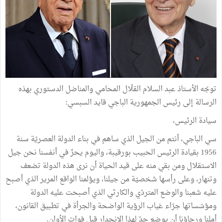
توجّه الأستاذ عبد السلام القلّال المحامي والمناضل الدستوري بهذه
الرسالة إلى رئيس الجمهورية الباجي قايد السبسي:
سيادة الرئيس،
سي الباجي، أنتم من الجيل الذي ساهم في بناء الدولة العصريّة سنة
1956 بقيادة الرئيس الحبيب بورقيبة، واليوم يحزّ في أنفسنا نحن جيل
الاستقلال ومن بقي منه على قيد الحياة أن نرى هذه الدولة تضعف
وتنهار، وعلى رأسها شخصيّة من جيلنا، ويؤلمنا الواقع المرير الذي أصبح
عليه شعبنا والوضع المتردّي والكارثي الذي أصبحت عليه الدولة
ومؤسّساتها جرّاء غياب الرؤية الواضحة والجرأة في تطبيق القانون،
أملنا ورجاؤنا أن يوضع حدّ لهذا الانحدار قبل فوات الأوان.