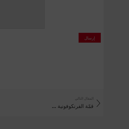
إرسال
المقال التالي
قمّة الفرنكوفونية ...