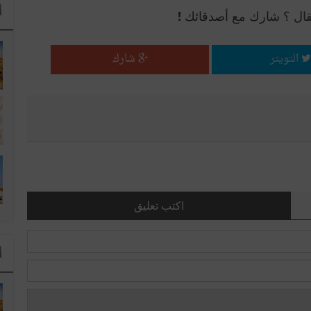
ا
قال ؟ شارك مع أصدقائك !
التويتر
شارك
اكتب تعليق
ا