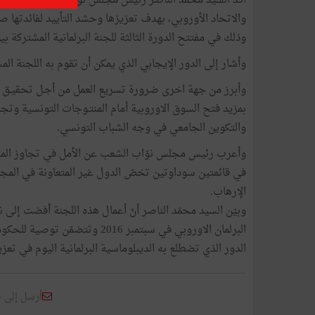
أكّد السيد محمد الناصر رئيس مجلس نواب الشعب الحاجة إ
والاتحاد الأوروبي، بهدف تعزيزها وحشد التأييد لفائدتها صل
وذلك في مفتتح الدورة الثالثة للجنة البرلمانية المشتركة بين تونس والاتحاد
وأشار إلى الدور الإيجابي الذي يمكن أن تقوم به اللجنة الم
وأبرز من جهة اخرى ضرورة تسريع العمل من أجـل تحقيـق ان
بمزيد فتح السوق الاوروبية أمام المنتـوجات التونسية وت
والتكوين الجامعي في وجه الشباب التونسي.
وأعرب رئيس مجلس نوّاب الشعب عن الأمل في تجاوز المرح
في قائمتين سوداوتين تخصّ الدول غير المتعاونة في المج
الإرهاب.
وبيّن السيد محمّد الناصر أنّ أعمال هذه اللجنة أفضت إلى ن
البرلمان الاوروبي في سبتمبر 16
الدور الذي تضطلع به الديبلوماسية البرلمانية اليوم في تعز
أرسل إلى 