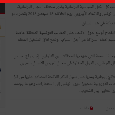
لى تحديد جديد للأولويات الاستراتيجية للشراكة بين تونس
ب كل الكتل السياسية البرلمانية ولدى مختلف اللجان البرلمانية،
 الأوروبي يوم الثلاثاء 18 سبتمبر 2018 بقصر بادو.
شتركة في هذا السياق.
أ
فتـاح أوسع لدول الاتحاد على المطالب التونسية المتعلقة خاصة
جسيم خطة الشراكة مـن أجـل الشباب وفتح افاق التشغيل المنظم
لة الصعبة التي شهدتها العلاقات بين الطرفين إثر إدراج تونس
ال الجبائي، والدول الخطرة في مجال تبييض الأموال وتمويل
تائج إيجابية ومنها على سبيل الذكر اللائحة المصادق عليها من قبل
20 وتتضمّن توصية للحكومات الأوروبية بتحويل ديون تونس إلى استثمارات، وهو ما يجسّم
يز التعاون بين الشعوب.
صديق
طباعة