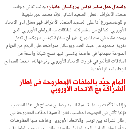
ولمجال عمل سفير تونس ببروكسال جانبان:
جانب ثنائي وجانب
متعدّد الأطراف . فعلى الصعيد الثنائي فإنّه معتمد لدى بلجيكا
واللوغسمبورغ أمّا على الصعيد المتعدّد الأطراف فهو ممثّل لدى الاتحاد
الأوروبي، كما أنّ من مشمولاته العلاقات مع البرلمان الأوروبي الذي
يوجد مقرّه في سترازبورغ. غير أنّ سفارة تونس ببروكسال تعمل
بفريق محدود من حيث العدد وبوسائل متواضعة على الرغم من المهام
المنوطة بعهدتها في عاصمة يكتسي فيها نسج شبكة واسعة من
العلاقات للتأثير في قرارت الاتحاد الأوروبي وتوجّهاته، خدمة للمصالح
الوطنية، بالغ الأهمية.
إلمام جيّد بالملفات المطروحة في إطار
الشراكة مع الاتحاد الأوروبي
وإذا ما تأكّدت رسميًّا تسمية السيد رضا بن مصباح في هذا المنصب
فإنّها تأتي في التوقيت المناسب، نظرا لأهمية الملفّات المطروحة في
إطار الشراكة بين تونس والاتحاد الأوروبي وخاصّة منها المفاوضات
بشأن اتفاق التبادل الحرّ الشامل والمعمّق والتي تستوجب إلماما دقيقا