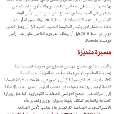
بها وخبرة واسعة في المجالين الاقتصادي والتجاري، وهما شرطان
يتوفّران في السيد رضا بن مصباح الذي سبق له أن ترأّس الوفد
التونسي في هذه المفاوضات في سنة 2015 . وقد سبق له أن شغل
خطة مستشار لدى رئيس الحكومة الحبيب الصيد قبل أن يعمل كخبير
دولي في سنة 2016 قبل أن يخلف المرحوم الفاضل خليل على رأس
مؤسسة Parenin.
مسيرة متميّزة
والسيد رضا بن مصباح مهندس متخرّج من مدرسة فرنسية عليا
(مدرسة المناجم بباريس) وقد بدأ حياته المهنية ببنك التنمية
الاقتصادية للبلاد التونسية قبل أن يلتحق في سنة 1984 بشركة فسفاط
قفصة ليعود إليها بعد سنوات في منصب الرئيس المدير العام، بالإضافة
إلى إشرافه على المجمع التونسي للصناعات الكيمياوية. كما عمل بوزارة
الصناعة والمناجم كمكلف بمهمّة بديوان الوزير وكمدير عام
للاستراتيجيات الصناعية ثمّ كمدير عام لمكتب تأهيل الصناعة.