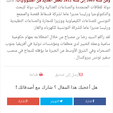
ومن سنة 2005 إلى سنة 2012 تحمّل العديد من المسؤوليات:
كاتبَ
دولة للطاقات المتجددة والصناعات الغذائية وكاتَب دولة للبحث
والتكنولوجيا ورئيسا مديرا عاما لشركة فسفاط قفصة والمجمع
التونسي للصناعات الكيمياوية ووزيرا للتجارة والصناعات التقليدية
ورئيسا مديرا عاما للشركة التونسية للكهرباء والغاز.
لقد راكم السيد رضا بن مصباح من خلال اضطلاعه بمهام حكومية
سامية وعمله كخبير لدى منظمات ومؤسّسات دولية في أفريقيا جنوب
الصحراء وفي الشرق الأوسط من الخبرة ما يؤهّله للنجاح في منصب
سفير تونس ببروكسال .
أرسل إلى صديق
طباعة
هل أعجبك هذا المقال ؟ شارك مع أصدقائك !
شارك
التويتر
شارك