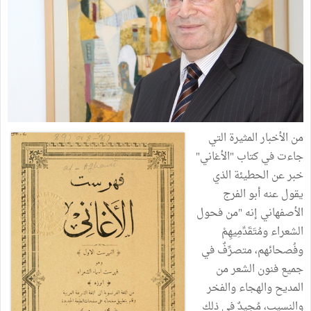
من الأخبار المثيرة التي
جاءت في كتاب "الأغاني"
خبر عن الحطيئة الذي
يقول عنه أبو الفرج
الأصفهاني إنه "من فحول
الشعراء ومُتَقَدِّمِيهِمْ
وفُصحائهم، متصرِّفٌ في
جميع فنون الشعر من
المديح والهجاء والفخر
والنسيب، مُجيدٌ في ذلك