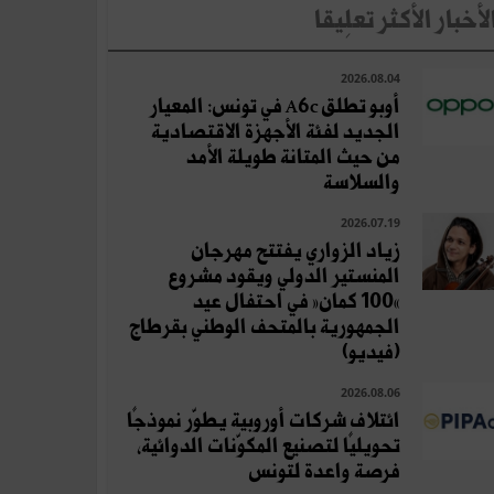
لأخبار الأكثر تعلِيقا
2026.08.04
أوبو تطلق A6c في تونس: المعيار
الجديد لفئة الأجهزة الاقتصادية
من حيث المتانة طويلة الأمد
والسلاسة
2026.07.19
زياد الزواري يفتتح مهرجان
المنستير الدولي ويقود مشروع
«100 كمان» في احتفال عيد
الجمهورية بالمتحف الوطني بقرطاج
(فيديو)
2026.08.06
ائتلاف شركات أوروبية يطوّر نموذجًا
تحويليًا لتصنيع المكوّنات الدوائية،
فرصة واعدة لتونس