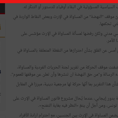
ة أنّ خطاب الرئيس الباجي قايد السبسي يوم أمس الإثنين بمناسبة
السياسية المسؤولية في البقاء أوفياء للدستور أو التنكّر له.
نّ موقف "النهضة" من المساواة في الإرث وبعض النقاط الواردة في
لتي تحكمها.
أ
سي مدني ولكنّ رفضها لمسألة المساواة في الإرث مؤسَّس على
الأمر.
مس عن القلق بشأن احترازها من النقطة المتعلقة بالمساواة في
مّنت موقف الحركة من تقرير لجنة الحريات الفردية والمساواة،
 الرسالة و"من حق النهضة ان تنشرها وأن تعلن عن موقفها للعموم".
 هذا التقرير بما أنّها حركة لها مرجعية دينية، مبرزا في المقابل
بدور إيجابي، عندما يُحال مشروع قانون المساواة في الإرث على
س، ومن أجل أن يتمّ «النظر فيه بغاية التفتح».
ن المساواة في الإرث بين الجنسين، مع احترام ارادة الأفراد