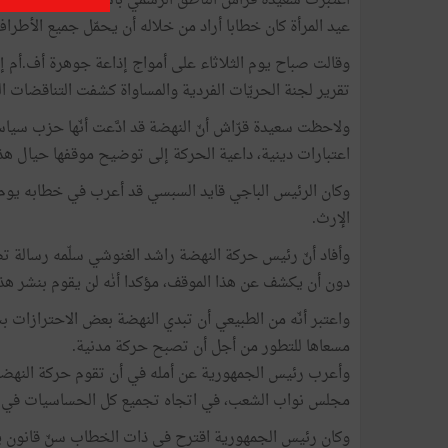
اعتبرت سعيدة قرّاش الناطق الرسمي باسم رئاسة الجمهوري
عيد المرأة كان خطابا أراد من خلاله أن يحمّل جميع الأطراف 
وقالت صباح يوم الثلاثاء على أمواج إذاعة جوهرة أف.أم إ
تقرير لجنة الحريّات الفردية والمساواة كشفت التناقضات ا
ولاحظت سعيدة قرّاش أنّ النهضة قد ادَّعت أنّها حزب سيا
اعتبارات دينية، داعية الحركة إلى توضيح موقفها حيال هذا 
وكان الرئيس الباجي قايد السبسي قد أعرب في خطابه يوم أ
الإرث.
وأفاد أنّ رئيس حركة النهضة راشد الغنوشي سلّمه رسالة تض
دون أن يكشف عن هذا الموقف، مؤكدا أنٰه لن يقوم بنشر هذه
واعتبر أنّه من الطبيعي أن تبدي النهضة بعض الاحترازات بشأن
مسعاها للتطور من أجل أن تصبح حركة مدنية.
وأعرب رئيس الجمهورية عن أمله في أن تقوم حركة النهضة 
مجلس نواب الشعب، في اتجاه تجميع كل الحساسيات في تون
وكان رئيس الجمهورية اقترح في ذات الخطاب سنّ قانون يضم