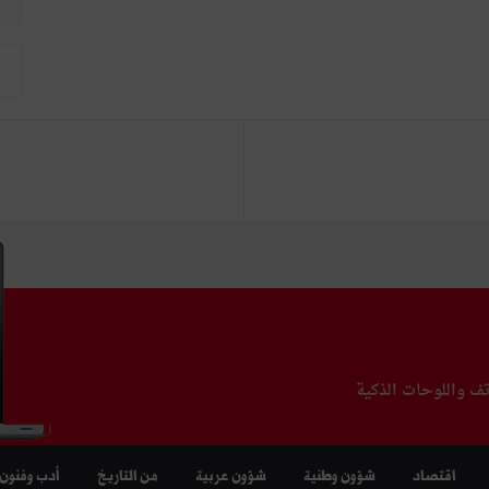
تف واللوحات الذكية
اقتصاد
شؤون وطنية
شؤون عربية
من التاريخ
أدب وفنون