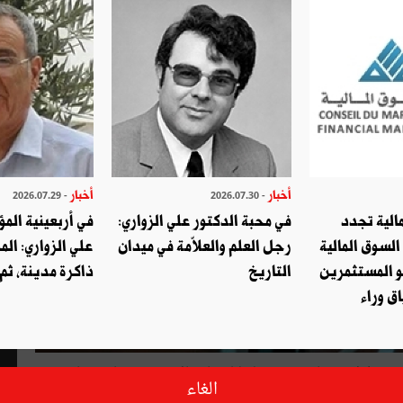
أخبار
أخبار
- 2026.07.29
- 2026.07.30
الية تجدد
في محبة الدكتور علي الزواري:
في أربعينية المؤ
السوق المالية
رجل العلم والعلاّمة في ميدان
علي الزواري: الم
و المستثمرين
التاريخ
ذاكرة مدينة، ثم
ق وراء
كبر عوامل بؤسنا». هذه مقولة لبليز باسكال يقترح فيها تعريفا
الغاء
رفيه بقدر ما يطرح مفارقة. فكيف يمكن أن نعتبر التّرفيه دواء وداء في