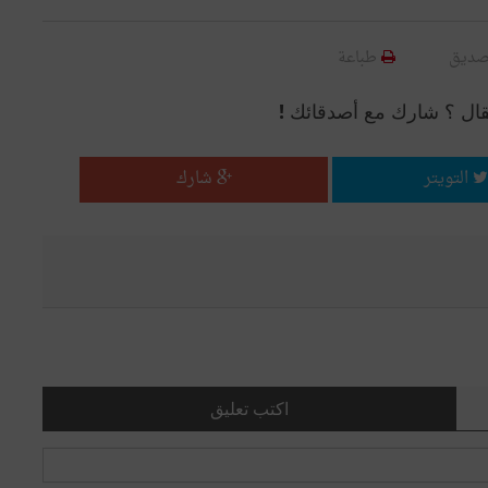
صديق
طباعة
قال ؟ شارك مع أصدقائك !
التويتر
شارك
اكتب تعليق