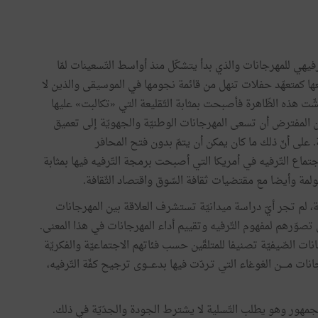
ع البعد التّرفيهي للمهرجانات والذي بدأ يتشكّل منذ أواسط التّسعينات لمّا
عها كمتعهّد حفلات تنهل من قائمة نجومها في الموسيقى والذين لا
فشّت هذه الظّاهرة فأصبحت بمثابة التّقليعة التي «تكالبت» عليها
كان المفترض أن تسعى المهرجانات الوطنيّة والجهويّة إلى تعميق
ة. على أنّ ذلك ما كان يمكن أن يتمّ بدون فتح المحافر
اجتماع التّرفيه في أمريكا التي أصبحت برمجة التّرفيه فيها بمثابة
عولمة وأيضا مع مقتضيات ثقافة السّوق واقتصاد الثّقافة.
، لم تجر أيّ دراسة ميدانيّة تستشرف العلاقة بين المهرجانات
ل تصوّرهم لمفهوم التّرفيه وتقييم أداء المهرجانات في هذا المعنى.
ات الصّيفيّة تصنيفا للمتلقّين حسب فئاتهم الاجتماعيّة والفكريّة
 مــــن الغوغاء التي تـردّت فيها بدعـــوى ترجيح كفّة التّرفيه،
نّ الجمهور وهو يطلب التّسلية لا يشترط الجودة والجدّيّة في ذلك.