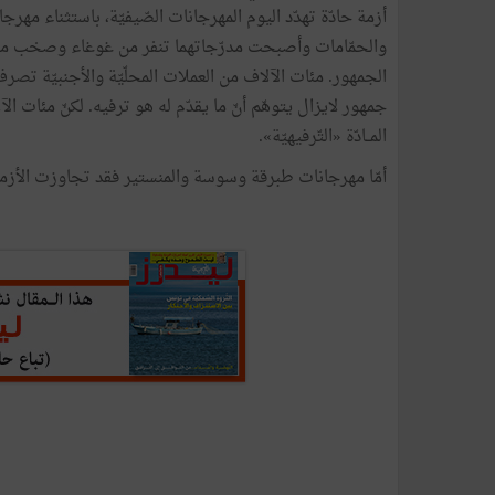
أزمة حادّة تهدّد اليوم المهرجانات الصّيفيّة، باستثناء مه
والحمّامات وأصبحت مدرّجاتهما تنفر من غوغاء وصخب مرت
الجمهور. مئات الآلاف من العملات المحلّيّة والأجنبيّة تصرف 
جمهور لايزال يتوهّم أنّ ما يقدّم له هو ترفيه. لكنّ مئات الآل
المــادّة «التّرفيهيّة».
أمّا مهرجانات طبرقة وسوسة والمنستير فقد تجاوزت الأزمة 