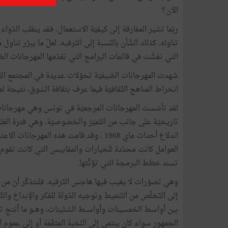
الآن؟
ربّما تشير المفارقة إلى كيفيّة الاستعمال. فقد ينقلب الدّو
تناوله. كذلك الشّأن بالنّسبة إلى التّرفيه. لعلّ ما يبرّر تن
التي تفشّت في قائمات البرامج التي تقدّمها المهرجانات الصّيف
شهدت المهرجانات الصّيفيّة تحوّلات عديدة في المجتمع التّون
انخراط المناهج الثّقافيّة فيما عرف بثقافة السّوق، نتيجة لم
لقد تأسّست المهرجانات المرجعيّة في تونس وهي مهرجانات 
تاريخيّة على جانب من التّميّز والخصوصيّة. وهي فترة الغلي
اندلاع أحداث ماي 1968 . وقد قامت هذه المه
العوامل كانت محدّدة للخيارات والمقاييس التي كانت تقوم عل
تسند خطط البرمجة التي تؤثّثها.
بين أواسط الخمسينات وأواســط السّتّينات، وهــو ما أنتج تن
الجمهور سواء كان ينتمى إلى النّخبة المثقّفة أو إلى عموم ال