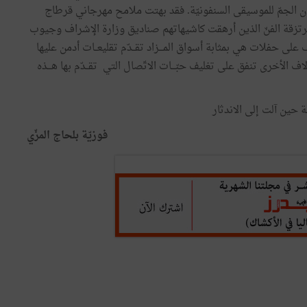
رجان الجمّ للموسيقى السنفونيّة. فقد بهتت ملامح مهرجاني قرطاج
زقة الفنّ الذين أرهقت كاشيهاتهم صناديق وزارة الإشراف وجيوب
على حفلات هي بمثابة أسواق المـــزاد تقــدّم تقليعــات أدمن عليها
اف الأخرى تنفق على تغليف حبّـــات الاتّصال التي تقــدّم بها هـــذه
حين آلت إلى الاندثار
فوزيّة بلحاج المزّي