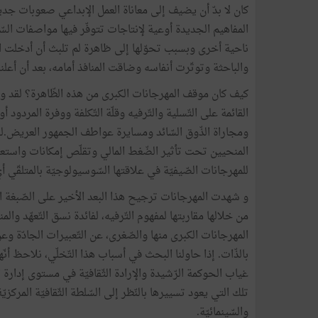
كان لا بدّ أن يضيف إلى معاناة العمل الإبداعي صعوبات جديد
المفاهيم الجديدة أوعية لإنتاجات تتوفّر فيها مواصفات السّوق
ناحية أخرى وبسبب تحوّلها إلى ظاهرة لم تلبث أن أدخلت البلب
والباحثة وتوتّرت أنفاسه وضاقت المنافذ أمامه، بعد أن أعلن
كيف كان موقف المهرجانات الكبرى من هذه الظّاهرة؟ لقد وجد
القائمة على التّسلية والتّرفيه وقلّة التّكلفة ووفرة المردود
ومجاراة الذّوق السّائد ومسايرة عواطف الجمهور العريض.ل
المنحيين تحت تأثير الضّغط المالي وتقلّص إمكانات واستعد
للمهرجانات الصّيفيّة في علاقتها السّوسيولوجيّة بالمتلقّي أ
و شهدت المهرجانات ترجيح هذا البعد الأخير على الصّبغة الأ
من خلالها مقاربتها لمفهوم التّرفيه، لفائدة نسق التّعهّد وال
المهرجانات الكبرى منها والصّغرى، عن التّعبيرات الجادّة و
بالذّات. إذا حاولنا البحث في أسباب هذا التّخلّي، نلاحظ أنّه
غياب الحوكمة الرّشيدة والإرادة الثّقافيّة في مستوى إدارة ا
تلك التي يعود تسييرها بالنّظر إلى السّلطة الثّقافيّة المرك
والسّينمائيّة.