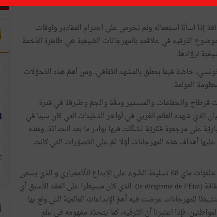
اء آفة إذا أسأنا استعماله ولم نحرص على احترام المقادير وأوقات
أ
اول موضوع التّرفيه في علاقته بالمهرجانات الصّيفيّة هي ظاهرة التّخمة
يّة لروّادها.
سي، خاصّة فيما يتعلّق بالمشهد الثّقافي. ومن أهمّ هذه التّحوّلات
نظومة العولمة.
قرطاج والحمّامات والمنستير ودقّة والجمّ وطبرقة في فترة
ان الذي شهده العالم الغربي في أواخر السّتّينات التي كان سببا في
رجانات الاعتباريّة على مرجعيّة فكريّة تشكّلت فيها بوادر ما بعد الحداثة. وهذه
يها أهداف هذه المهرجانات أوّلا ثمّ على التّصوّرات التي كانت
وهي تصوّرات لا يغيب فيها هاجس التّرفيه. فلنتذكّر أنّ من خلفيّات ماي 68 تسليط الضّوء على الإبداع اللّامعياري و الذي يسعى
إلى التّخلّص من التّنميط وتوجيه الدّولة للفكر والإبداع والثّقافة (le dirigisme de l’Etat) الذي كان مسيطرا على العقد الأسبق أي
شيطا للمهرجانات عرضت فيه أهمّ الإبداعات العالميّة التي ولع بها
ا
مواطنين. فإذا اعتبرنا أنّ التّرفيه، كما يتحدّد مفهومه في علم