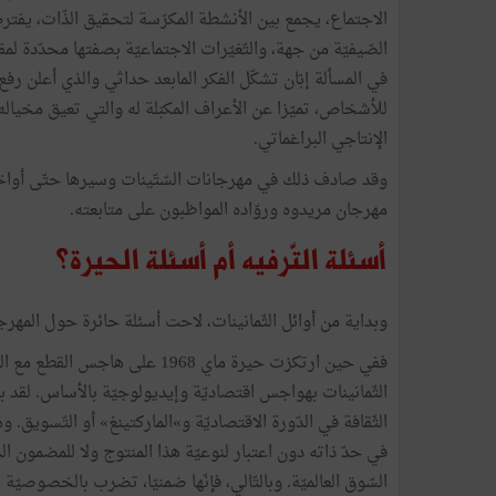
الاجتماع، يجمع بين الأنشطة المكرّسة لتحقيق الذّات، يفت
الصّيفيّة من جهة، والتّغيّرات الاجتماعيّة بصفتها محدّدة ل
في المسألة إبّان تشكّل الفكر المابعد حداثي والذي أعلن رفع 
للأشخاص، تميّزا عن الأعراف المكبّلة له والتي تعيق مخياله و
الإنتاجي البراغماتي.
وقد صادف ذلك في مهرجانات السّتّينات وسيرها حتّى أواخر ا
مهرجان مريدوه وروّاده المواظبون على متابعته.
أسئلة التّرفيه أم أسئلة الحيرة؟
وبداية من أوائل الثّمانينات، لاحت أسئلة حائرة حول المهر
ففي حين ارتكزت حيرة ماي 1968 عل
الثّمانينات بهواجس اقتصاديّة وإيديولوجيّة بالأساس. لقد ب
الثّقافة في الدّورة الاقتصاديّة و»الماركتينغ» أو التّسويق. 
في حدّ ذاته دون اعتبار لنوعيّة هذا المنتوج ولا للمضمون 
السّوق العالميّة. وبالتّالي، فإنّها ضمنيّا، تضرب بالخصوصيّة