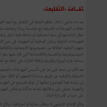
ثقـــافة «التّقليعة»
بعد 14 جانفي 2011 ، تفاقم الخلط في التّعامل م
تعاقدت المهرجانات الصّيفيّة مع مؤسّسة روتانا وتعاملت م
تمثّل إنتاجاتهم أيّ صفة احترافيّة أو إضافة فنّيّة تذكر. وت
المهرجانات الدّوليّة وحتّى الوطنيّة أو الجهويّة، في حين 
مفهوم التّرفيه انطلاقا من خصوصيّتها الاجتماعيّة والثّقافيّ
السّوسيولوجيّة والنّفسيّة والاقتصاديّة التي قام عليها علم 
صناعة غزت أوروبّا وإفريقيا وكافّة القارّات في تنافذ مع ال
بعد أكثر من نصف قرن مرّ على تأسيس المهرجانات الصّيفيّة
الصّيفيّة والتّرفيه عن طريق مساءلة الجمهور أو النّقّاد حو
إنّ دراسة هذا الموضوع يمكنها أن توفّر للمبرمج في المهرجان
والمهنيّة يضفي على وظائفها نجاعة متأكّدة ويخلّص المهرجانات
على حساب الإبـــداع الجادّ.
وكأنّ الإنتاج التّرفيهي لا يتطلّب جدّيّة أو احترافيّة...وكأ