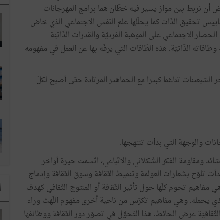
رض أن نربط بين مواز يسير فيه خطّان هما برامج المهرجانات
مقاييس تحقيق الذّات كما يحلّلها علم النّفس الاجتماعي الذي خاض
الحصار الاجتماعي على الموهبة الفرديّة والقدرات الذّاتيّة
طاقاته الذّاتيّة. هذه الطّاقات التي يرفّه بها عن العمل في مفهومه
لسّبعينات تناغما كبيرا مع الجماهير المرتادة حتّى أصبح لكلّ
جانات والوجهة التي بدأت تنتهجها.
ى هاجس القطع مع السّائد ومقاومة الفكر الشّكلاني والاتّباعي، اتّسمت حيرة أواخر
دأت تلوّح بشعارات العولمة وتنميط الثّقافة وسوق الثّقافة وإدماج
وهي مفاهيم تحوم كلّها حول تأثير الثّقافة أو المنتوج الثّقافي كهدف
ا
الذي يحمله. وهي مفاهيم تكرّس من ناحية أخرى مفهوم اللّهث وراء
 الثّقافيّة عرض الحائط. هذا التّحوّل في تصوّر دور الثّقافة ووظائفها