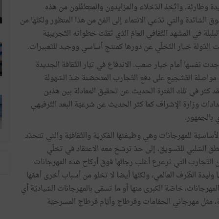
ة وطارئة. واتّخذ الدّخلاء والمزايدون والمتطفّلون من هذه
 السّائدة والتي تدّعي الانتماء إلى الفنّ من هذا المنظور ولكنّها من
لة في المشهد الثّقافي العامّ الذي ثقلت خطواته التّجريبيّة
ت الدّولة خيار التّخلّي عن دورها كمنتج أساسي ووحيد للتّعبيرات.
ت نفسها أمام خيار صعب. الاندفاع في تيّار الثّقافة الجديدة
 أو مواصلة التّشجيع على دفع التّجارب المتحصّنة ضدّ السّهولة
قد كثر في تلك الفترة الحديث عن تحقيق المعادلة بين هذين
ادات وزارة الإشراف كما كثر الحديث عن شرعيّة البعد التّرفيهي
ي بالجمهور.
ساسيّة للمهرجانات وهي وظيفتها الفكريّة والثّقافيّة والتي تتحدّد
منطق السّلبي للتّسويق، إلى حدّ ترسّخ معه الاعتقاد في تخلّي
عن التّجارب التي ترعرع أغلب رجالها فوق أركاح هذه المهرجانات
ا وليدة الظّرف العالمي، ولكنّها أيضا لا تخلو من أسباب أخرى أهمّها
لمهرجانات، خاصّة الكبرى منها أو ما تسمّى بالمهرجانات السّياديّة أي
زيّة، مثل مهرجاني الحمّامات وقرطاج وأيّام قرطاج المسرحيّة