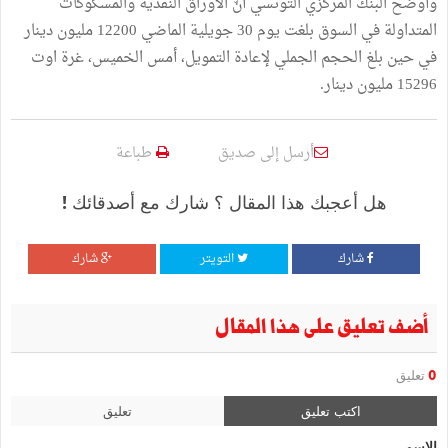
وأوضح البنك المركزي التونسي أنّ الأوراق النقدية والمسكوكات
المتداولة في السوق بلغت يوم 30 جويلية الماضي 12200 مليون دينار
في حين بلغ الحجم الجملي لإعادة التمويل، أمس الخميس، غرة اوت
15296 مليون دينار.
أرسل إلى صديق
طباعة
هل أعجبك هذا المقال ؟ شارك مع أصدقائك !
شارك
التويتر
شارك
أضف تعليق على هذا المقال
0
تعليق
اكتب تعليق
تعليق
الإسم