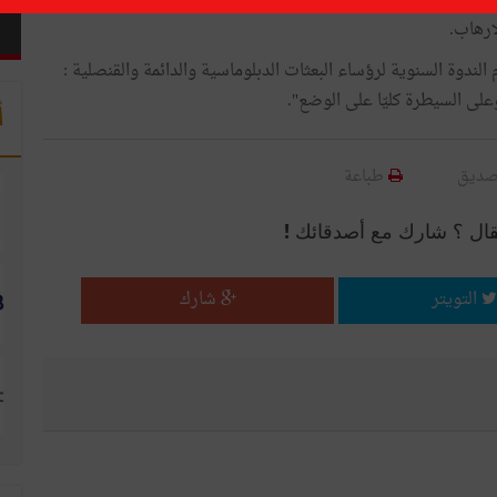
ع ضحايا في صفوف الجيش الجزائري عبّر الرئيس الباجي قايد
إرهاب.
م الثلاثاء 31 جويلية 2018 على اختتام الندوة السنوية لرؤساء البعثات الدبلوماسية والدائمة والقنصلية :
على السيطرة كليّا على الوضع".
أ
صديق
طباعة
قال ؟ شارك مع أصدقائك !
التويتر
شارك