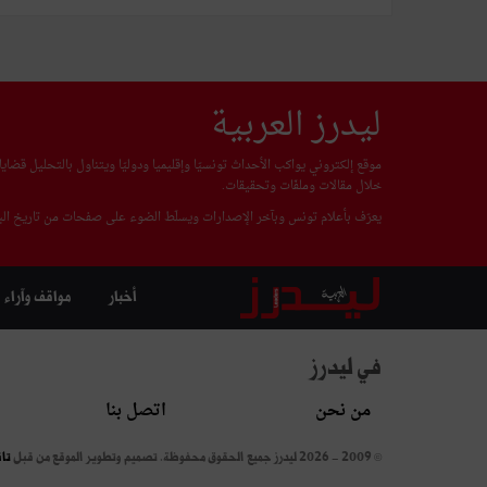
ليدرز العربية
موقع إلكتروني يواكب الأحداث تونسيّا وإقليميا ودوليّا ويتناول بالتحليل قضا
خلال مقالات وملفّات وتحقيقات.
يعرّف بأعلام تونس وبآخر الإصدارات ويسلّط الضوء على صفحات من تاريخ البل
أخبار
مواقف وآراء
في ليدرز
من نحن
اتصل بنا
© 2009 - 2026 ليدرز جميع الحقوق محفوظة.
تصميم وتطوير الموقع من قبل
تا