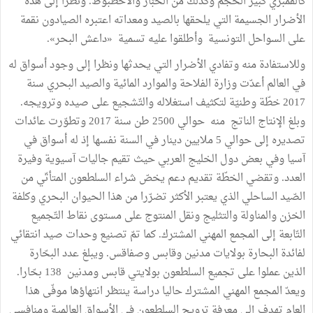
كالقمبري كبير الحجم وكذلك من الحبّار والأخطبوط. ونظرا إلى هذه
الأضرار الجسيمة التي يلحقها بالصيد ومعداته اعتبره الصيادون نقمة
على السواحل التونسية وأطلقوا عليه تسمية «داعش البحر».
وللاستفادة منه وتفادي الأضرار التي يحدثها ونظرا إلى وجود أسواق له
في العالم أعدّت وزارة الفلاحة والموارد المائية والصيد البحري سنة
2017 خطّة وطنيّة لتكثيف استغلاله والتّشجيع على صيده وترويجه.
وبلغ الإنتاج الناتج منه حوالي 2500 طن سنة 2017 وتطوّرت عائدات
تصديره إلى حوالي 5 ملايين دينار في السنة نفسها إذ له أسواق في
آسيا وفي بعض دول الخليج العربي حيث تقيم جاليات آسيوية وفيرة
العدد. وتقضي الخطّة تقديم دعم يخصّ شراء السلطعون المتأتّي من
الصّيد الساحلي الذي يعتبر الأكثر تضرّرا من هذا الحيوان البحري وكلفة
الخزن والمناولة والتثليج ونقل المنتوج على مستوى نقاط التّجميع
التّابعة إلى المجمع المهني المشترك. كما تمّ تصنيع وحدات صيد انتقائي
لفائدة البحارة بولايات مدنين وقابس وصفاقس. ويبلغ عدد البحّارة
الذين عملوا على تجميع السلطعون بولايتي قابس ومدنين 138 بحّارا.
ويعدّ المجمع المهني المشترك حاليا دراسة ينتظر انتهاؤها موفّى هذا
العام تهدف إلى معرفة ترويج السلطعون في الأسواق العالمية ومنافسي