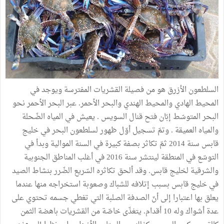
السلطعون الأزرق هو من فصيلة القشريات المفترسة ويوجد في
المحيط الهادي والمحيط الهندي والبحر الأحمر. عبر البحر الأحمر نحو
البحر المتوسّط إبّان فتح قنال السويس . يعيش في المياه الضّحلة
والمياه العميقة . وتمّ تسجيل أوّل ظهور لسلطعون البحر في خليج
قابس سنة 2014 ثمّ تكاثر بصفة كبيرة في السنة الموالية وبدأ في
التوسّع في المنطقة لينتشر سنة 2016 في أغلب المناطق الجنوبية
والشرقية لخليج قابس. وقد ألحق تكاثره السّريع الضّرر بنشاط الصيد
في خليج قابس بسبب إتلافه للشباك وصعوبة استخراجه منها عندما
يعلق بها اعتبارا إلى أنّ الصدفة الصلبة التي تغطي جسمه تحتوي على
عدة أشواك وله 10 أقدام. يتغذّى خاصّة من القشريات باهضة الثمن