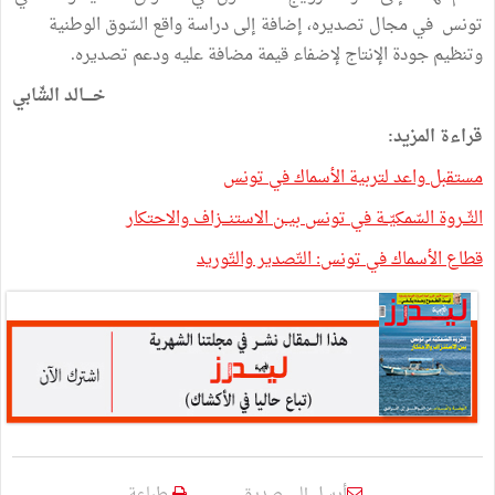
تونس في مجال تصديره، إضافة إلى دراسة واقع السّوق الوطنية
وتنظيم جودة الإنتاج لإضفاء قيمة مضافة عليه ودعم تصديره.
خــــالد الشّابي
قراءة المزيد:
مستقبل واعد لتربية الأسماك في تونس
الثّــروة السّمكيّــة في تونس بيــن الاستنـــزاف والاحتكار
قطاع الأسماك في تونس: التّصدير والتّوريد
أرسل إلى صديق
طباعة