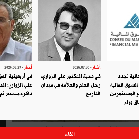
أخبار
أخبار
- 2026.07.29
- 2026.07.30
الية تجدد
في محبة الدكتور علي الزواري:
في أربعينية المؤ
السوق المالية
رجل العلم والعلاّمة في ميدان
علي الزواري: الم
و المستثمرين
التاريخ
ذاكرة مدينة، ثم
ق وراء
 من الذعر والفزع صباح يوم الخميس 26 جويلية ركاب قطار السكة الحديدية للضاحية الجنوبية لمدينة تونس
الغاء
ّة كيلومترات.