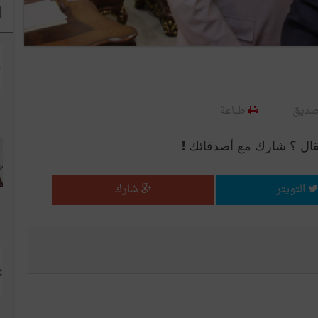
ا
صديق
طباعة
قال ؟ شارك مع أصدقائك !
التويتر
شارك