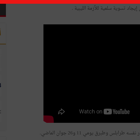
ارجية يوم الإثنين 16 جويلية الجاري ببنغازي قائد الجيش الليبي خليفة حفتر. وتندرج هذه الزيارة في
إيجاد تسوية سلمية للأزمة الليبية .
أ
بلس وطبرق يومي 11 و26 جوان الماضي.