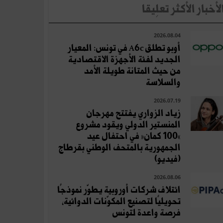
لأخبار الأكثر تعلِيقا
2026.08.04
أوبو تطلق A6c في تونس: المعيار
الجديد لفئة الأجهزة الاقتصادية
من حيث المتانة طويلة الأمد
والسلاسة
2026.07.19
زياد الزواري يفتتح مهرجان
المنستير الدولي ويقود مشروع
«100 كمان» في احتفال عيد
الجمهورية بالمتحف الوطني بقرطاج
(فيديو)
2026.08.06
ائتلاف شركات أوروبية يطوّر نموذجًا
تحويليًا لتصنيع المكوّنات الدوائية،
فرصة واعدة لتونس