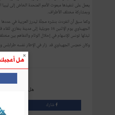
يعمل على تنفيذها مبعوث الأمم المتحدة الخاصّ إلى ليبيا 
وبمشاركة مختلف الأطراف.
الجهيناوي يوم الإثنين 16 جويلية إلى مدي
تبذلها تونس للإسهام في إحلال الوئام والتفاهم بين مختلف ا
وكان خميّس الجهيناوي قد زار في الإطار نفسه طرابلس وطبرق يومي 11 و 6
هل أعجبك ه
أرسل إلى 
هل أعجبك هذا الم
شارك