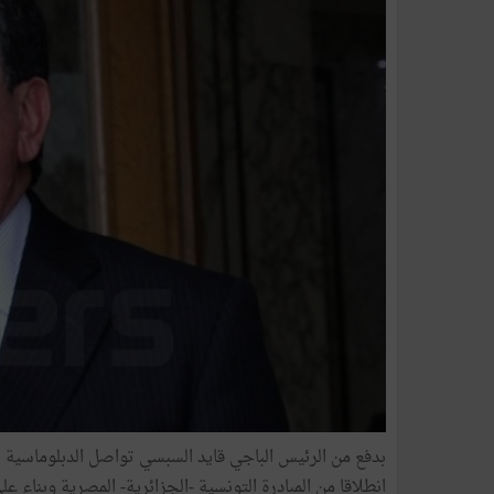
بدفع من الرئيس الباجي قايد السبسي تواصل الدبلوماسية ا
انطلاقا من المبادرة التونسية -الجزائرية- المصرية وبناء ع