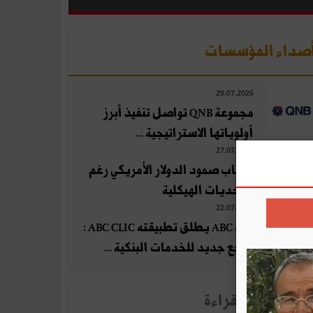
صداء المؤسسات
29.07.2026
مجموعة QNB تواصل تنفيذ أبرز
أولوياتها الاستراتيجية ...
27.07.2026
أسباب صمود الدولار الأمريكي رغم
التحديات الهيكلية
22.07.2026
بنك ABC يطلق تطبيقته ABC CLIC :
مرجع جديد للخدمات البنكية ...
لأخبار الأكثر قراءة