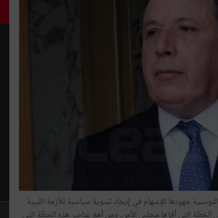
لتونسية جهودها للإسهام في إيجاد تسوية سياسية للأزمة الليبية
لى الخطّة التي أقرّها مجلس الأمن. ومن أهمّ عناصر هذه الخطّة التي