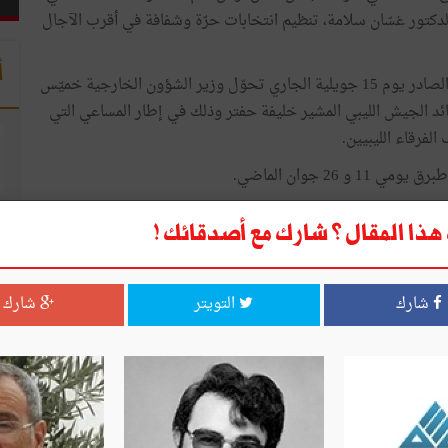
الدكتور غسّان سلامة، تنظيم انتخابات حرّة وشفافة في أقرب الآجال
أ
وكما سبق أن انفردت بنشره مجلّة ليدرز العربية في عددها الصادر يوم 15 جويلية الجاري تحوّل وزير الشؤون الخارجية خميّس
نة بنغازي للقاء قائد الجيش الليبي المشير خليفة حفتر وذلك في إطار المساعي التي
لفرقاء الليبيين.
2 جوان الماضي.
ذا المقال ؟ شارك مع أصدقائك !
صديق
طباعة
شارك
التويتر
شارك
قال ؟ شارك مع أصدقائك !
التويتر
شارك
ا