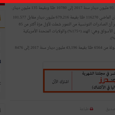
أمّا حجم الصادرات التونسية من التمور فقد بلغ إلى 29 جوان الماضي 116270 طنّا بقيمة 679,216 مليون دينار مقابل 101.577
أ
طنّ وبقيمة 520,818 مليون دينار سنة 2017. والجدير بالذكر أنّ الصادرات التونسية من التمور شملت لأوّل مرّة أكثر من 85
دولة. وشهدت الكميات المصدّرة تطوّرا ملحوظا في عدد من الأسواق وهي: الهند (+175%) والولايات المتحدة الأمريكية
وارتفعت الكميات المصدّرة من التمور البيولوجية نحو 30 دولة من 6564 طنّا بقيمة 43,196 مليون دينار سنة 2017 إلى 8476
صديق
طباعة
ا