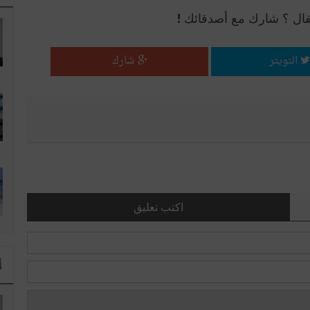
قال ؟ شارك مع أصدقائك !
التويتر
شارك
اكتب تعليق
ا