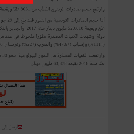
وارتفع حجم صادرات الزيتون المُعلَّب من 8631 طنّا وبقيمة 95 مليون دينار سنة 2017 إلى 10780 طنّا وبقيمة 135 مليون دينار.
(+111%) وإسبانيا (+47,6%) والمغرب (+22%) وفرنسا (+6%).
طنّا سنة 2018 بقيمة 63,878 مليون دينار.
أرسل إلى 