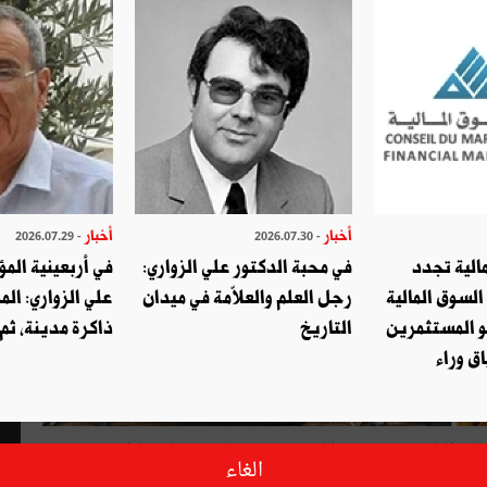
أخبار
أخبار
- 2026.07.29
- 2026.07.30
الية تجدد
في محبة الدكتور علي الزواري:
في أربعينية المؤ
السوق المالية
رجل العلم والعلاّمة في ميدان
علي الزواري: الم
و المستثمرين
التاريخ
ذاكرة مدينة، ثم
ق وراء
بلغ حجم الصادرات التونسية من زيت الزيتون إلى غاية 30 ماي الماضي 154151 طنّا بقيمة 1552 مليون دينار مقابل 60566
الغاء