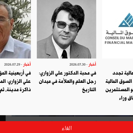
أخبار
أخبار
- 2026.07.29
- 2026.07.30
الية تجدد
في محبة الدكتور علي الزواري:
في أربعينية المؤ
السوق المالية
رجل العلم والعلاّمة في ميدان
علي الزواري: الم
و المستثمرين
التاريخ
ذاكرة مدينة، ثم
ق وراء
أعلن رئيس الهيئة العليا المستقلة للانتخابات محمد التليلي المنصري صباح يوم الخميس 5 جويلية 2018 استقالته من رئاسة
الغاء
لعامة التي كان من المفروض عقدها منذ يومين للنظر في طلب هذا