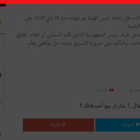
و تجدر الإشارة إلى أنّ مجلس الهيئة العليا المستقلة للانتخابات قرّر إعفاء رئيس الهيئة من مهامه منذ 28 ماي 2018 على
أ
لبلدية.
اء من طرف رئيس الجمهورية الباجي قايد السبسي أنّ اللقاء تطرّق
تخابات والتأكيد على ضرورة التسريع بايجاد حلّ توافقي يغلّب
صديق
طباعة
قال ؟ شارك مع أصدقائك !
التويتر
شارك
ا