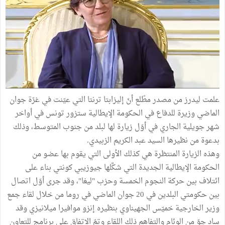
علمت ليدرز من مصدر مطّلع أنّ إليزابتا ترنتا التي عيّنت في غرّة جوان
الماضي وزيرة للدفاع في الحكومة الإيطالية ستزور تونس في أواخر
شهر جويلية الجاري في أوّل زيارة لها لبلد من جنوب المتوسط، وذلك
بدعوة من نظيرها السيد عبد الكريم الزبيدي.
وهذه الزيارة المنتظرة هي كذلك الأولى التي يقوم بها عضو من
الحكومة الإيطالية الجديدة التي شكَّلها جيوزيبي كونتي بناء على
ائتلاف بين حركة النجوم الخمسة وحزب "ليغا"، وقد جرى أوّل اتصال
بين حكومتي البلدين في 20 جوان الماضي في روما من خلال لقاء جمع
وزير الخارجية خميّس الجهيناوي بنظيره إنزو موافيرا ميلانيزي وقد
ساد جوّ من الوئام والتفاهم ذلك اللقاء وتمّ الاتفاق على برنامج للتعاون