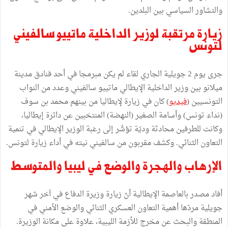
والتشاور السياسي بين البلدين.
زيارة مرتقبة لوزير الداخلية ماتييو سالفيني
لتونس
جرى يوم 2 جويلية الجاري لقاء لم يكن مبرمجا في أحد فنادق مدينة
ميلانو بين وزير الداخلية الإيطالي ماتييو سالفيني وعدد من النواب
التونسيين (
فيديو
) كان في زيارة لإيطاليا من بينهم محمد بن سوف
(نداء تونس) وأسامة الصغير (النهضة) المنتخبين عن دائرة إيطاليا،
وكانت للطرفين محادثة وديّة تؤشّر إلى رغبة الوزير الإيطالي في تنمية
التعاون الثنائي. وكشف مقربون من سالفيني نيته في أداء زيارة لتونس.
الإرهاب والهجرة والوضع في ليبيا والمتوسط
أفاد مصدر بالعاصمة الإيطالية أنّ زيارة وزيرة الدفاع في آخر شهر
جويلية مردّها أهمية التعاون العسكري الثنائي والوضع الأمني في
المنطقة والبحث عن مخرج للأزمة الليبية، علاوة على مكانة الوزيرة.