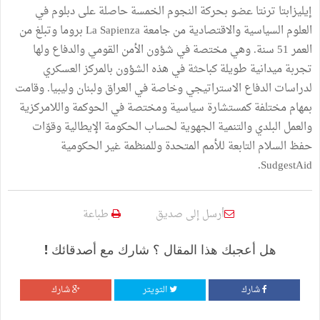
إيليزابتا ترنتا عضو بحركة النجوم الخمسة حاصلة على دبلوم في
العلوم السياسية والاقتصادية من جامعة La Sapienza بروما وتبلغ من
العمر 51 سنة. وهي مختصة في شؤون الأمن القومي والدفاع ولها
تجربة ميدانية طويلة كباحثة في هذه الشؤون بالمركز العسكري
لدراسات الدفاع الاستراتيجي وخاصة في العراق ولبنان وليبيا. وقامت
بمهام مختلفة كمستشارة سياسية ومختصة في الحوكمة واللامركزية
والعمل البلدي والتنمية الجهوية لحساب الحكومة الإيطالية وقوّات
حفظ السلام التابعة للأمم المتحدة وللمنظمة غير الحكومية
SudgestAid.
أرسل إلى صديق
طباعة
هل أعجبك هذا المقال ؟ شارك مع أصدقائك !
شارك
التويتر
شارك