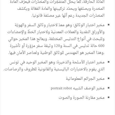
المادّة الحارقة، كما يحلّل المتفجّرات والمخدّرات فيعرّف المادة
المخدرة ويصنّفها ويحدّد تركيبتها والمادة الفعّالة ويكشف
المخدّرات الجديدة رغم أنّها غير مصنّفة قانونيا.
مخبر اختبار الوثائق: وهو معدّ لاختبار وثائق السفر والهويّة
والأوراق النقدية والعملات المعدنية ولاختبار الخطّ والإمضاءات
وللبحث في أنواع التدليس المختلفة. ويعالج هذا المخبر حوالي
600 حالة تدليس في السنة و120 وثيقة سفر مزوّرة أو تأشيرة
.وهذا المخبر هو المهندس للوثائق الوطنية ولعناصر الأمان فيها.
مخبر اختبار الأسلحة والذخيرة: وهو المخبر الوحيد في تونس
الذي يقوم بالاختبارات الباليستية والقانونية للظروف والرصاصات.
مخبر الجرائم المعلوماتية
مخبر الوصف الشبيه portrait robot
مخبر مقارنة الصورة والصوت