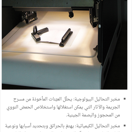
مخبر التحاليل البيولوجية: يحلّل العيّنات المأخوذة من مسرح
الجريمة والآثار التي يمكن استغلالها واستخلاص الحمض النووي
من المحجوز والبصمة الجينية.
مخبر التحاليل الكيميائية: يهتمّ بالحرائق وبتحديد أسبابها ونوعية