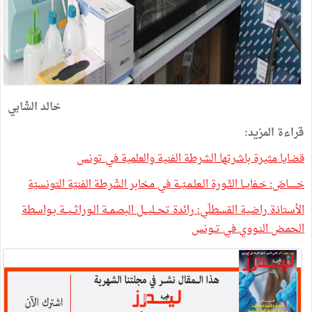
خالد الشّابي
قراءة المزيد:
قضايا مثيرة باشرتها الشرطة الفنية والعلمية في تونس
خــــــاصّ: خـفايــا الثّـورة الـعلـمـيّــة في مخابر الشّرطة الفنيّة التونسيّة
الأستاذة راضية القسطلّي: رائدة تحــليـــل البصمــة الـوراثــيــة بـواسطة
الحمـض النـووي في تــونس