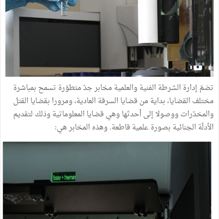
تضمّ إدارة الشرطة الفنية والعلمية مخابر جدّ متطوّرة تسمح بمباشرة
مختلف القضايا، بداية من قضايا السرقة العادية، ومرورا بقضايا القتل
والمخدّرات ووصولا إلى أحدثها وهي قضايا المعلوماتية وذلك لتقديم
الأدلّة الجنائية بصورة علمية قاطعة. وهذه المخابر هي: