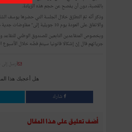
بالقصبة، دون أن يفصح عن حجم هذه الزيادة.
وذكر أنّه تمّ التطرّق خلال الجلسة التي حضرها يوسف الشا
والاتفاق على العودة يوم 10 جويلية إلى" مفاوضات جدية من أجل استكمالها والمحافظة على الاستقرار الاجتماعي ".
وبخصوص المتقاعدين التابعين للصندوق الوطني للتقاعد وال
جرياتهم قال إنّ إشكالا قانونيا سيتمّ فضّه خلال الأسبوع
أرسل إلى 
هل أعجبك هذا الم
شارك
أضف تعليق على هذا المقال