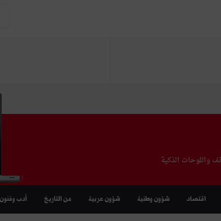
تف واللوحات الذكية
اقتصاد
شؤون وطنية
شؤون عربية
من التاريخ
أدب وفنون