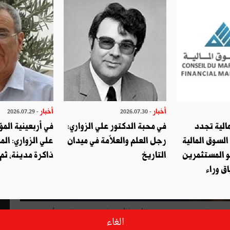
أخبار
أخبار
- 2026.07.29
- 2026.07.30
الية تجدد
في محبة الدكتور علي الزواري:
في أربعينية المؤ
السوق المالية
رجل العلم والعلاّمة في ميدان
علي الزواري: الم
و المستثمرين
التاريخ
ذاكرة مدينة، ثم
ق وراء
لمنتظر أن يعلن رئيس الحكومة يوسف الشاهد يوم 6 جويلية القادم عن زيادة في الأجر الأدنى المضمون. ذلك ما أفاد به
الغاء
الأمين العام التونسي للشغل نور الدين الطبّوبي عقب انطلاق المفاوضات الاجتماعية صباح الخميس 28 جوان بقصر الحكومة