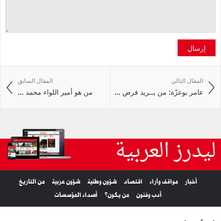
إرسال
المقال التالي
المقال السابق
عامر بوعزّة: من يــريد فرض ...
من هو أمير اللواء محمد ...
ليدرز العربية
أخبار
مواقف وآراء
اقتصاد
شؤون وطنية
شؤون عربية
من التاريخ
أدب وفنون
من يكون؟
أصداء المؤسسات