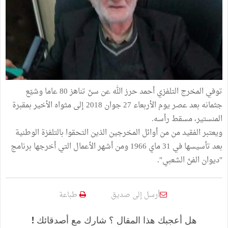
توفي المخرج التلفزي أحمد حرز الله عن سنّ تناهز 80 عاما وشيّع
جثمانه بعد عصر يوم الأربعاء 27 جوان 2018 إلى مثواه الأخير بمقبرة
المنستير، مسقط رأسه.
ويعتبر الفقيد من من أوائل المخرجين الذين التحقوا بالتلفزة الوطنية
بعد تأسيسها في 31 ماي 1966 ومن أشهر الأعمال التي أخرجها برنامج
"ديوان الفنّ الشعبي".
أرسل إلى صديق
طباعة
هل أعجبك هذا المقال ؟ شارك مع أصدقائك !