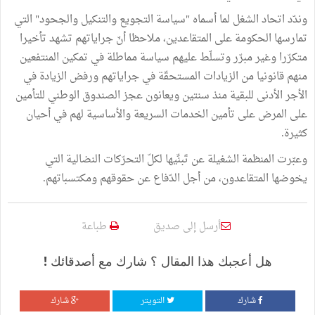
وندّد اتحاد الشغل لما أسماه "سياسة التجويع والتنكيل والجحود" التي
تمارسها الحكومة على المتقاعدين، ملاحظا أنّ جراياتهم تشهد تأخيرا
متكرّرا وغير مبرّر وتسلّط عليهم سياسة مماطلة في تمكين المنتفعين
منهم قانونيا من الزيادات المستحقّة في جراياتهم ورفض الزيادة في
الأجر الأدنى للبقية منذ سنتين ويعانون عجز الصندوق الوطني للتأمين
على المرض على تأمين الخدمات السريعة والأساسية لهم في أحيان
كثيرة.
وعبّرت المنظمة الشغيلة عن تَبنِّيها لكلّ التحرّكات النضالية التي
يخوضها المتقاعدون، من أجل الدّفاع عن حقوقهم ومكتسباتهم.
أرسل إلى صديق
طباعة
هل أعجبك هذا المقال ؟ شارك مع أصدقائك !
شارك
التويتر
شارك