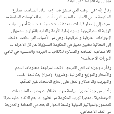
تؤول إليه الأوضاع في البلاد.
وقال إنّه "في الوقت الذي تتعمّق فيه أزمة البلاد السياسية تسارع
الحكومة بنفس الأسلوب القديم الذي دأبت عليه الحكومات السابقة منذ
عقود، إلى إصدار قرارات متخبّطة ولا شعبية تثبت مرّة أخرى غياب
الرؤية الاستراتيجية وسوء إدارة الأزمة والتفرّد بالقرار واستسهال
الإجراءات الظرفية والترقيعية، وهي من الأسباب التي دفعت الاتحاد
إلى المطالبة بتغيير عميق في الحكومة المسؤولة عن كل الاجراءات
اللاجتماعية المتخذة والمتنكرة للاتفاقيات المبرمة والمتسببة في تنامي
التورات الاجتماعية"..
وذكّر بالإجراءات التي اقترحها الاتحاد لمراجعة منظومات الدعم
والأسعار والتوزيع والمراقبة، وضرورة الإسراع بمكافحة الفساد
والتهريب والاحتكار والعمل على إدماج الاقتصاد غير المنظّم.
وأدان من جهة أخرى" سياسة خرق الاتفاقيات وضرب المفاوضات
الاجتماعية"، معتبرا تهرّب الحكومة من تطبيق ما يتم الاتفاق عليه خرقا
للدستور وللمواثيق الدولية ولسنة الحوار الاجتماعي المعتادة والمدرجة
في العقد الاجتماعي.