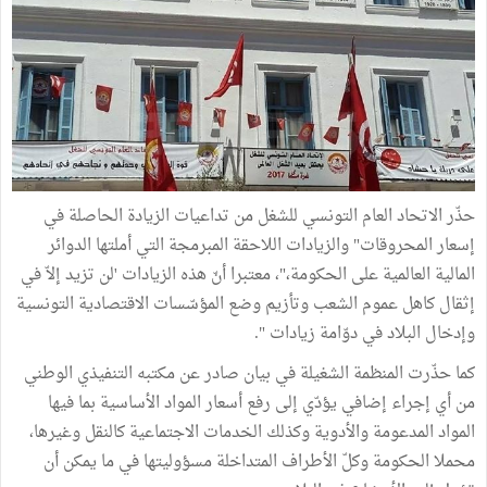
حذّر الاتحاد العام التونسي للشغل من تداعيات الزيادة الحاصلة في
إسعار المحروقات" والزيادات اللاحقة المبرمجة التي أملتها الدوائر
المالية العالمية على الحكومة،"، معتبرا أنّ هذه الزيادات 'لن تزيد إلاّ في
إثقال كاهل عموم الشعب وتأزيم وضع المؤسّسات الاقتصادية التونسية
وإدخال البلاد في دوّامة زيادات ".
كما حذّرت المنظمة الشغيلة في بيان صادر عن مكتبه التنفيذي الوطني
من أي إجراء إضافي يؤدّي إلى رفع أسعار المواد الأساسية بما فيها
المواد المدعومة والأدوية وكذلك الخدمات الاجتماعية كالنقل وغيرها،
محملا الحكومة وكلّ الأطراف المتداخلة مسؤوليتها في ما يمكن أن