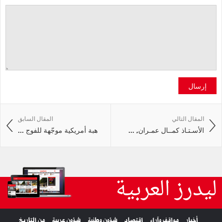
إرسال
المقال التالي
المقال السابق
الأسـتـاذ كمــال عمـران, ...
هبة أمريكية موجّهة للفوج ...
ليدرز العربية
أخبار
مواقف وآراء
اقتصاد
شؤون وطنية
شؤون عربية
من التاريخ