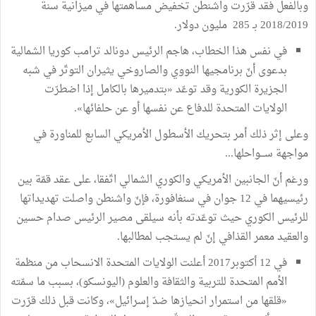
وبالفعل فقد قرّرت واشنطن تخفيض مساهمتها في ميزانية سنة
2018/2019 بـ 285 مليون دولار.
في نفس هذا الخطاب، هاجم الرئيس دونالد ترامب كوريا الشمالية
بدعوى أنّ برنامجيها النووي والصاروخي يثيران التوتّر في شبه
الجزيرة الكورية وقد توعّد «بتدميرها بالكامل إذا اضطرّت
الولايات المتحدة للدفاع عن نفسها أو عن حلفائها».
وعلى إثر ذلك أمر بتحريك الأسطول الأمريكي السابع للمناورة في
مواجهة ســـواحلها...
ورغم أنّ الجانبين الأمريكي والكوري الشمالي اتّفقا، على عقد قمّة بين
رئيسيهما في 12 جوان في سنغافورة، فإنّ واشنطن واصلت تهديداتها
للرئيس الكوري حيث توعّدته بأنه سيلقى مصير الرئيس صدام حسين
والعقيد معمر القذافي إنّ لم يستجب لمطالبها.
في 12 أكتوبر2017 أعلنت الولايات المتحدة الانسحاب من منظمة
الأمم المتحدة للتربية والثقافة والعلوم (اليونسكو)، بسبب ما سمّته
«قلقها من استمرار انحيازها ضدّ إسرائيل»، وكانت قبل ذلك قرّرت