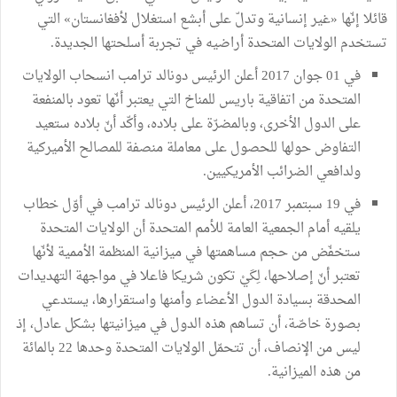
قائلا إنّها «غير إنسانية وتدلّ على أبشع استغلال لأفغانستان» التي
تستخدم الولايات المتحدة أراضيه في تجربة أسلحتها الجديدة.
في 01 جوان 2017 أعلن الرئيس دونالد ترامب انسحاب الولايات
المتحدة من اتفاقية باريس للمناخ التي يعتبر أنّها تعود بالمنفعة
على الدول الأخرى، وبالمضرّة على بلاده، وأكّد أنّ بلاده ستعيد
التفاوض حولها للحصول على معاملة منصفة للمصالح الأميركية
ولدافعي الضرائب الأمريكيين.
في 19 سبتمبر 2017، أعلن الرئيس دونالد ترامب في أوّل خطاب
يلقيه أمام الجمعية العامة للأمم المتحدة أن الولايات المتحدة
ستخفّض من حجم مساهمتها في ميزانية المنظمة الأممية لأنّها
تعتبر أنّ إصلاحها، لِكَيْ تكون شريكا فاعلا في مواجهة التهديدات
المحدقة بسيادة الدول الأعضاء وأمنها واستقرارها، يستدعي
بصورة خاصّة، أن تساهم هذه الدول في ميزانيتها بشكل عادل، إذ
ليس من الإنصاف، أن تتحمّل الولايات المتحدة وحدها 22 بالمائة
من هذه الميزانية.