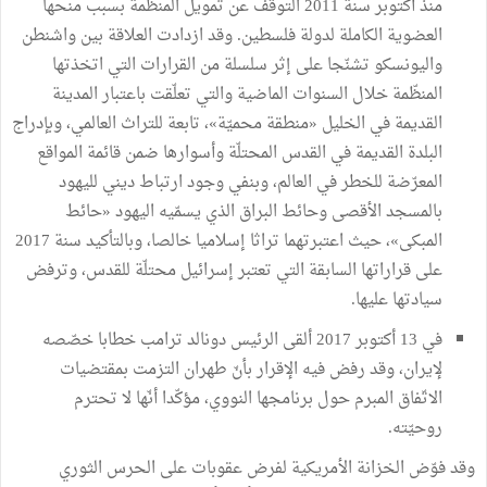
منذ أكتوبر سنة 2011 التوقّف عن تمويل المنظمة بسبب منحها
العضوية الكاملة لدولة فلسطين. وقد ازدادت العلاقة بين واشنطن
واليونسكو تشنّجا على إثر سلسلة من القرارات التي اتخذتها
المنظّمة خلال السنوات الماضية والتي تعلّقت باعتبار المدينة
القديمة في الخليل «منطقة محميّة»، تابعة للتراث العالمي، وبإدراج
البلدة القديمة في القدس المحتلّة وأسوارها ضمن قائمة المواقع
المعرّضة للخطر في العالم، وبنفي وجود ارتباط ديني لليهود
بالمسجد الأقصى وحائط البراق الذي يسمّيه اليهود «حائط
المبكى»، حيث اعتبرتهما تراثا إسلاميا خالصا، وبالتأكيد سنة 2017
على قراراتها السابقة التي تعتبر إسرائيل محتلّة للقدس، وترفض
سيادتها عليها.
في 13 أكتوبر 2017 ألقى الرئيس دونالد ترامب خطابا خصّصه
لإيران، وقد رفض فيه الإقرار بأنّ طهران التزمت بمقتضيات
الاتّفاق المبرم حول برنامجها النووي، مؤكّدا أنّها لا تحترم
روحيّته.
وقد فوّض الخزانة الأمريكية لفرض عقوبات على الحرس الثوري