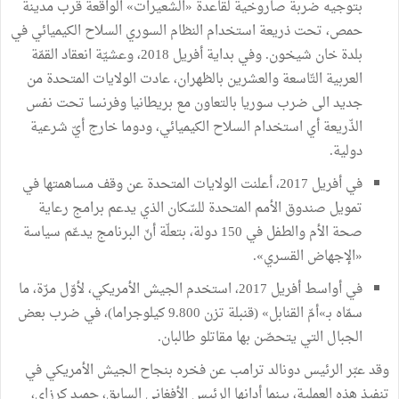
بتوجيه ضربة صاروخية لقاعدة «الشعيرات» الواقعة قرب مدينة
حمص، تحت ذريعة استخدام النظام السوري السلاح الكيميائي في
بلدة خان شيخون. وفي بداية أفريل 2018، وعشيّة انعقاد القمّة
العربية التّاسعة والعشرين بالظهران، عادت الولايات المتحدة من
جديد الى ضرب سوريا بالتعاون مع بريطانيا وفرنسا تحت نفس
الذّريعة أي استخدام السلاح الكيميائي، ودوما خارج أيّ شرعية
دولية.
في أفريل 2017، أعلنت الولايات المتحدة عن وقف مساهمتها في
تمويل صندوق الأمم المتحدة للسّكان الذي يدعم برامج رعاية
صحة الأم والطفل في 150 دولة، بتعلّة أنّ البرنامج يدعّم سياسة
«الإجهاض القسري».
في أواسط أفريل 2017، استخدم الجيش الأمريكي، لأوّل مرّة، ما
سمّاه بـ»أمّ القنابل» (قنبلة تزن 9.800 كيلوجراما)، في ضرب بعض
الجبال التي يتحصّن بها مقاتلو طالبان.
وقد عبّر الرئيس دونالد ترامب عن فخره بنجاح الجيش الأمريكي في
تنفيذ هذه العملية، بينما أدانها الرئيس الأفغاني السابق، حميد كرزاي،