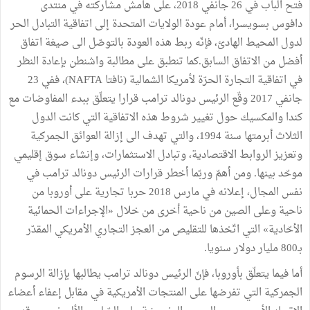
فتح الباب في 26 جانفي 2018، على هامش مشاركته في منتدى
دافوس بسويسرا، أمام عودة الولايات المتحدة إلى اتفاقية التبادل الحر
لدول المحيط الهادئ، فإنّه ربط هذه العودة بالتوصّل الى صيغة اتفاق
أفضل من الاتفاق السابق.كما تنطبق على مطالبة واشنطن بإعادة النظر
في اتفاقية التجارة الحرّة لأمريكا الشمالية (نافتا NAFTA)، ففي 23
جانفي 2017 وقّع الرئيس دونالد ترامب قرارا يتعلّق ببدء المفاوضات مع
كندا والمكسيك حول تغيير شروط هذه الاتفاقية التي كانت الدول
الثلاث أبرمتها سنة 1994، والتي تهدف الى إزالة العوائق الجمركية
وتعزيز الروابط الاقتصادية، وتبادل الاستثمارات، وإنشاء سوق إقليمي
موحّد بينها. ومن أهمّ وربّما أخطر قرارات الرئيس دونالد ترامب في
نفس المجال، إعلانه في مارس 2018 حربا تجارية على أوروبا من
ناحية وعلى الصين من ناحية أخرى من خلال «الإجراءات الحمائية
الأحّادية» التي اتّخذها للتقليص من العجز التجاري الأمريكي المقدّر
بـ800 مليار دولار سنويا.
أما فيما يتعلّق بأوروبا، فإنّ الرئيس دونالد ترامب يطالبها بإزالة الرسوم
الجمركية التي تفرضها على المنتجات الأمريكية في مقابل إعفاء أعضاء