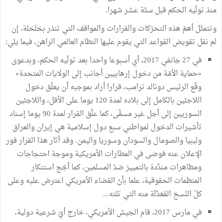
منذ تولّيه الحكم قبل ستّة عشر شهرا.
وتتمثّل أهمّ هذه التحرّكات والقرارات والمواقف التي تنذر بخلخلة، إن
لم نقل تقويض القواعد التي يقوم عليها النظام العالمي الراهن، فيما يلي:
في 27 جانفي 2017، أي أسبوعا واحدا بعد تولّيه الحكم، وبدعوى
«حماية الأمّة من دخول إرهابيين أجانب إلى الولايات المتحدة»
وقّع الرئيس دونالد ترامب، قرارا أراد بموجبه أن يعلّق دخول
اللاجئين بالكامل إلى بلاده لمدة 120 يوما على الأقل، واللاجئين
السوريين إلى أجل غير مسمًّى، كما علّق القرار لمدة 90 يوما إسناد
تأشيرات الدخول لمواطني سبع دول إسلامية هي إيران والعراق
وليبيا والصومال والسودان وسوريا واليمن. وقد أثار هذا القرار فور
الإعلان عنه فوضى في المطارات الأمريكية وموجة احتجاجات
ومظاهرات مندِّدة بالتمييز ضدّ المسلمين، كما أجّج استنكار
المنظمات الحقوقية، علما بأنّ القضاء الأمريكي اعترض عليه وعلى
كلّ النّسخ المُعَدَّلَة منه التي تلته...
في مارس 2017، قام الجيش الأمريكي، خارج أيّ شرعية دولية،