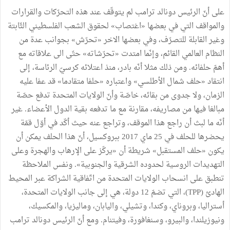
على أنّ الرئيس دونالد ترامب لم يتوقّف عند هذه التحرّكات والقرارات
والمواقف التي في بعضها «اغتصاب» لحقوق الشعب الفلسطيني الثّابتة
وغير القابلة للتصرّف، وفي بعضها الاخر «تحرّش» بجوانب عدة من
النظام العالمي القائم، وإنّما امتدت «تحرّشاته» حتّى الى علاقاته مع
أهمّ حلفائه. ومن ذلك مثلا أنّه بادر، منذ اعتلائه كرسيّ الرئاسة، إلى
انتقاد «حلف شمال الأطلسي» واعتباره «حلفا متقادما» قد عفا عليه
الزمان، ولا جدوى من بقائه، خاصّة وأنّ الولايات المتحدة تدفع حصّة
مبالغا فيها من مصاريفه، مقارنة مع ما تدفعه بقية الدول الأعضاء. غير
أنّه ما لبث أن راجع هذا الموقف، وتراجع عنه حيث أكّد في أوّل قمّة
يحضرها للحلف في 25 ماي 2017 ببروكسيل، أنّ هذا الحلف يمكن أن
يكون «حلف المستقبل» شريطة أن «يركّز على الإرهاب والهجرة وعلى
التهديدات الروسية لحدوده الشرقية والجنوبية». ونفس الملاحظة
تنطبق على انسحاب الولايات المتحدة من اتّفاقية الشراكة عبر المحيط
الهادئ (TPP)، التي تضمّ 12 دولة، هي إلى جانب الولايات المتحدة،
أستراليا، وبروناي، وكندا، وتشيلي، واليابان، وماليزيا، والمكسيك،
ونيوزيلندا، والبيرو، وسنغافورة، وفيتنام. ومع أنّ الرئيس دونالد ترامب