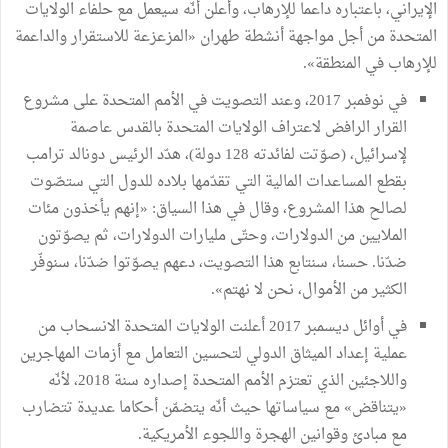
الإيراني، باعتباره داعما للإرهاب، وأعلن أنّه سيعمل مع حلفاء الولايات
المتحدة من أجل مواجهة أنشطة طهران «المزعزعة للاستقرار والداعمة
للإرهاب في المنطقة».
في نوفمبر 2017، وعند التصويت في الأمم المتحدة على مشروع
القرار الرافض لاعتراف الولايات المتحدة بالقدس عاصمة
لإسرائيل، (صوّتت لفائدته 128 دولة)، هدّد الرئيس دونالد ترامب
بقطع المساعدات المالية التي تقدّمها بلاده للدول التي ستصّوت
لصالح هذا المشروع، وقال في هذا السياق: «إنهم يأخذون مئات
الملايين من الدولارات، وحتّى مليارات الدولارات، ثم يصوّتون
ضدّنا. حسنا، سنتابع هذا التصويت، دعهم يصوّتوا ضدّنا، سنوفّر
الكثير من الأموال، نحن لا نهتم».
في أوائل ديسمبر 2017 أعلنت الولايات المتحدة الانسحاب من
عملية إعداد الميثاق الدولي لتحسين التعامل مع أزمات المهاجرين
واللاجئين الذي تعتزم الأمم المتحدة إصداره سنة 2018، لأنّه
«يتناقض» مع سياساتها حيث أنّه يتضمّن أحكاما عديدة تتضارب
مع مبادئ وقوانين الهجرة واللجوء الأمريكية.