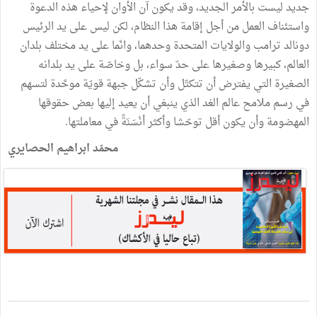
جديد ليست بالأمر الجديد، وقد يكون آن الأوان لإحياء هذه الدعوة
واستئناف العمل من أجل إقامة هذا النظام، لكن ليس على يد الرئيس
دونالد ترامب والولايات المتحدة وحدهما، وانّما على يد مختلف بلدان
العالم، كبيرها وصغيرها على حدّ سواء، بل وخاصّة على يد بلدانه
الصغيرة التي يفترض أن تتكتّل وأن تشكّل جبهة قويّة موحَّدة لتسهم
في رسم ملامح عالم الغد الذي ينبغي أن يعيد إليها بعض حقوقها
المهضومة وأن يكون أقل توحّشا وأكثر أنْسَنَةً في معاملتها.
محمّد ابراهيم الحصايري