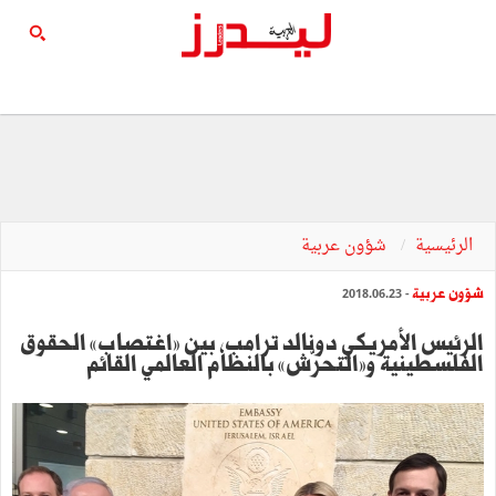
الرئيسية
شؤون عربية
شؤون عربية
- 2018.06.23
الرئيس الأمريكي دونالد ترامب, بين »اغتصاب« الحقوق
الفلسطينية و»التحرّش« بالنظام العالمي القائم