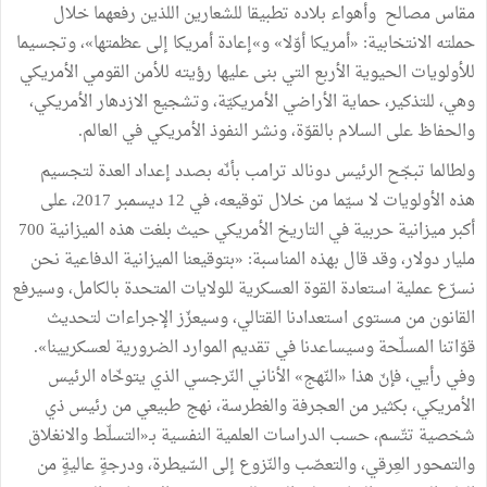
مقاس مصالح وأهواء بلاده تطبيقا للشعارين اللذين رفعهما خلال
حملته الانتخابية: «أمريكا أوّلا» و»إعادة أمريكا إلى عظمتها»، وتجسيما
للأولويات الحيوية الأربع التي بنى عليها رؤيته للأمن القومي الأمريكي
وهي، للتذكير، حماية الأراضي الأمريكيّة، وتشجيع الازدهار الأمريكي،
والحفاظ على السلام بالقوّة، ونشر النفوذ الأمريكي في العالم.
ولطالما تبجّح الرئيس دونالد ترامب بأنّه بصدد إعداد العدة لتجسيم
هذه الأولويات لا سيّما من خلال توقيعه، في 12 ديسمبر 2017، على
أكبر ميزانية حربية في التاريخ الأمريكي حيث بلغت هذه الميزانية 700
مليار دولار، وقد قال بهذه المناسبة: «بتوقيعنا الميزانية الدفاعية نحن
نسرّع عملية استعادة القوة العسكرية للولايات المتحدة بالكامل، وسيرفع
القانون من مستوى استعدادنا القتالي، وسيعزّز الإجراءات لتحديث
قوّاتنا المسلّحة وسيساعدنا في تقديم الموارد الضرورية لعسكريينا».
وفي رأيي، فإنّ هذا «النّهج» الأناني النّرجسي الذي يتوخّاه الرئيس
الأمريكي، بكثير من العجرفة والغطرسة، نهج طبيعي من رئيس ذي
شخصية تتّسم، حسب الدراسات العلمية النفسية بـ«التسلّط والانغلاق
والتمحور العِرقي، والتعصّب والنّزوع إلى السّيطرة، ودرجةٍ عاليةٍ من