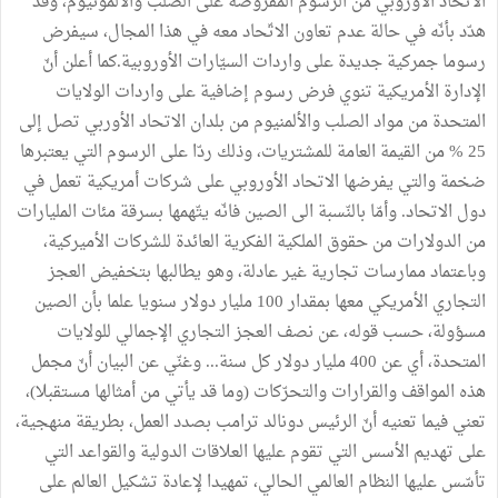
الاتحاد الأوروبي من الرسوم المفروضة على الصّلب والألمونيوم، وقد
هدّد بأنّه في حالة عدم تعاون الاتّحاد معه في هذا المجال، سيفرض
رسوما جمركية جديدة على واردات السيّارات الأوروبية.كما أعلن أنّ
الإدارة الأمريكية تنوي فرض رسوم إضافية على واردات الولايات
المتحدة من مواد الصلب والألمنيوم من بلدان الاتحاد الأوربي تصل إلى
25 % من القيمة العامة للمشتريات، وذلك ردّا على الرسوم التي يعتبرها
ضخمة والتي يفرضها الاتحاد الأوروبي على شركات أمريكية تعمل في
دول الاتحاد. وأمّا بالنّسبة الى الصين فانّه يتّهمها بسرقة مئات المليارات
من الدولارات من حقوق الملكية الفكرية العائدة للشركات الأميركية،
وباعتماد ممارسات تجارية غير عادلة، وهو يطالبها بتخفيض العجز
التجاري الأمريكي معها بمقدار 100 مليار دولار سنويا علما بأن الصين
مسؤولة، حسب قوله، عن نصف العجز التجاري الإجمالي للولايات
المتحدة، أي عن 400 مليار دولار كل سنة... وغنّي عن البيان أنّ مجمل
هذه المواقف والقرارات والتحرّكات (وما قد يأتي من أمثالها مستقبلا)،
تعني فيما تعنيه أنّ الرئيس دونالد ترامب بصدد العمل، بطريقة منهجية،
على تهديم الأسس التي تقوم عليها العلاقات الدولية والقواعد التي
تأسّس عليها النظام العالمي الحالي، تمهيدا لإعادة تشكيل العالم على