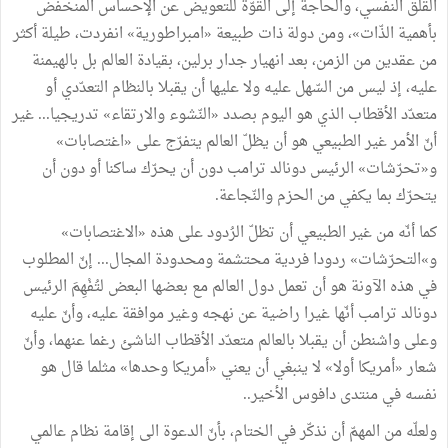
القلق النفسي، والحاجة إلى القوّة للتعويض عن الإحساس المنخفض
بأهمية الذّات»، ومن دولة ذات طبيعة «امبراطورية» انفردت، طيلة أكثر
من عقدين من الزمن، بعد انهيار جدار برلين، بقيادة العالم بل بالهيمنة
عليه، إذ ليس من السّهل عليه ولا عليها أن يقبلا بالنظام التعدّدي أو
متعدّد الأقطاب الذي هو اليوم بصدد «النّشوء والارتقاء» تدريجيا... غير
أنّ الأمر غير الطبيعي هو أن يظلّ العالم يتفرّج على «اغتصابات»
و«تحرّشات» الرئيس دونالد ترامب دون أن يحرّك ساكنا أو دون أن
يتحرّك بما يكفي من الحزم والنّجاعة.
كما أنّه من غير الطبيعي أن تظلّ الرُدود على هذه «الاغتصابات»
و»التحرّشات» ردودا فردية محتشمة ومحدودة المجال... إنّ المطلوب
في هذه الآونة هو أن تعمل دول العالم مع بعضها البعض لتُفْهِمَ الرئيس
دونالد ترامب أنّها غيرا راضية عن نهجه وغير موافقة عليه، وأنّ عليه
وعلى واشنطن أن يقبلا بالعالم متعدّد الأقطاب الناشئ رغما عنهما، وأنّ
شعار «أمريكا أولا» لا ينبغي أن يعني «أمريكا وحدها» مثلما قال هو
نفسه في منتدى دافوس الأخير..
ولعلّه من المهمّ أن نذكّر في الختام، بأنّ الدعوة الى إقامة نظام عالمي