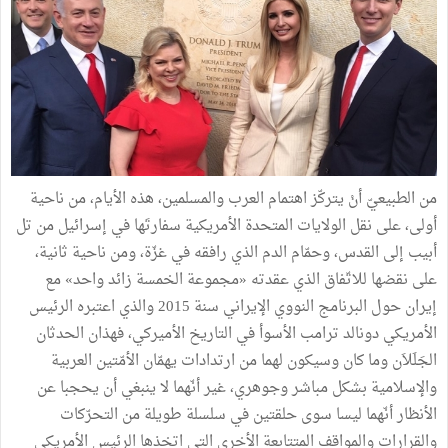
من الطبيعيّ أنْ يتركّز اهتمام العرب والمسلمين، هذه الأيام، من ناحية
أولى، على نقل الولايات المتحدة الأمريكية سفارتَها في إسرائيل من تل
أبيب إلى القدس، وحمّام الدم الذي رافقه في غزّة، ومن ناحية ثانية،
على نقضها للاتّفاق الذي عقدته «مجموعة الخمسة زائد واحد» مع
إيران حول البرنامج النووي الإيراني سنة 2015 والذي اعتبره الرئيس
الأمريكي دونالد ترامب الأسوأ في التاريخ الأميركي، فهذان الحدثان
الجَلَلاَن وما كان وسيكون لهما من ارتدادات يهمّان الأمّتين العربية
والإسلامية بشكل مباشر وجوهري، غير أنّهما لا ينبغي أن يحجبا عن
الأنظار أنّهما ليسا سوى حلقتين في سلسلة طويلة من التحرّكات
والقرارات والمواقف المتتابعة الأخرى التي اتخذها الرئيس الأمريكي