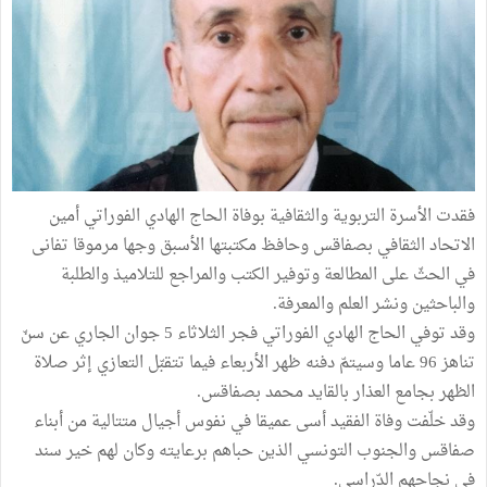
فقدت الأسرة التربوية والثقافية بوفاة الحاج الهادي الفوراتي أمين
الاتحاد الثقافي بصفاقس وحافظ مكتبتها الأسبق وجها مرموقا تفانى
في الحثّ على المطالعة وتوفير الكتب والمراجع للتلاميذ والطلبة
والباحثين ونشر العلم والمعرفة.
وقد توفي الحاج الهادي الفوراتي فجر الثلاثاء 5 جوان الجاري عن سنّ
تناهز 96 عاما وسيتمّ دفنه ظهر الأربعاء فيما تتقبّل التعازي إثر صلاة
الظهر بجامع العذار بالقايد محمد بصفاقس.
وقد خلّفت وفاة الفقيد أسى عميقا في نفوس أجيال متتالية من أبناء
صفاقس والجنوب التونسي الذين حباهم برعايته وكان لهم خير سند
في نجاحهم الدّراسي.