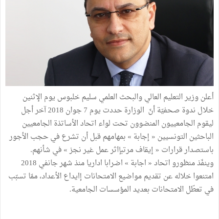
أعلن وزير التعليم العالي والبحث العلمي سليم خلبوس يوم الإثنين
خلال ندوة صحفيّة أنّ الوزارة حددت يوم 7 جوان 2018 آخر أجل
ليقوم الجامعييون المنضوون تحت لواء اتحاد الأساتذة الجامعيين
الباحثين التونسيين « إجابة » بمهامهم قبل أن تشرع في حجب الأجور
باستصدار قرارات « إيقاف مرتبإاثر عمل غير نجز » في شأنهم.
وينفّذ منظورو اتحاد « اجابة » اضرابا اداريا منذ شهر جانفي 2018
امتنعوا خلاله عن تقديم مواضيع الامتحانات إايداع الأعداد، ممّا تسبّب
في تعطّل الامتحانات بعديد المؤسسات الجامعية.