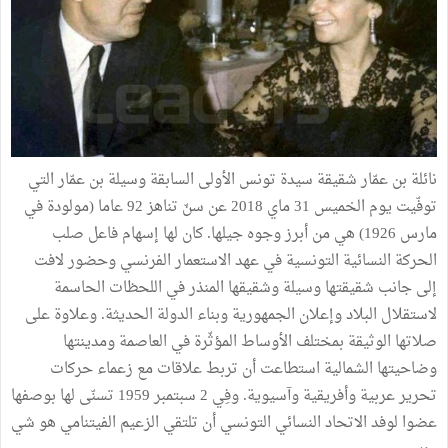
نائلة بن عمّار شقيقة سيدة تونس الأولى السابقة وسيلة بن عمّار التي
توفّيت يوم الخميس 31 ماي 2018 عن سنّ تناهز 92 عاما (مولودة في
مارس 1926) هي من أبرز وجوه جيلها. كان لها إسهام فاعل صلب
الحركة النسائية التونسية في عهد الاستعمار الفرنسي وحضور لافت
إلى جانب شقيقتها وسيلة وشقيقها المنذر في اللحظات الحاسمة
لاستقلال البلاد وإعلان الجمهورية وبناء الدولة الحديثة. وعلاوة على
صلاتها الوثيقة بمختلف الأوساط المؤثّرة في العاصمة ومدينتها
وضاحيتها الشمالية استطاعت أن تربط علاقات مع زعماء حركات
تحرير عربية وأفريقية وآسيوية. وفِي 2 سبتمبر 1959 تسنّى لها بوصفها
عضوا لوفد الاتحاد النسائي التونسي أن تلتقي الزعيم الفيتنامي هو شي