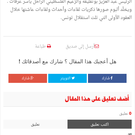
الرئيس عبد العزيز بوتفليقة والزعيم الفلسطيني الراحل ياسر عرفات .
ويخلّد ألبوم صورها ذكريات لقاءات وأحداث ولقاءات عاشتها خلال
العقود الأولى التي تلت استقلال تونس.
أرسل إلى صديق
طباعة
هل أعجبك هذا المقال ؟ شارك مع أصدقائك !
شارك
التويتر
شارك
أضف تعليق على هذا المقال
0
تعليق
اكتب تعليق
تعليق
الإسم