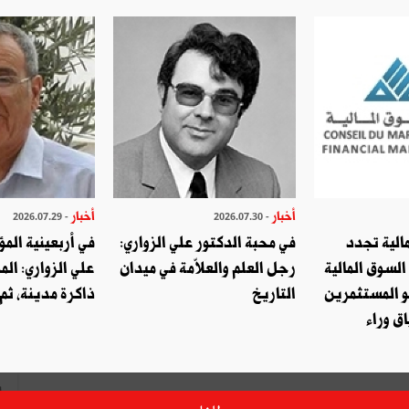
اكتب تعليق
أخبار
أخبار
- 2026.07.29
- 2026.07.30
الية تجدد
في محبة الدكتور علي الزواري:
في أربعينية المؤ
السوق المالية
رجل العلم والعلاّمة في ميدان
علي الزواري: الم
و المستثمرين
التاريخ
ذاكرة مدينة، ثم
ق وراء
ا