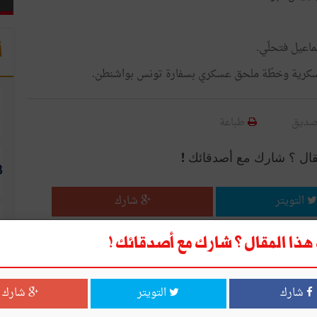
اعيل فتحلّي.
أ
العسكرية وخطّة ملحق عسكري بسفارة تونس بواشنطن.
صديق
طباعة
قال ؟ شارك مع أصدقائك !
التويتر
شارك
ذا المقال ؟ شارك مع أصدقائك !
شارك
التويتر
شارك
ا