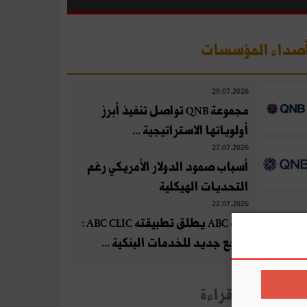
صداء المؤسسات
29.07.2026
مجموعة QNB تواصل تنفيذ أبرز
أولوياتها الاستراتيجية ...
27.07.2026
أسباب صمود الدولار الأمريكي رغم
التحديات الهيكلية
22.07.2026
بنك ABC يطلق تطبيقته ABC CLIC :
مرجع جديد للخدمات البنكية ...
لأخبار الأكثر قراءة