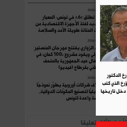
2026.08.04
أوبو تطلق A6c في تونس: المعيار
الجديد لفئة الأجهزة الاقتصادية من
حيث المتانة طويلة الأمد والسلاسة
2026.07.19
زياد الزواري يفتتح مهرجان المنستير
الدولي ويقود مشروع «100 كمان» في
احتفال عيد الجمهورية بالمتحف
الوطني بقرطاج (فيديو)
رخ الدكتور
2026.08.06
ؤرخ الذي كتب
ائتلاف شركات أوروبية يطوّر نموذجًا
 دخل تاريخها
تحويليًا لتصنيع المكوّنات الدوائية،
فرصة واعدة لتونس
لأخبار الأكثر تعلِيقا