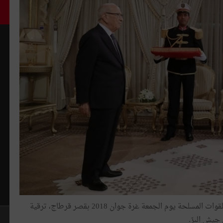
تولّى رئيس الجمهورية الباجي قايد السبسي القائد الأعلى للقوات المسلحة يوم الجمعة غرة جوان 2018 بقصر قرطاج، ترقية
 جيش البرّ.