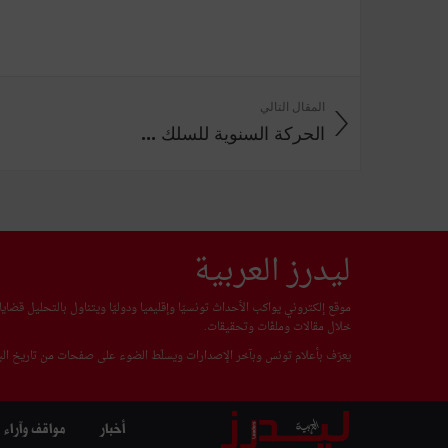
المقال التالي
الحركة السنوية للسلك ...
ليدرز العربية
موقع إلكتروني يواكب الأحداث تونسيّا وإقليميا ودوليّا ويتناول بالتحليل قضا
خلال مقالات وملفّات وتحقيقات.
يعرّف بأعلام تونس وبآخر الإصدارات ويسلّط الضوء على صفحات من تاريخ البل
أخبار
مواقف وآراء