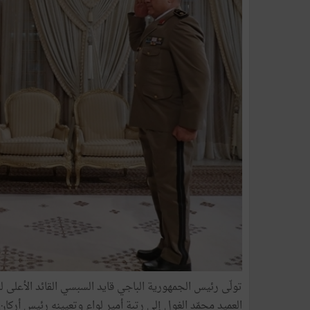
العميد محمّد الغول إلى رتبة أمير لواء وتعيينه رئيس أركان