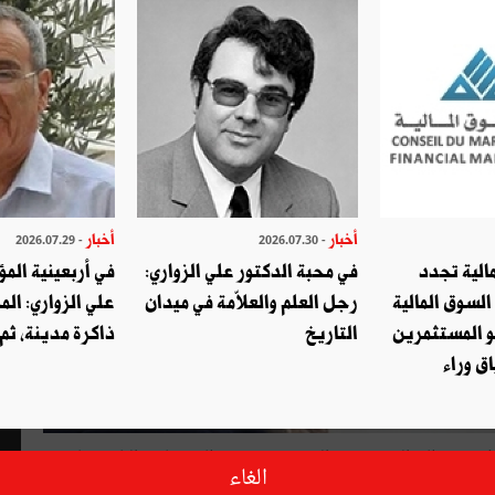
أخبار
أخبار
- 2026.07.29
- 2026.07.30
الية تجدد
في محبة الدكتور علي الزواري:
في أربعينية المؤ
السوق المالية
رجل العلم والعلاّمة في ميدان
علي الزواري: الم
و المستثمرين
التاريخ
ذاكرة مدينة، ثم
ق وراء
يقة قرطاج المنعقد يوم الجمعة بقصر قرطاج برئاسة الباجي قايد
الغاء
الدين الطبوبي، أنّه سيدعو لاجتماع الهيئة الإدارية للاتحاد خلال