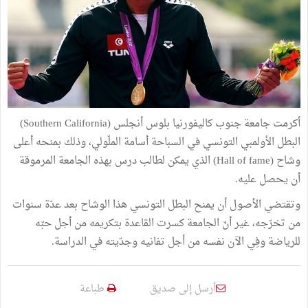
أكرمت جامعة جنوب كاليفورنيا بلوس أنجلس (Southern California)
البطل الأولمبي التونسي في السباحة أسامة الملّولي، وذلك بمنحه أعلى
وشاح (Hall of fame) الذي يمكن لطالب درس بهذه الجامعة المرموقة
أن يحصل عليه.
وتقتضي الأصول أن يمنح البطل التونسي هذا الوشاح بعد عدّة سنوات
من تخرّجه، غير أنّ الجامعة كسرت القاعدة بتكريمه من أجل حبّه
للرياضة وفِي الآن نفسه من أجل تفانيه وجدّيته في الدراسة.
أرسل إلى صديق
طباعة