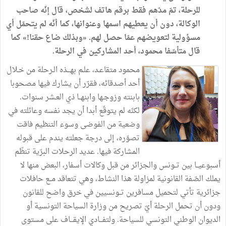
للرحلة، تمّ مدّهم فقط برقم هاتف لشخص، قال إنّه صاحب
الوكالة، دون أن يعطيهم اسمها وعنوانها، كما أنّه لم يتحمّل أي
مسؤولية لتعويضهم عمّا حصل لهم. «وبذلك ضاع حقنا!» كما
قال متأسّفا محمود، أحد المشاركين في الرحلة.
محمود متقاعـد، علـم بهـــذه الـرحلة من خـلال
أحد أصدقائه، فقرّر أن يشارك فيها مصحوبا
بابنته وزوجـها وابنهــا ذي العـشر سنوات.
لكنّه لم يتوقّع أبدا أن يجد نفسه وعائلته في
وضعية من الفوضى وسوء التنظيم فاقت
تصوّره، إلى درجة جعلته يندم على قبوله
المشاركة فيها. عديد الرحلات البرّية تنظّم
أسبوعيــا بين تــونس والجزائر من قبل وكالات أسفار، البعض منها لا
يملك الصّفة القانونية لمزاولة هذا النشاط، وهي تتعاقد مــع حافلات
جزائرية تأتي لتحميل مسافرين تــونسيين في خرق واضح للقانون
ودون أن تحمل الرحلة أيّ تصريح من وزارة السياحة التونسية أو
الديوان الوطني التونسي للسياحة. ولتفـــادي الإيقـــاف على مستوى