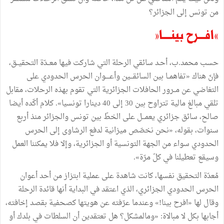
من تونس إلى الجزائر؟
«افـــرح بينــــا»
حسب محمد.ب، أحـد سائقي الرحلة التي شاركت فيها معــدّة التحقيــق،
فإنّ هناك «تفاهمــا بين السائقـــين وأعــــوان الحرس الحدودي على
التغاضي عن مــرور الحافلات الجزائرية التي تقوم بهذه الرحلات، مقابل
تلقي مبالغ مالية تتراوح بين 30 إلى 40 دينارا تونسيا». كلام أكّده أيضا
صالح، سائق جزائري يعمـــل على الخطّ بين تونس والجزائر منذ أربع
سنوات، بقوله، «نحن نخصّص ميزانية لدفع الرشاوى إلى الحرس
الحدودي سواء من الجهة التونسية أو الجزائرية، وإلا فلا يمكننا العمل
وسيقع تعطيلنا في كلّ مرّة».
مُعدّة التحقيق نفسها، كانت شاهدة على عملية ابتزاز من أحد أعوان
الحرس الحدودي الجزائري، الذي اعتقد في البداية أنها قائدة الرحلة
وقال لها «افرح بينا!» وعندما عرّفته عن هويتها كصحفية بقصد إخافته،
أجابها بكل لا مبالاة: «ومالمشكل؟ هل تعتقدين أن السلطات في بلدك أو