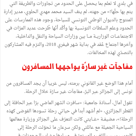
في بلدي لا تعلم بما يحصل على الحدود من تجاوزات والطريقة التي
يتم بها حلّها!» من جهته، لم ينف السيد محمد مهدي الحلوي، مدير إدارة
المنتوج بالديوان الوطني التونسي للسياحة، وجود هذه الممارسات على
الحدود وعلم السلطات التونسية بها وأكّد أنّها طُرحت عديد المرّات في
الاجتماعـــات الوزاريــة مـــا بين وزارات السياحة والنقل والداخلية،
وآخرها اجتماع عُقد في بداية شهر فيفري 2018، والتزم فيه المشاركون
بالتصدّي لهذه المخالفات.
مفاجآت غير سارّة يواجهها المسافرون
أمام هذا الوضع غير القانوني برمته، ليس غريبا أن يجد المسافرون من
تونس إلى الجزائر عبر البرّ، مفاجآت غير سارّة خلال الرحلة.
تقول آمال، أستاذة جامعية: «سافرت الشهر الماضي برّا عبر الحافلة إلى
القطر الجزائري، «لم أشهد أبدا في حياتي رحلة تسودها الفوضى كهذه
الرحلة!»، مضيفــة «غـــايتي كانت التعرّف على الجزائر وزيارة معالمها
السياحية الجميلة مع عائلتي ولكن سرعان ما تحوّلت الرحلة إلى
كابوس، بسبب التّغيير المستمرّ في مسارها وغياب الحجوزات في