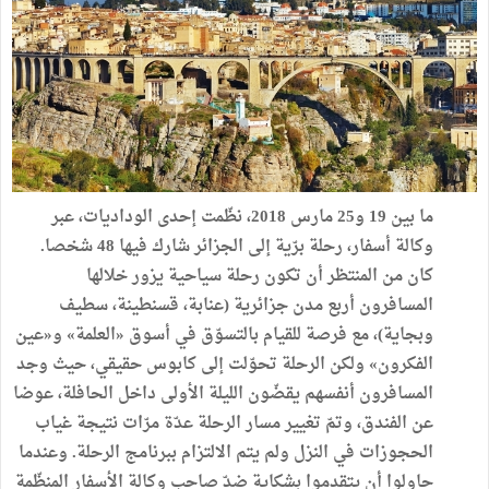
ما بين 19 و25 مارس 2018، نظّمت إحدى الوداديات، عبر
وكالة أسفار، رحلة برّية إلى الجزائر شارك فيها 48 شخصا.
كان من المنتظر أن تكون رحلة سياحية يزور خلالها
المسافرون أربع مدن جزائرية (عنابة، قسنطينة، سطيف
وبجاية)، مع فرصة للقيام بالتسوّق في أسوق «العلمة» و«عين
الفكرون» ولكن الرحلة تحوّلت إلى كابوس حقيقي، حيث وجد
المسافرون أنفسهم يقضّون الليلة الأولى داخل الحافلة، عوضا
عن الفندق، وتمّ تغيير مسار الرحلة عدّة مرّات نتيجة غياب
الحجوزات في النزل ولم يتم الالتزام ببرنامج الرحلة. وعندما
حاولوا أن يتقدموا بشكاية ضدّ صاحب وكالة الأسفار المنظّمة