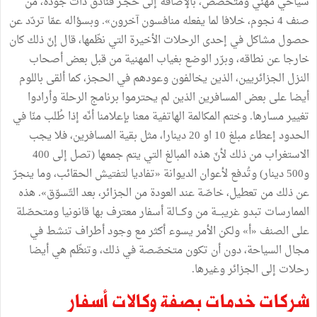
سياحي مهني ومتخصّص، بالإضافة إلى حجـز فنادق ذات جودة، من
صنف 4 نجوم، خلافا لما يفعله منافسون آخرون». وبسؤاله عمّا تردّد عن
حصول مشاكل في إحدى الرحلات الأخيرة التي نظّمها، قال إنّ ذلك كان
خارجا عن نطاقه، وبرّر الوضع بغياب المهنية من قبل بعض أصحاب
النزل الجزائريين، الذين يخالفون وعودهم في الحجز، كما ألقى باللوم
أيضا على بعض المسافرين الذين لم يحترموا برنامج الرحلة وأرادوا
تغيير مسارها. وختم المكالمة الهاتفية معنا بإعلامنا أنّه إذا طُلب منّا في
الحدود إعطاء مبلغ 10 او 20 دينارا، مثل بقية المسافرين، فلا يجب
الاستغراب من ذلك لأنّ هذه المبالغ التي يتم جمعها (تصل إلى 400
و500 دينار) وتُدفع لأعوان الديوانة «تفاديا لتفتيش الحقائب، وما ينجرّ
عن ذلك من تعطيل، خاصّة عند العودة من الجزائر، بعد التّسوّق». هذه
الممارسات تبدو غريبـــة من وكـــالة أسفار معترف بها قانونيا ومتحصّلة
على الصنف «أ» ولكن الأمر يسوء أكثر مع وجود أطراف تنشط في
مجال السياحة، دون أن تكون متخصّصة في ذلك، وتنظّم هي أيضا
رحلات إلى الجزائر وغيرها.
شركات خدمات بصفة وكالات أسفار