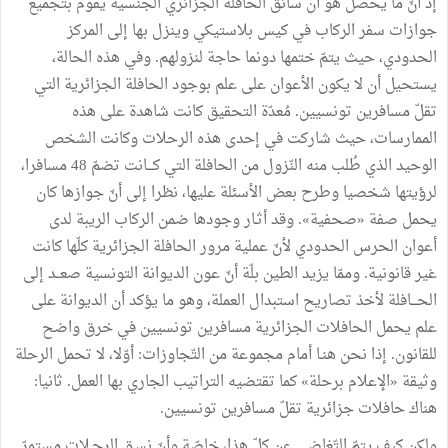
إذ أنّ ما يحصل هو أن سائق الحافلة الجزائري الجنسية يقوم بتجميع
جوازات سفر الركاب في كيس بلاستيكي وينزل بها إلى المركز
الحدودي، حيث يتمّ ختمها دونما حاجة لنزولهم. وفي هذه الحالة،
يستحيل أن لا يكون الأعوان على علم بوجود الحافلة الجزائرية التي
تقلّ مسافرين تونسيين. مُعدّة التحقيق كانت شاهدة على هذه
الممارسات، حيث شاركت في إحدى هذه الرحلات وكانت الشخص
الوحيد الذي طُلب منه النّزول من الحافلة التي كـــانت تضمّ 48 مسافرا،
لرؤيتها شخصيا وطرح بعض الأسئلة عليها، نظرا إلى أنّ جوازها كان
يحمل صفة «صحفية». وقد أثـار وجودها ضمن الركاب الريبة لدى
أعوان الحرس الحدودي لأنّ عملية مرور الحافلة الجزائرية كلّها كانت
غير قانونية. وممّا يزيد الطين بلّة أنّ عون الديوانة التونسية صعــد إلى
الحـــافلة لأخذ تصاريح استبدال العملة، وهو ما يؤكد أن الديوانة على
علم يحمل الحافلات الجزائرية مسافرين تونسيين في خرق واضح
للقانون. إذا نحن هنـا أمام مجموعة من التّجاوزات: أوّلا، لا تحمل الرحلة
وثيقة «الإعلام برحلة» كما تقتضيه التراتيب الجاري بها العمل. ثانيا:
هناك حافلات جزائرية تقلّ مسافرين تونسيين.
ولكن كيف يتمّ التّغاضي عن كلّ هذا، خاصّة وأنّ نسـق الرحـلات مستمرّ