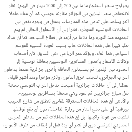
يتــراوح ســعــر استئجارها ما بين 700 إلى 1000 دينار في اليوم)، نظرا
لانخفاض سعـر البنـزين في الجزائر مقارنة بتونس. كما أنّ هناك عاملا
آخر يساعد على تنامي هذه الممارسات يتمثّل في وجود نقص في
الحافلات التونسية المتوفّرة، نظرا إلى أنّ الأسطول الحالي لم يتم
تجديده منذ الثورة وما تلاها من أزمة في قطاع السياحة، كما أنّ هناك
طلبا كبيرا على هذه الحافلات حاليا بسبب العودة النسبية للموسم
السياحي هذا العام. ويؤكّد عمر الرياحي «في السابق، كان أصحاب
وكالات الأسفار يأخذون المسافرين التونسيين بحافلة تونسية إلى
الحدود بين البلدين ثم يستبدلون الحافلة بأخرى جزائرية عندما يدخلون
التراب الجزائري، لتجنّب خرق القانون. ولكن مؤخرا ومنذ أشهر قليلة،
تفطنّا إلى أنّ حافلات جزائرية أصبحت تدخل التراب التونسي بحجّة
نقل سياح جزائريين ثم تعود وهي محمّلة بمسافرين تونسيين».
والأدهى أنّ هذه الحافلات المخترقة للقانون تنطلق من شارع الحبيب
بورقيبة أي على بضع أمتار من وزارة الداخلية، دون أن يقع توقيفها
للتّثبت من هويّة راكبيها. بل إنّ هذه الحافلات تمر من مناطق الحرس
الحدودي التونسي دون أن تثير أي ردة فعل أو إيقاف من طرف الأعوان،