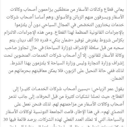
يعاني قطاع وكــالات الأسفار من متطفّلين يزاحمون أصحاب وكالات
الأسفار ويسرقون منهم الزبائن والأسواق. وهم أساسا أصحاب شركات
خدمات يختارون التخصّص في المجال السياحي دون أن يلتزموا
بالإجراءات القانونية المنظمة لهذا القطاع. ومن هذه الإجراءات، الالتزام
بكرّاس شروط يفترض توفير «ضمان بنكي» قدره 50 ألف دينار، يتم
سحبه من قبل سلطة الإشراف (وزارة السياحة) في حال تجاوز صاحب
وكالة الأسفار للقانون. إلا أنّ أصحاب شركات الخدمات، المنضوين تحت
إشراف وزارة التجارة وليس وزارة السياحة لا يلتزمون بهذا الشرط.
لذلك ففي حالة التحيل على الزبون، فلا يمكن معاقبتهم بحرمانهم من
الضمان.
يقول عمر الرياحي: «يسيئ أصحاب شركات الخدمـــات كثيـــرا إلى
القطاع، حيث تصلنا تشكيات كثيرة من قبل الحرفاء، إلى جانب تذمر
أصحاب وكالات الأسفار من مزاحمتهم لهم. لذلك فنحن نعمل على
التصدّي لهم». في هذا الإطار، قامت الجامعة التونسية لوكالات الأسفار
والسياحة، التي لا تملك العدد الفعلي لهذه الشركات، برصد قائمة فيها 30