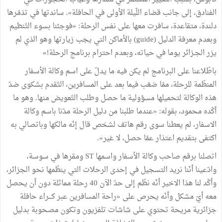
الفنادق، إلى جانب قضاء اللّيلة الأولى في الحافلة». ساندتها في تذمّرها
دلندة، متقاعدة، سافرت معها على نفس الرحلة: «فوجئنا بسوء التّنظيم
وبعدم معرفة الدليل (guide) بالأماكن التي يجب زيارتها وهو الذي لم
يزر الجـزائر يوما في حياته، وبعدم احترام برنامج الرحلة!»
باطّلاعنا على البرنامج لم يكن فيه ما يدلّ على اسم وكالة الأسفار
المنظّمة للرحلة، ممّا صَعّب فيما بعد على المسافرين، التّقدم بشكوى ضدّ
هذه الوكالة لتحميلها مسؤولية ما حصل وطلب التّعويض منها. وهو ما
أكّده محمود، بقوله: «عندما طلبنا من دليل الرحلة مدّنا باسم وكالة
الاسفار، لم يعطنا سوى رقم هاتف لشخص قال إنّه مالكها وباتصالي به
اكتفى بتقديم اعتذار عمّا حصل، لا غير».
اتصلنا برقم صاحب وكالة الأسفار واسمها ST ومقرها في سوسة،
وادّعينا أنّنا نريد التسجيل في إحدى الرحلات التي ينظّمها نحو الجزائر،
وأكّد لنا هذا الاخير أنّه نظّم إلى حدّ الآن 40 رحلة مماثلة دون أن يحصل
معه أيّ مشكل وأنّه يحرص على «راحة المسافرين عبر كـــراء حافلة
جزائرية مريحة تحتوي على شاشات تلفزيون وتكون مصحوبة بدليل