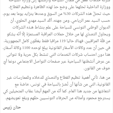
شركة خدمات تعمل في مجال السياحة وأرسلتها إلى وزارة السياحة
ووزارة الداخلية لحثّهما على وضع حدّ لهذه الظاهرة وتنظيم القطاع،
حيث تحتلّ هذه الشركات 30% من السوق وعددها يتزايد يوما بعد يوم،
حسب السيد عمر الرياحي. ومن جهته، أكّد السيد مهدي الحلوي، أنّ
الديوان الوطني التونسي للسياحة على علم بنشاط هــذه الشركات
ويحاول التصدّي لها من خلال حملات المراقبة المستمرّة إلّا أنّه يشكو
من قلّة المراقبين. فهناك حاليا 119 مراقبا فقط يغطّون كامل الجمهورية،
في حين أنّ عدد وكالات الأسفار القانونية يبلغ لوحده 1100 وكالة أسفار،
هذا دون احتساب شركات الخدمات التي تنشط بكل حرية ولا تتوانى
عن عرض أنشطتها السياحية عبر صفحات التواصل الاجتماعي دونما أيّ
خوف من القانون.
من هنا، تأتي أهمية تنظيم القطاع والتصدّي للدخلاء وللممارسات غير
القانونية، التي من شأنها أن تُضرّ بالسياحة في تونس، خاصّة مع
انتعاشها من جديد هذا العام. كما أنّه من المهمّ أيضا عقاب المتحيلين كي
يسترجع محمود وأمثاله من الحرفاء التونسيين حقّهم ويقع تعويضهم.
حنان زبيس