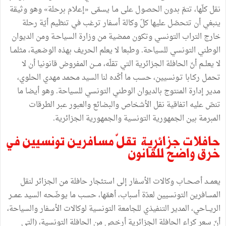
نقل كلّها، تتمّ بدون الحصول على مـا يسمّى «إعلام برحلة» وهو وثيقة
ينبغي أن تتحصّل عليها كلّ وكالة أسفار ترغب في تنظيم أيّة رحلة
خارج التراب التونسي وتكون ممضية من وزارة السياحـة ومن الديوان
الوطني التونسي للسياحة. وطبعا لا يعلم الحريف بهذه الوضعية، مثلمــا
لا يعلــم أنّ الحافلة الجزائرية التي تقلّه، مـــن المفروض قانونيا أن لا
تحمـل ركـابا تـونسيين، حسب ما أكّده لنا السيد محمد مهدي الحلوي،
مدير إدارة المنتوج بالديوان الوطني التونسي للسياحة. وهو أيضا ما
تنصّ عليه اتفاقية نقل الأشخاص والبضائع والعبور عبر الطرقات
المبرمة بين الجمهورية التونسية والجمهورية الجزائرية.
حافلات جزائرية تقلّ مسافرين تونسيين في
خرق واضح للقانون
يعمــد أصحــاب وكالات الأسفار إلى استئجار حافلة من الجزائر لنقل
المسافرين التونسيين لعدّة أسباب، أهمّها، حسب ما يوضّحه السيد عمــر
الريـــاحي، المدير التنفيذي للجامعة التونسية لوكالات الأسفار والسياحة،
أنّ سعر كراء الحافلة الجزائرية أرخـص من الحافلة التونسية، (التي