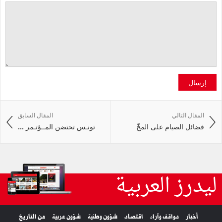
إرسال
المقال التالي
المقال السابق
فضائل الصيام على المخّ
تونـس تحتضن المــؤتـمر ...
ليدرز العربية
أخبار
مواقف وآراء
اقتصاد
شؤون وطنية
شؤون عربية
من التاريخ