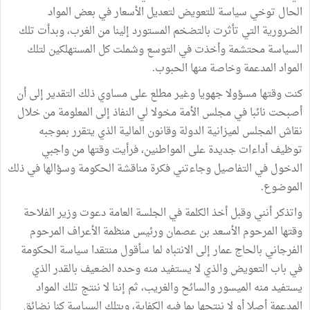
الحال توخي سياسة للتعويض لتعديل الأسعار في بعض المواد
الضرورية التي تأثرت بالتضخم المستورد إلينا من الغرب، وبدأت تلك
السياسة محتشمة وأخذت في التوسع وشملت كل المستهلكين لتلك
المواد المدعمة وخاصة منها الحبوب.
كنت وقتها مسؤولا جهويا وغير مطلع على مساوي ذلك التقدير إلى أن
أصبحت نائبا في مجلس الأمة مخولا لي النفاذ إلى المعلومة من خلال
نقاش المجلس لميزانية الدولة وقانون المالية الذي يتقرر بموجبه
توظيف أداءات جديدة على المواطنين، فرأيت وقتها من واجبي
الدخول في التفاصيل وجاءتني فكرة مناقشة الحكومة وسؤالها في ذلك
الموضوع.
واتذكر أنني وقبل أخذ الكلمة في الجلسة العامة دعوت وزير الفلاحة
وقتها المرحوم الأسعد بن عصمان ورئيس منظمة الأعراف المرحوم
الفرجاني بالحاج عمار إلى الانتباه لما سأقول منتقدا سياسة الحكومة
في باب التعويض والذي لا يستفيد منه وحده الضعيف بالقدر الذي
يستفيد منه الميسور والسائح والغريب، ثم إننا لا ننتج تلك المواد
المدعمة أصلا أو لا ننتجها بما فيه الكفاية، وبتلك السياسة كنا نضائق