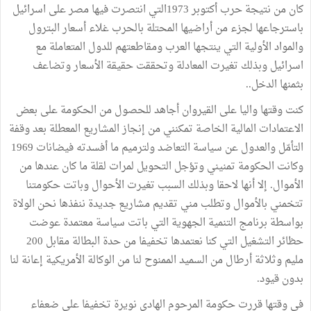
كان من نتيجة حرب أكتوبر 1973التي انتصرت فيها مصر على اسرائيل
باسترجاعها لجزء من أراضيها المحتلة بالحرب غلاء أسعار البترول
والمواد الأولية التي ينتجها العرب ومقاطعتهم للدول المتعاملة مع
اسرائيل وبذلك تغيرت المعادلة وتحققت حقيقة الأسعار وتضاعف
بثمنها الدخل..
كنت وقتها واليا على القيروان أجاهد للحصول من الحكومة على بعض
الاعتمادات المالية الخاصة تمكنني من إنجاز المشاريع المعطلة بعد وقفة
التأمّل والعدول عن سياسة التعاضد ولترميم ما أفسدته فيضانات 1969
وكانت الحكومة تمنيني وتؤجل التحويل لمرات لقلة ما كان عندها من
الأموال. إلا أنها لاحقا وبذلك السبب تغيرت الأحوال وباتت حكومتنا
تتخمني بالأموال وتطلب مني تقديم مشاريع جديدة ننفذها نحن الولاة
بواسطة برنامج التنمية الجهوية التي باتت سياسة معتمدة عوضت
حظائر التشغيل التي كنا نعتمدها تخفيفا من حدة البطالة مقابل 200
مليم وثلاثة أرطال من السميد الممنوح لنا من الوكالة الأمريكية إعانة لنا
بدون قيود.
في وقتها قررت حكومة المرحوم الهادي نويرة تخفيفا على ضعفاء