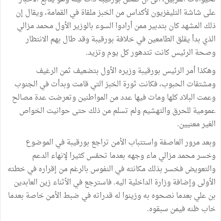
على شاشة التليفزيون لأكداس من الخبز ملقاة في القمامة، ويقال إن
ذلك المشهد كان بتدبير ممن أرادوا السوء بالوزير الأول محمد مزالي
الذي بدأ يقلق الطامعين في خلافة بورقيبة وقد طال بهم الانتظار
وصحة الرئيس كانت تتدهور كل يوم وتزيد.
وهكذا أمر الرئيس بورقيبة وزيره الأول بتضعيف ثمن الرغيف
ومشتقات الحبوب، فكانت ثورة الخبز التي قامت وبدأت في الجنوب
وعمت البلاد كلها ومات فيها عدد من المواطنين وتعرضت عدة مصالح
عمومية للحرق والتهشيم ولم تسلم من ذلك حتى حوانيت الخواص
الغير معنيين.
وبعد مرور العاصفة واستتباب الأمن تراجع بورقيبة في الموضوع
وخسر محمد مزالي ماء وجهه بعدما تحمّس كثيرا لإنهاء الدعم
والتعويض فخسر بذلك مكانته في النفوس بالرغم من إقراره في خطته
الأولى وإضافة وزارة الداخلية اليه. فاسترجع في الأثناء زين العابدين
بن علي بعدما نصحوه به وزينوا له قدراته في ضبط الأمن خاصة بعدما
خاب ظنه فيمن سبقوه.