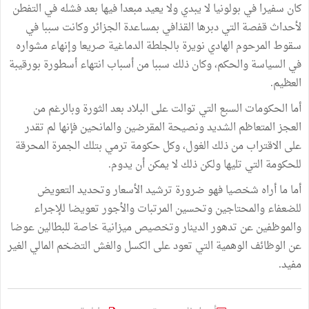
كان سفيرا في بولونيا لا يبدي ولا يعيد مبعدا فيها بعد فشله في التفطن
لأحداث قفصة التي دبرها القذافي بمساعدة الجزائر وكانت سببا في
سقوط المرحوم الهادي نويرة بالجلطة الدماغية صريعا وإنهاء مشواره
في السياسة والحكم، وكان ذلك سببا من أسباب انتهاء أسطورة بورقيبة
العظيم.
أما الحكومات السبع التي توالت على البلاد بعد الثورة وبالرغم من
العجز المتعاظم الشديد ونصيحة المقرضين والمانحين فإنها لم تقدر
على الاقتراب من ذلك الغول، وكل حكومة ترمي بتلك الجمرة المحرقة
للحكومة التي تليها ولكن ذلك لا يمكن أن يدوم.
أما ما أراه شخصيا فهو ضرورة ترشيد الأسعار وتحديد التعويض
للضعفاء والمحتاجين وتحسين المرتبات والأجور تعويضا للإجراء
والموظفين عن تدهور الدينار وتخصيص ميزانية خاصة للبطالين عوضا
عن الوظائف الوهمية التي تعود على الكسل والغش التضخم المالي الغير
مفيد.