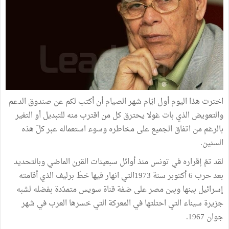
اخترت هذا اليوم أول ايّام شهر الصيام أن أكتب لكم عن صندوق الدعم
والتعويض الذي بات غولا يحترق كل من اقترب منه للتبديل أو التغير
بالرغم من اتفاق الجميع على مخاطره وسوء استعماله عبر كلّ هذه
السنين.
لقد تمّ إقراره في تونس منذ أوائل سبعينات القرن الماضي وبالتحديد
بعد حرب 6 أكتوبر سنة 1973التي انهار فيها خطّ برليف الذي أقامته
إسرائيل بينها وبين مصر على ضفة قناة سويس متمدّدة بفضله لشبه
جزيرة سيناء التي احتلتها في المعركة التي خسرها العرب في شهر
جوان 1967.