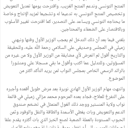
المنتج التونسي وندعم المنتج الغريب. واقترحت يومها تعديل التعويض
وتخصيص المنتج التونسي به تدعيما له وتشجيعا لمزيد الإنتاج وخاصة
ما يحتاجه التونسي ويساعد على التصدير، كما اقترحت تغيير الأسلوب
وبالاقتصار على الضعفاء والمحتاجين.
بلغني فيما بعد أنّ ذلك التدخل لم يعجب الوزير الأول وقتها ونبهني
زميلي في المجلس وصديقي علي السلامي رحمة الله عليه، وللحقيقة
والتاريخ أقول لم اتعرض لأي مضايقة من الوزير الأول ولا من غيره من
المسؤولين، وللتدليل عما اكتب وأقول ما بقي مسجلا علي ومنشورا
بالرائد الرسمي الخاص بمجلس النواب لمن يريد التأكد اكثر من
الموضوع.
وانتهت مهام الوزير الأول الهادي نويرة بعد مرض طويل أقعده وأجبره
على التفرغ للعلاج، فجاء بعده المرحوم محمد مزالي زميلي في قائمة
نواب ولاية المنستير ووجد ذلك الغول المتمثل في تضخم صندوق
الدعم والتعويض وبات يغطي الأسمدة والطاقة والنقل والوقود وثمن
الحبوب المستودة بالعملة الصعبة لصنع الخبز الذي بات أكثره يقدم علفا
لحيوانات المربين، الى أنّ تفطن بورقيبة ذات ليلة وهو يتابع الأخبار