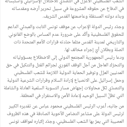
الشعب الفلسطيني الأعزل في التصدّي للاحتلال الإسرائيلي واستبساله
في الدفاع عن حقوقه المشروعة في سبيل تحرير أرضه ومقدساته
وبناء دولته المستقلة وعاصمتها القدس الشريف.
وجدّد رئيس الدولة الإعراب عن موقف تونس الثابت والمبدئي الداعم
للحقوق الفلسطينية وأكّد على ضرورة عدم المساس بالوضع القانوني
والتاريخي لمدينة القدس مثلما حدّدته قرارات الأمم المتحدة ذات
الصلة وبطلان أيّ إجراء مخالف لها.
ودعا رئيس الجمهورية المجتمع الدولي إلى الاضطلاع بمسؤولياته
والتحرّك العاجل من أجل الوقف الفوري لجرائم القتل والتنكيل في حق
المدنيين العزّل وتوفير الحماية الدولية اللازمة للشعب الفلسطيني
وحمل إسرائيل على الانصياع لإرادة السلام وقرارات الشرعية الدولية
والتصدّي لكل محاولات إجهاض مسار التسوية السلمية العادلة والشاملة
التي تظلّ السبيل الوحيد لإعادة الأمن والاستقرار في المنطقة.
من جانبه، أعرب الرئيس الفلسطيني محمود عباس عن تقديره الكبير
لرئيس الدولة على مشاعر التضامن الأخوية الصادقة في هذه الظروف
العصيبة التي يمرّ بها الشعب الفلسطيني، وجدّد إكباره لمواقف تونس