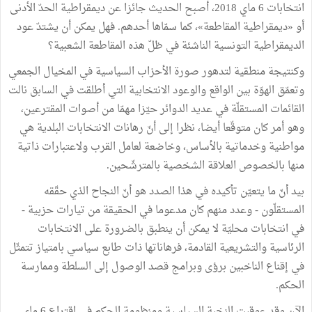
انتخابات 6 ماي 2018، أصبح الحديث جائزا عن ديمقراطية الحدّ الأدنى
أو «ديمقراطية المقاطعة»، كما سمّاها أحدهم. فهل يمكن أن يشتدّ عود
الديمقراطية التونسية الناشئة في ظلّ هذه المقاطعة الشعبية؟
وكنتيجة منطقية لتدهور صورة الأحزاب السياسية في المخيال الجمعي
وتعمّق الهوّة بين الواقع والوعود الانتخابية التي أطلقت في السابق نالت
القائمات المستقلّة في عديد الدوائر حيّزا مهمّا من أصوات المقترعين،
وهو أمر كان متوقّعا أيضا، نظرا إلى أنّ رهانات الانتخابات البلدية هي
مواطنية وخدماتية بالأساس، وخاضعة لعامل القرب ولاعتبارات ذاتية
منها بالخصوص العلاقة الشخصية بالمترشّحين.
بيد أنّ ما يتعيّن تأكيده في هذا الصدد هو أنّ النجاح الذي حقّقه
المستقلّون - وعدد منهم كان مدعوما في الحقيقة من تيارات حزبية -
في انتخابات محليّة لا يمكن أن ينطبق بالضرورة على الانتخابات
الرئاسية والتشريعية القادمة، فرهاناتها ذات طابع سياسي بامتياز تتمثّل
في إقناع الناخبين برؤى وبرامج قصد الوصول إلى السلطة وممارسة
الحكم.
الآن وقد عوقبت النخبة السياسية ومنظومة الحكم في اقتراع 6 ماي