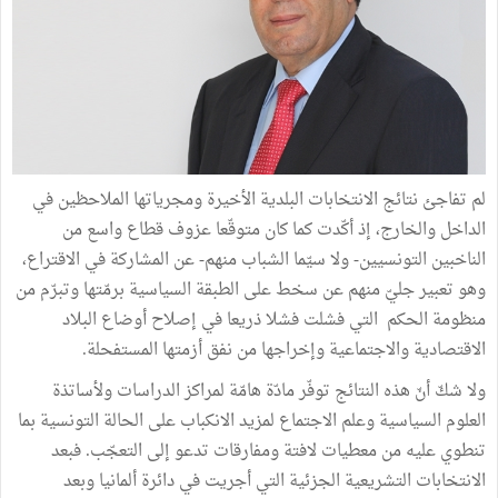
لم تفاجئ نتائج الانتخابات البلدية الأخيرة ومجرياتها الملاحظين في
الداخل والخارج، إذ أكّدت كما كان متوقّعا عزوف قطاع واسع من
الناخبين التونسيين- ولا سيّما الشباب منهم- عن المشاركة في الاقتراع،
وهو تعبير جليّ منهم عن سخط على الطبقة السياسية برمّتها وتبرّم من
منظومة الحكم التي فشلت فشلا ذريعا في إصلاح أوضاع البلاد
الاقتصادية والاجتماعية وإخراجها من نفق أزمتها المستفحلة.
ولا شكّ أنّ هذه النتائج توفّر مادّة هامّة لمراكز الدراسات ولأساتذة
العلوم السياسية وعلم الاجتماع لمزيد الانكباب على الحالة التونسية بما
تنطوي عليه من معطيات لافتة ومفارقات تدعو إلى التعجّب. فبعد
الانتخابات التشريعية الجزئية التي أجريت في دائرة ألمانيا وبعد