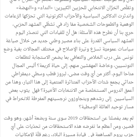
وتقلّص الخزّان الانتخابي للحزبين الكبيرين: «النداء» و«النهضة»
واندثرت الدكاكين السياسية والأحزاب الكرتونية التي تحرّكها الزعامات
الوهمية والطموحات الشخصية ممّا زاد في تشظّي المشهد الحزبي،
حريّ بنا أن نطرح هذه الأسئلة: هل أنّ للقيادات التي تتصدّر اليوم
المشهد السياسي القدرة على بناء مصير وطني جديد من خلال صياغة
سياسات عموميّة تسرّع وتيرة الإصلاح في مختلف المجالات بغية وضع
تونس على درب الخلاص والتعافي بما يضمن الاستجابة لتطلعات
التونسيين، وخاصّة المهمّشين منهم، إلى حياة كريمة؟ أليس المجال
متاحا اليوم، أكثر من أيّ وقت مضى، لبروز قطب وسطي ديمقراطي
حداثي يجمع شتات الأحزاب المتناثرة المنتمية إلى هذا التيار، وهذا من
أعمق الدروس المستخلصة من الانتخابات الأخيرة؟ فهل يثوب بعض
السياسيين إلى رشدهم ويتجاوزون نرجسيتهم المفرطة للانخراط في
مسار توحيد العائلة الوسطية؟
لم يعد يفصلنا عن استحقاقات 2019 سوى سنة وبضعة أشهر، وهو وقت
قصير، ومن أعظم ما تفرضه هذه الاستحقاقات من تحدّيات على أيّ
حزب يروم المساهمة في قيادة مسيرة البلاد، رغم قلّة الإمكانيات