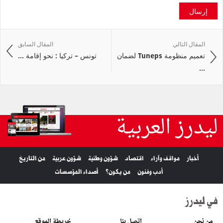
إرسال
المقال التالي
المقال السابق
تعميم منظومة Tuneps لضمان
تونس – تركيا : نحو إقامة ...
...
ليدرز العربية
أخبار
مواقف وآراء
اقتصاد
شؤون وطنية
شؤون عربية
من التاريخ
أدب وفنون
من يكون؟
أصداء المؤسسات
في ليدرز
من نحن
اتصل بنا
خريطة الموقع