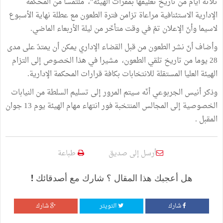
ثلاثة أيام من تاريخ تعليقها بمقرات الهيئة"، ملتمسا من المحكمة
الإدارية الاستئنافية مراعاة تزامن فترة الطعون مع عطلة نهاية الأسبوع
لاسيما وأنّ الإعلان تمّ في وقت متأخّر من ليلة الأربعاء الماضي.
وأضاف أنّ نشر الطعون من قبل القضاء الإداري يمكن أن يمتدّ على مدى
28 يوما من تاريخ تلقي الطعون، مشيرا في هذا الخصوص إلى التزام
الهيئة العليا المستقلة للانتخابات بكافة قرارات المحكمة الإدارية.
وذكر أنيس الجربوعي أنّه سيتم المرور إلى تسليم السلطة من النيابات
الخصوصية إلى المجالس المنتخبة فور انتهاء مهام الهيئة يوم 13 جوان
المقبل .
أرسل إلى صديق
طباعة
هل أعجبك هذا المقال ؟ شارك مع أصدقائك !
شارك
التويتر
شارك