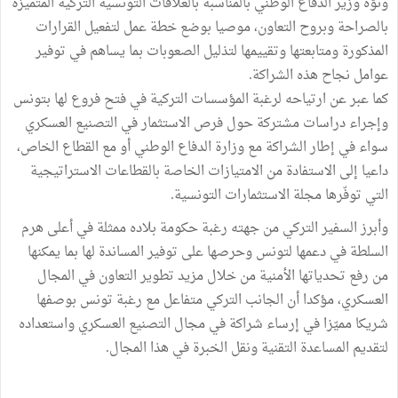
ونوّه وزير الدفاع الوطني بالمناسبة بالعلاقات التونسية التركية المتميزة
بالصراحة وبروح التعاون، موصيا بوضع خطة عمل لتفعيل القرارات
المذكورة ومتابعتها وتقييمها لتذليل الصعوبات بما يساهم في توفير
عوامل نجاح هذه الشراكة.
كما عبر عن ارتياحه لرغبة المؤسسات التركية في فتح فروع لها بتونس
وإجراء دراسات مشتركة حول فرص الاستثمار في التصنيع العسكري
سواء في إطار الشراكة مع وزارة الدفاع الوطني أو مع القطاع الخاص،
داعيا إلى الاستفادة من الامتيازات الخاصة بالقطاعات الاستراتيجية
التي توفّرها مجلة الاستثمارات التونسية.
وأبرز السفير التركي من جهته رغبة حكومة بلاده ممثلة في أعلى هرم
السلطة في دعمها لتونس وحرصها على توفير المساندة لها بما يمكنها
من رفع تحدياتها الأمنية من خلال مزيد تطوير التعاون في المجال
العسكري، مؤكدا أن الجانب التركي متفاعل مع رغبة تونس بوصفها
شريكا مميّزا في إرساء شراكة في مجال التصنيع العسكري واستعداده
لتقديم المساعدة التقنية ونقل الخبرة في هذا المجال.