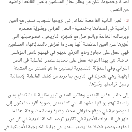
أعداءً وخصوماً، شأنَ من ينظر لحال المسلمين بالعين القانعة الراضية
عن النّفس.
3 -
العين الثانية الفاحصة للداخل في نزوعها للتجديد تلتقي مع العين
الراضية في اعتقادها بـ«قدسية» النص القرآني وبعُلويَّة مصدره
وبرسالته الخالدة وبالتواصل مع مُنْجَزِه التاريخي. خصوصيتُها التي
تُميّزها عــن العين المطمئنة أنّهــا بقدر ما تَعرُض بالنقد لإفهام المسلمين
فهي تعمل على تجاوز وضع التَردِّي لديهم في فهمهم للنص المؤسِّس
خاصّة. هي بهذا التوجّه تعمل على تحديد عنصر الفاعلية في النص
القرآني وفي المدوَّنَة التفسيرية ليستبين ما هو مُستتر من المشيئة
الإلهية وهي تتحرّك في التاريخ بما يزيد من كشف الفاعلية الإنسانية
وسبل تواصلها ونُموِّها.
إلى جانب هذين البُعدين وهاتين العينين تبرز مقاربة ثالثة تتمتّع بعين
راصدة تهتمّ بواقع المشهد الديني كما يتعيّن بصورة أقرب ما يكون إلى
الموضوعية في موقع جغرافي محدّد وفترة زمنية مضبوطة. هذا ما
ظهر في السنوات الأخيرة في تقارير ترصد الحالة الدينية في كلّ من
المغرب ومصر فضلا عمّا يصدر سنويا عن وزارة الخارجية الأمريكية في