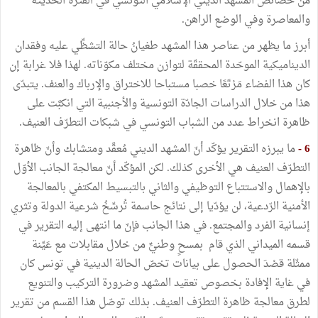
من خصائص المشهد الديني الإسلامي التونسي في الفترة الحديثة
والمعاصرة وفي الوضع الراهن.
أبرز ما يظهر من عناصر هذا المشهد طغيانُ حالة التشظِّي عليه وفقدان
الديناميكية الموحّدة المحققّة لتوازن مختلف مكوّناته. لهذا فلا غرابة إن
كان هذا الفضاء مَرْتَعًا خصبا مستباحا للاختراق والإرباك والعنف. يتبدّى
هذا من خلال الدراسات الجادّة التونسية والأجنبية التي انكبَّت على
ظاهرة انخراط عدد من الشباب التونسي في شبكات التطرّف العنيف.
6 -
ما يبرزه التقرير يؤكّد أنّ المشهد الديني مُعقَّد ومتشابك وأنّ ظاهرة
التطرّف العنيف هي الأخرى كذلك. لكن المؤكّد أنّ معالجة الجانب الأوّل
بالإهمال والاستتباع التوظيفي والثاني بالتبسيط المكتفي بالمعالجة
الأمنية الرّدعية، لن يؤدّيا إلى نتائج حاسمة تُرسِّخُ شرعية الدولة وتثري
إنسانية الفرد والمجتمع. في هذا الجانب فإنّ ما انتهى إليه التقرير في
قسمه الميداني الذي قام بمسحٍ وطنيٍّ من خلال مقابلات مع عَيِّنة
ممثّلة قصْدَ الحصول على بيانات تخصّ الحالة الدينية في تونس كان
في غاية الإفادة بخصوص تعقيد المشهد وضرورة التركيب والتنويع
لطرق معالجة ظاهرة التطرّف العنيف. بذلك توصّل هذا القسم من تقرير