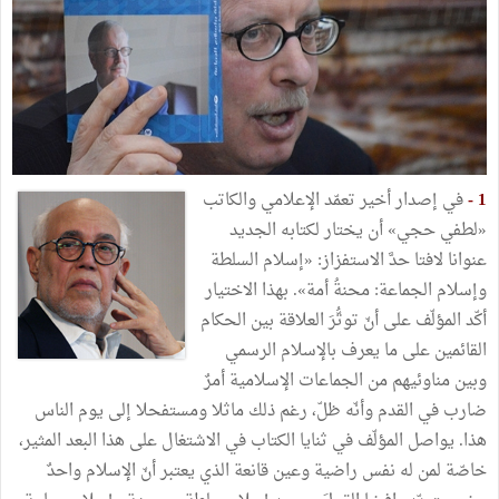
1 -
في إصدار أخير تعمّد الإعلامي والكاتب
«لطفي حجي» أن يختار لكتابه الجديد
عنوانا لافتا حدَّ الاستفزاز: «إسلام السلطة
وإسلام الجماعة: محنةُ أمة». بهذا الاختيار
أكّد المؤلّف على أنّ توتُّرَ العلاقة بين الحكام
القائمين على ما يعرف بالإسلام الرسمي
وبين مناوئيهم من الجماعات الإسلامية أمرٌ
ضارب في القدم وأنّه ظلّ، رغم ذلك ماثلا ومستفحلا إلى يوم الناس
هذا. يواصل المؤلّف في ثنايا الكتاب في الاشتغال على هذا البعد المثير،
خاصّة لمن له نفس راضية وعين قانعة الذي يعتبر أنّ الإسلام واحدٌ