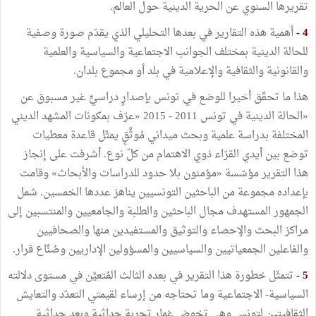
تقريرها السنوي عن الحرية الدينية حول العالم.
4 -
أهمية هذه التقارير في بعدها التحليلي الذي يقدّم صورة وصفية
للحالة الدينية بمختلف الجوانب الاجتماعية والسياسية والعلمية
والقانونية والثقافية والإعلامية في بلد أو مجموع بلدان.
هذا ما تحقّق أخيرا للوضع في تونس بإصدارٍ دراسيٍّ غير مسبوق عن
«الحالة الدينية في تونس 2011 - 2015 «عرّف بمكونات المشهد الديني
المختلفة بدراسة علمية وبحث ميداني مُوثَّقٍ يمثّل قاعدة معطيات
توضع بين أيدي القرّاء ذوي الاهتمام من كلّ نوع. أشرفت على إنجاز
هذا التقرير مؤسّسة «مؤمنون بلا حدود للدراسات والأبحاث» وقامت
بإعداده مجموعة من الباحثين التونسيين يناهز عددها الخمسين. شمل
الجمهور المستهدف مجال الباحثين والطلبة والجامعيين والمنتسبين إلى
مراكز البحث والإحصاء والتوثيق والمستفيدين منها والصحافيين
والفاعلين الجمعياتيين والسياسيين والمسؤولين الإداريين وصُنَّاع قرار.
5 -
تتمثّل خطورة هذا التقرير في بعده الثالث المُتعيِّن في مستوى دلالته
السياسية- الاجتماعية وما تحتاجه من إرساء لقيمتي التعدّد والتعايش
الثقافيتين لتونس وهي تخوض غمار تجربة حداثية وبعد حداثية