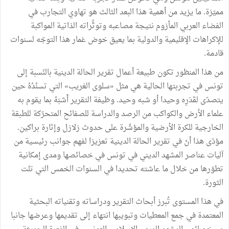
مميّزة. ما يزيد من أهمية هذا البعد الثالث هو تهاوي التجارب في
الفضاء العربي المأزوم نتيجة مصاعبه وتوتُّراته الذاتية المواكبة
للإكراهات الإقليمية والدولية بما يعيق خوض غمار هذا التوجّه لسنوات
قادمة.
من هذا المنظور تكون طبيعة أعمال تقرير الحالة الدينية بالنّسبة إلى
تونس في تجربتها الحالية هي مثل «سلوى الغريب» التي تسنُدُهُ حين
يتصدّى لقَدَرِه وحيدا أو شبه وحيد. وظيفة التقرير أَشبَهُ بما يقوم به
علماء الأرض والكواكب من الرصد والدراسة للصفائح المتحرّكة للطبقة
الخارجية للكرة الأرضية والمؤشّرة على حدوث زلازل وإثارة براكين.
مؤدّى هذا أنّ في تقرير الحالة الدينية تعزيزا لفهم جوانب رئيسية من
آليات عناصر المشهد الديني في تونس في خصائصها ومدى إمكانية
تطوّرها من خلال ما عاشته تحديدا في السنوات الخمس التي تلت
الثورة.
في هذا المستوى تُبرز أبحاث التقرير ودراساته وتقنياته البحثية
المعتمدة في جمع المعطيات وتبويبها انتهاء إلى تقديمها وعرضها جانبا