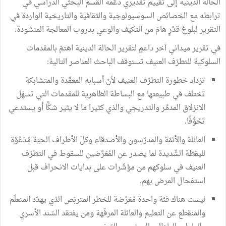
الحالة الدينية إلى تقييم تقديري دعَّمه القسم البحثي الدراسي في
ترابطه مع الخصائص السوسيولوجية والثقافية والتاريخية الواردة في
التقرير لبلوغ قدْرٍ هامّ من التكيّف والوعي بدروب المعالجة المنشودة.
في تقرير ميداني آخر داعمٍ لتقرير الحالة الدينية اهتمّ بالمقدمات
السلوكية للتطرّف العنيف تستوقف الباحث العناصر التالية:
تزداد خطورة التطرّف العنيف لأنّ أسبابه المعقّدة والمتشابكة
تختلف في طبيعتها مع البساطة الظاهرية للمقدمات التي تسهّل
الانزلاق المدمِّر والتدريجي والذي كثيرا ما لا يثير شكًّا أو يستدعي
تَخَوُّفًا.
العائلة والأئمّة والمدرّسون والأصدقاء وكلّ الأطراف الحيّة مُدْعُوَّة
لليقظة الشّديدة لما يصدر عن المُعَرَّضين للسقوط في التطرّف
العنيف في سلوكهم من مؤشّرات على بدايات الانحراف قبل
استفحال المرض بهم.
ليست هناك فئة واحدة مُعَرَّضة للخطر المتربّص الذي يهدّد المتعلّم
والمنقطع عن التعليم والعائلة المرفّهة ومن يفتقد السّند الأسري