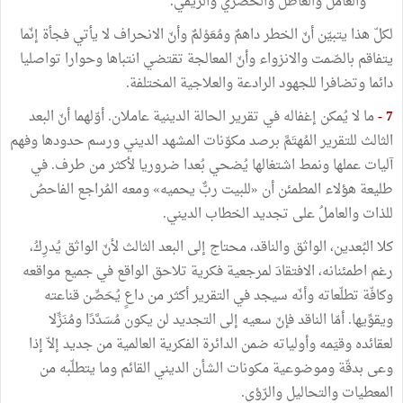
والعامل والعاطل والحضري والرّيفي.
لكلّ هذا يتبيّن أنّ الخطر داهمٌ ومُعَوْلمٌ وأنّ الانحراف لا يأتي فجأة إنّما
يتفاقم بالصّمت والانزواء وأنّ المعالجة تقتضي انتباها وحوارا تواصليا
دائما وتضافرا للجهود الرادعة والعلاجية المختلفة.
7 -
ما لا يُمكن إغفاله في تقرير الحالة الدينية عاملان. أوّلهما أنّ البعد
الثالث للتقرير المُهتَمَّ برصد مكوّنات المشهد الديني ورسم حدودها وفهم
آليات عملها ونمط اشتغالها يُضحي بُعدا ضروريا لأكثر من طرف. في
طليعة هؤلاء المطمئن أن «للبيت ربٌّ يحميه» ومعه المُراجع الفاحصُ
للذات والعاملُ على تجديد الخطاب الديني.
كلا البُعدين، الواثق والناقد، محتاج إلى البعد الثالث لأنّ الواثق يُدرِكُ،
رغم اطمئنانه، الافتقادَ لمرجعية فكرية تلاحق الواقع في جميع مواقعه
وكافّة تطلّعاته وأنّه سيجد في التقرير أكثر من داعٍ يُحَصِّن قناعته
ويقوِّيها. أمّا الناقد فإنّ سعيه إلى التجديد لن يكون مُسَدَّدًا ومُنَزِّلا
لعقائده وقيَمه وأولياته ضمن الدائرة الفكرية العالمية من جديد إلاّ إذا
وعى بدقّة وموضوعية مكونات الشأن الديني القائم وما يتطلّبه من
المعطيات والتحاليل والرّؤى.