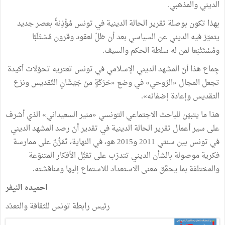
الديني والمذهبي.
بهذا تكون بوصلة تقرير الحالة الدينية في تونس مُؤْذِنةً بعصر جديد
يتميّز فيه الديني عن السياسي بعد أن ظلّ لعقود وقرون مُسْتَلَبًا
ومُسْتَتْبَعا لمن له سلطة الحكم والسيف.
جِماع هذا أنّ المشهد الديني الإسلامي في تونس تعتريه تحوّلات أكيدة
تجعل المجال «الرّوحي» في وضع «حَرَكَةٍ منْ جَيَشَانِ التّقديس ونزع
التقديس وإعادة إضفائه».
هذا ما يتبيّن للباحث الاجتماعي التونسي «منير السعيداني» الذي أشرف
على سير أعمال تقرير الحالة الدينية في تقدير أنّ رصد المشهد الديني
في تونس بين سنتي 2011 و2015 هو، في النهاية، تَمَرُّنٌ على ممارسة
فكرية موصولة بالشأن الديني تتدرّب على تقبُّل الأفكار المتنوّعة
والمختلفة بما يحقّق معنى الاستعداد للاستماع إليها ومناقشته.
احميده النيفر
رئيس رابطة تونس للثقافة والتعدّد