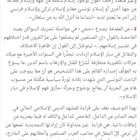
وغير متعدّد رافضا القولَ بوجود إسلام سلطة من جهة وإسلام جماعة
من جهة أخرى أو إسلام تونسيّ مغاير لإسلام تركي ولإسلام فرنسي
إلى آخر ما يُعتبَر لديه «ابتداعا ما أنزل الله به من سلطان».
2 -
من المقدمّة يصدع «حجي» في مواصلة تحريك السواكن بعينه
الفاحصة بالقول «إنّ المسلمين لم يختلفوا على مرِّ القرون قدرَ اختلافهم
في تفسير إسلامهم...» ليتوصَّلَ إلى القول إنّ ظاهرة الاختلاف
والتقاتل في ديار الإسلام ازدادت تجذُّرا في السنوات الأخيرة مع ميلاد
حركات تكفيرية متطرّفة تُشرِّع للقتل والإرهاب باسم الدين. ما يسوّغ
به المؤلِّف إصداره القائم على هذا التّشخيص هو أنّ ممّا يتوجّب على
الباحث التونسي الذي شهدت بلاده ثورةً سياسية مَكَّنَتْهُ من منسوب
هامّ من الحرية أن يعالج بوضوح وجرأة «مأزق فهم الإسلام في ديار
الإسلام».
بهذا التوصيف نقف على قراءة للمشهد الديني الإسلامي الحالي في
البعد الصادر من الداخل، الفاحص للداخل والنّاقد له فيما يعتريه من
إعاقات ذاتية. هي قراءة غير متداولة لأنّ إرادتها التجديدية تمنعها من
أن ترمي كلّ الحِمْل في متاعب العرب المسلمين وأعطابهم على الخارج،