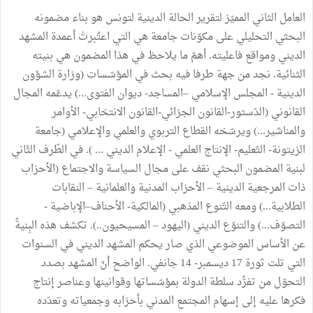
العامل الثاني المميّز لتقرير الحالة الدينية لتونس هو بناء مضمونه
البحثي التحليلي على مكوّنات جامعة هي التي اعتُبرتْ أعمدة المشهد
الديني ومواقع فاعليته. أهمّ ما يلاحظ في هذا المضمون هي بنيته
الثنائية. نجد من جهة طرفا فيه بحث في المؤسّسات (وزارة الشؤون
الدينية - المجلس الإسلامي –المساجد- ديوان الفتوى...) يدعّمه المجال
القانوني (الدّستور-القانون الجزائي-القانون الانتخابي- الأوامر
والمناشير...) ويرسّخه القطاع التربوي والعلمي والإعلامي (جامعة
الزيتونة- التّعليم- الإنتاج العلمي - الإعلام الديني ... ). في الطّرف الثّاني
لبنية المضمون البحثي نقف على مجال السياسة والاجتماع (الأحزاب
ذات المرجعية الدينية – الأحزاب المدنية والعلمانية – النقابات
الطلابية...) ومعه التّنوع المذهبي (المالكية- الأحناف–الإباضية -
التصوّف...) والتنوّع الديني (اليهود – المسيحيون..). تكشف هذه البِنيةُ
عن الأساس الموضوعي الذي صار يحكم المشهد الديني في السنوات
التي تلت ثورة 17 ديسمبر- 14 جانفي. الواضح أنّ المشهد بصدد
التحوّل من تفرُّد سلطة الدولة بمؤسّساتها وقوانينها وعناصر إنتاج
فكرها عليه إلى إسهام المجتمع المدني بأحزابه وجمعياته وتعدّده