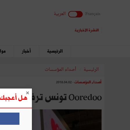
Français
العربية
النشرة الإخبارية
الرئيسية
أخبار
مواق
الرئيسية
أصداء المؤسسات
أصداء المؤسسات
- 2018.04.02
Ooredoo تونس ترفع قضيّة في التشهير والثلب ضدّ شركة Media Visions Editing
هل أعجبك ه