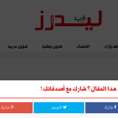
ف وآراء
اقتصاد
شؤون وطنية
شؤون عربية
ذا المقال ؟ شارك مع أصدقائك !
شارك
التويتر
شارك