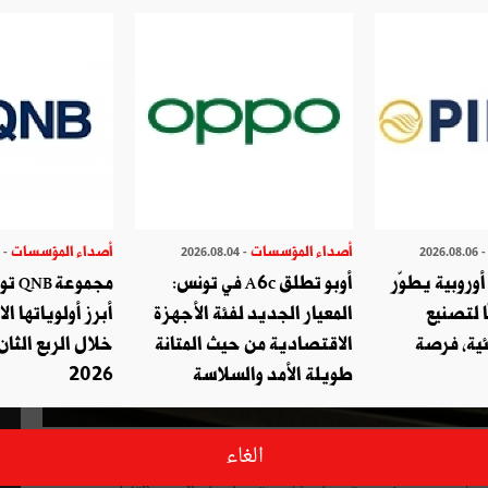
أصداء المؤسسات
أصداء المؤسسات
- 2026.07.29
- 2026.08.04
- 2026.08.
وروبية يطوّر
أوبو تطلق A6c في تونس:
مجموع
ا لتصنيع
المعيار الجديد لفئة الأجهزة
أبرز أولوياتها ال
ئية، فرصة
الاقتصادية من حيث المتانة
خلال الربع الثان
طويلة الأمد والسلاسة
2026
لى إثر نشر مقال بموقع Tunivisions يوم 01 أفريل 2018، بإمضاء المدعو أنور الشنوفي، ألحق الضرر بسمعة الشركة ومسّ من
الغاء
ؤولين لديها، رفعت شركة Ooredoo تونس أمام المحكمة الإبتدائية بتونس قضيّة موضوعها التشهير والثلب ضدّ