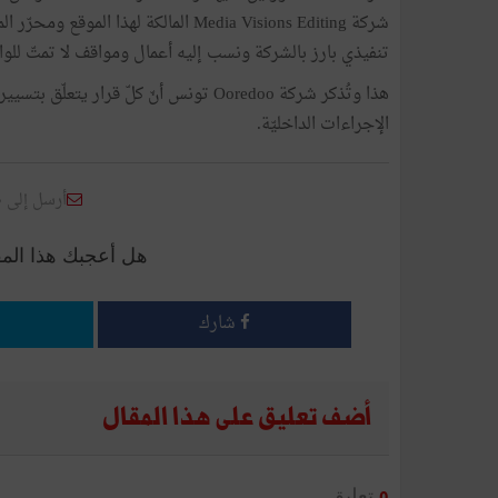
شركة Media Visions Editing المالكة له
تنفيذي بارز بالشركة ونسب إليه أعمال ومواقف لا تمتّ للواق
هذا وتُذكر شركة Ooredoo تونس أنّ كلّ ق
الإجراءات الداخليّة.
أرسل إلى 
هل أعجبك هذا الم
شارك
أضف تعليق على هذا المقال
تعليق