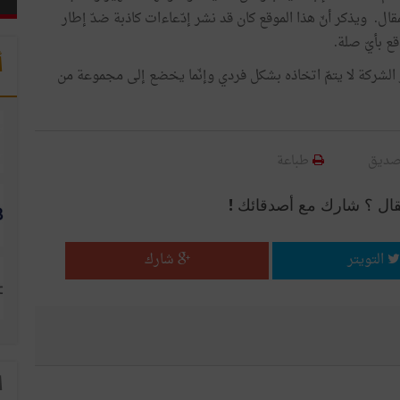
ذا الموقع ومحرّر المقال. ويذكر أنّ هذا الموقع كان قد نشر إدّعاءات كاذبة ضدّ إطار
ع بأيّ صلة.
أ
رار يتعلّق بتسيير الشركة لا يتمّ اتخاذه بشكل فردي وإنّما يخضع إلى مجموعة من
صديق
طباعة
قال ؟ شارك مع أصدقائك !
التويتر
شارك
ا