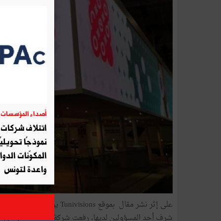
أصداء المؤسسات
06
ائتلاف شركات أ
نموذجًا تحويليً
المكوّنات الدوا
واعدة لتونس
ع
شرف أحد المس