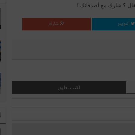
قال ؟ شارك مع أصدقائك !
التويتر
شارك
اكتب تعليق
ا