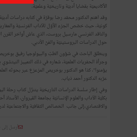
الأكاديميّة بقضايا أدبيّة وتاريخيّة وعلميّة.
وقد اهتم الدكتور محمّد رضا بوقرّة في كتابه دراسات أدبيّة
كونيّة، حيث خصّص الجزء الأوّل للآداب الفرنسيّة والمغاربي
والناقد الفرنسي مارسيل بروست، الذي عاش أواخر القرن التاس
حول الدراسات البروستينيّة والفنّ الأدبي.
وينطلق الباحث في شؤون الطبّ والبيولوجيا رفيق بوخريص ف
وجرأة الحفريات العلميّة، شعاره في ذلك التمييز النيتشوي 
يؤمنوا"، كذا هو الدكتور بوخريص المزعزع عبر بحوثه العلميّة ل
عرّبه الدكتور أحمد ذياب.
وفي إطار سلسة الدراسات التاريخيّة يتنزّل كتاب رحلة اليو
بكليّة الآداب والعلوم الإنسانيّة بجامعة القيروان، الأستا
والاقتصادي،إلى جانب الخصائص الثقافيّة والاجتماعيّة لدر
أرسل إلى 