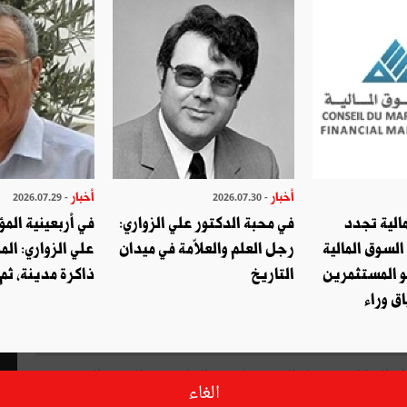
أخبار
أخبار
- 2026.07.29
- 2026.07.30
الية تجدد
في محبة الدكتور علي الزواري:
في أربعينية المؤ
السوق المالية
رجل العلم والعلاّمة في ميدان
علي الزواري: الم
و المستثمرين
التاريخ
ذاكرة مدينة، ثم
ق وراء
غ والديانات"، "رحلة اليوسي لمحمّد العياشي بن الحسن اليوسي"،
الغاء
ثلاثة مؤلّفات افتتح بها المجمع التونسي للعلوم والآداب والفنون " بيت الحكمة" منشورات سنة 2018، وتتعلّق هذه الأعمال