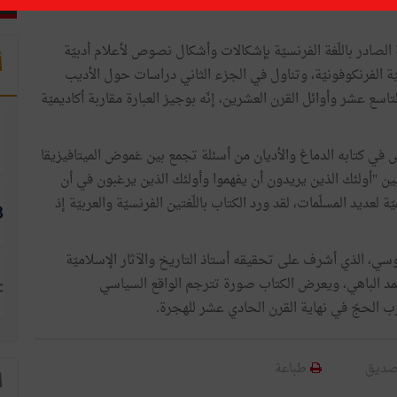
 الصادر باللّغة الفرنسيّة بإشكالات وأشكال نصوص لأعلام أدبيّة
أ
ّة الفرنكوفونيّة، وتناول في الجزء الثاني دراسات حول الأديب
ع عشر وأوائل القرن العشرين، إنّه بوجيز العبارة مقاربة أكاديميّة
ي كتابه الدماغ والأديان من أسئلة تجمع بين غموض الميتافيزيقا
بين "أولئك الذين يريدون أن يفهموا وأولئك الذين يرغبون في أن
عديد المسلّمات، لقد ورد الكتاب باللّغتين الفرنسيّة والعربيّة إذ
سي، الذي أشرف على تحقيقه أستاذ التاريخ والآثار الإسلاميّة
ذ أحمد الباهي، ويعرض الكتاب صورة تترجم الواقع السياسي
ب الحجّ في نهاية القرن الحادي عشر للهجرة.
صديق
طباعة
ا