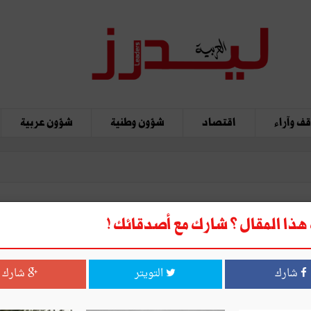
ف وآراء
اقتصاد
شؤون وطنية
شؤون عربية
ذا المقال ؟ شارك مع أصدقائك !
مة
شارك
التويتر
شارك