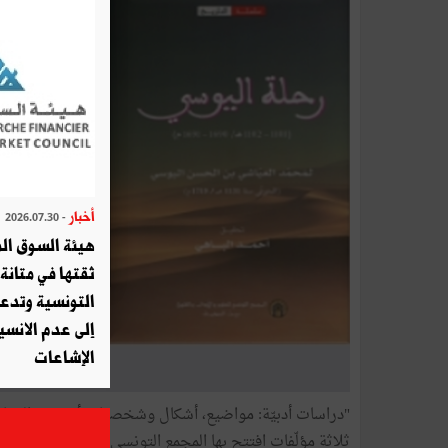
أخبار
- 2026.07.30
هيئة السوق الم
ثقتها في متانة 
التونسية وتدع
إلى عدم الانسيا
الإشاعات
"دراسات أدبيّة: مواضيع، أشكال وشخصيات أدبيّة"، "الدما