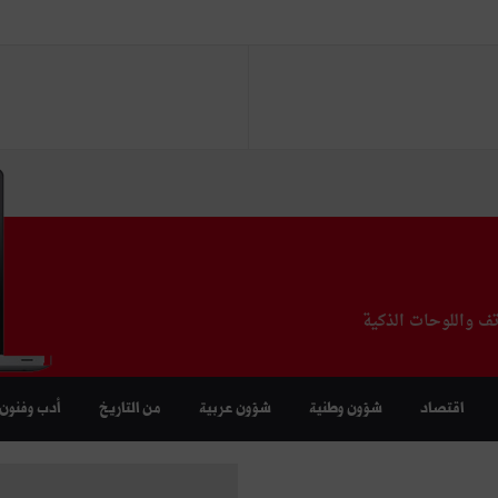
تف واللوحات الذكية
اقتصاد
شؤون وطنية
شؤون عربية
من التاريخ
أدب وفنون