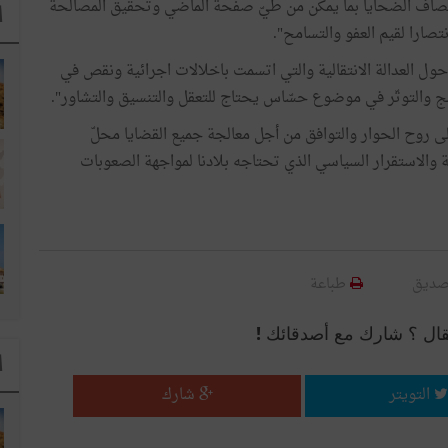
إنصاف الضحايا بما يمكّن من طَيّ صفحة الماضي وتحقيق المصالحة
ا
نتصارا لقيم العفو والتسامح".
حول العدالة الانتقالية والتي اتسمت باخلالات اجرائية ونقص في
شنج والتوتّر في موضوع حسّاس يحتاج للتعقل والتنسيق والتشاور".
ة على روح الحوار والتوافق من أجل معالجة جميع القضايا محلّ
ة والاستقرار السياسي الذي تحتاجه بلادنا لمواجهة الصعوبات
صديق
طباعة
قال ؟ شارك مع أصدقائك !
ا
التويتر
شارك