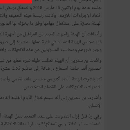
راسل
جلسة عامة يوم الإثنين 26 
اتّخاذ الإجراءات اللازمة. وكانت رئيسة هيئة الحقيقة وال
الهيئة مصرّة على استكمال مهامها وفق ما يخوّله لها القانون
وأضافت أنّ الهيئة واجهت العديد من العراقيل من أجهزة الدو
قرّر مجلس الهيئة التمديد في فترة عملها ، مشيرة إلى ضرور
وجبر ضررهم ومحاسبة المسؤولين عن هذه الانتهاكات واقت
واكّدت بن سدرين أنّ الهيئة تمكّنت طيلة فترة عملها من
خمسين ألف جلسة استماع ، إضافة إلى تنظيم ثلاث عشرة 
الاعتراف بالانتهاكات على القضاء المتخصص.
وأشارت بن سدرين إلى أنّه سيتم خلال الأيام القليلة القا
الإنسان.
وفِي ردّ فعل إزاء التصويت على عدم التمديد لعمل الهيئة، 
المنعقد مساء الثلاثاء عن تمسّكها " بمسار العدالة الانتقالية