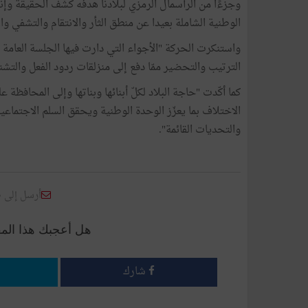
وجزءًا من الرأسمال الرمزي لبلادنا هدفه كشف الحقيقة و
الوطنية الشاملة بعيدا عن منطق الثأر والانتقام والتشفي وا
واستنكرت الحركة "الأجواء التي دارت فيها الجلسة العامة 
الترتيب والتحضير ممّا دفع إلى منزلقات ردود الفعل والت
كما أكّدت "حاجة البلاد لكلّ أبنائها وبناتها وإلى المحافظ
الاختلاف بما يعزّز الوحدة الوطنية ويحقق السلم الاجتماعي
والتحديات القائمة".
أرسل إلى 
هل أعجبك هذا الم
شارك