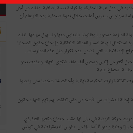
 مجلس نوّاب الشعب يوم الأربعاء 28 مارس 2018 رئاسة الحكومة ورئاسة الجمهورية لإعلامهما بقراره المتّخذ خلال
مارس 2018 والمتعلّق برفض التمديد في عمل هيئة الحقيقة والكرامة بسنة إضافية، وذلك من أجل
كرامة سهام بن سدرين أعلنت خلال ندوة صحفية يوم الاربعاء أنّ
.
أ
لة الملزمة دستوريا وقانونيا بالتعاون معها وتسهيل مهامها، لذلك
ة استكمال الهيئة لمسار العدالة الانتقالية وإرجاع حقوق الضحايا
راح الإصلاحات التي تضمن عدم تكرار مثل هذه الممارسات .
 تسجيل أكثر من إثنين وستين ألف ملف شكوى انتهاك وعقدت نحو
جلسة استماع علنية.
كما باشرت الهيئة أيضا أكثر من خمسين ملف تقصّي وأصدرت ثلاثة قرارت تحكيمية نهائية وأحالت 14 شخصا ممّن رفضوا
دمة إحالة العشرات من الأشخاص ممّن تعلقت بهم تهم انتهاك حقوق
أعربت حركة النهضة في بيان لها عقب اجتماع مكتبها التنفيذي
 خيارًا وطنيًّا وعنوانًا أساسيًّا من عناوين الديمقراطية في تونس