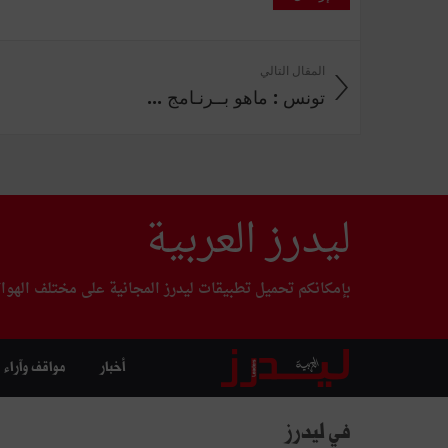
المقال التالي
تونس : ماهو بــرنـامج ...
ليدرز العربية
بإمكانكم تحميل تطبيقات ليدرز المجانية على مختلف الهوا
أخبار
مواقف وآراء
في ليدرز