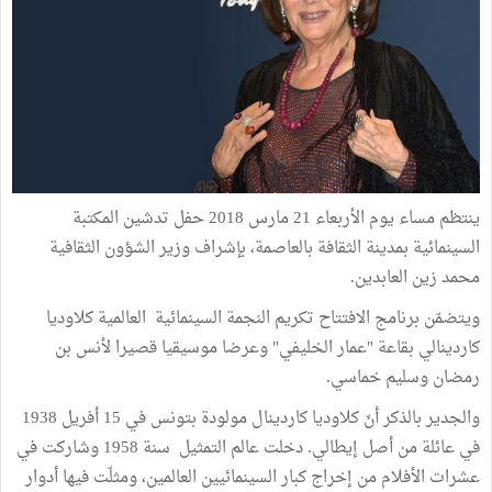
ينتظم مساء يوم الأربعاء 21 مارس 2018 حفل تدشين المكتبة
السينمائية بمدينة الثقافة بالعاصمة، بإشراف وزير الشؤون الثقافية
محمد زين العابدين.
ويتضمّن برنامج الافتتاح تكريم النجمة السينمائية العالمية كلاوديا
كاردينالي بقاعة "عمار الخليفي" وعرضا موسيقيا قصيرا لأنس بن
رمضان وسليم خماسي.
والجدير بالذكر أنّ كلاوديا كاردينال مولودة بتونس في 15 أفريل 1938
في عائلة من أصل إيطالي. دخلت عالم التمثيل سنة 1958 وشاركت في
عشرات الأفلام من إخراج كبار السينمائيين العالمين، ومثلّت فيها أدوار