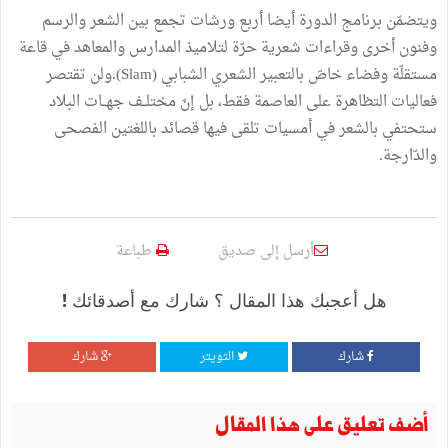
ويتضمّن برنامج الدورة أيضا أربع ورشات تجمع بين الشعر والرسم
وفنون أخرى وقراءات شعرية حرّة لتلاميذ المدارس والمعاهد في قاعة
مستقلّة وفضاء خاصّ بالتعبير الشعري الشبابي (Slam).ولن تقتصر
فعاليات التظاهرة على العاصمة فقط، بل إنّ مختلــف جهــات البلاد
ستحتفي بالشعر في أمسيات تلقى فيها قصائد باللغتين الفصحى
والدّارجة.
أرسل إلى صديق
طباعة
هل أعجبك هذا المقال ؟ شارك مع أصدقائك !
شارك
التويتر
شارك
أضف تعليق على هذا المقال