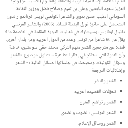
العام للمنظمة الإسلامية للتربية والثقافة والعلـــوم (الاسيســكو) وعبد
العزيز سعود البابطين وعلي بن تميم وصلاح فضل ووزير الثقافة
السوداني الطيب حسن بدوي والشاعر الكولمبي لويس فرناندو راندون
المتحصّل على جائزة نوبل البديلة للسلام (2006) والشاعر الفرنسي
دانيال لوفارس. وسيشارك في فعاليات الدورة المقامة في العاصمة ما لا
يقلّ عن 60 شاعرا من تونس وعدد من الدول العربية ومن بلدان أخرى،
فضلا عن مترجمين للشعر منهم التركي محمّد حقّي سوتشين، خاصّة
وأنّ الندوة التي ستقام في إطار التظاهرة ستتناول موضوع «الشعر
وسؤال الكونية». وستبحث في جلساتها المسائل التالية : • الشعر
وإشكاليات الترجمة
الشعر والنشر
تحوّلات القصيدة العربية
الشعر وتراشح الفنون
الشعر التونسي :الصّوت والصّدى
الشعر ووسائل الإعلام.