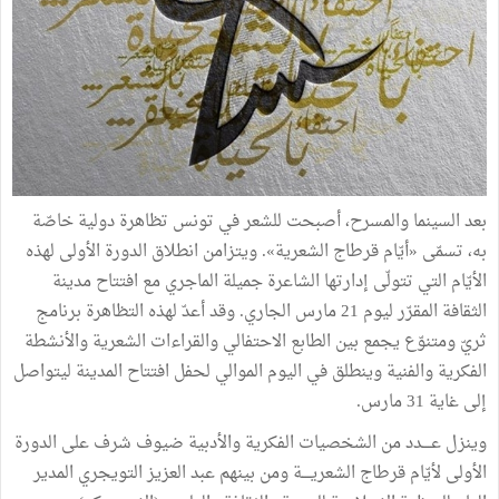
بعد السينما والمسرح، أصبحت للشعر في تونس تظاهرة دولية خاصّة
به، تسمّى «أيّام قرطاج الشعرية». ويتزامن انطلاق الدورة الأولى لهذه
الأيّام التي تتولّى إدارتها الشاعرة جميلة الماجري مع افتتاح مدينة
الثقافة المقرّر ليوم 21 مارس الجاري. وقد أعدّ لهذه التظاهرة برنامج
ثريّ ومتنوّع يجمع بين الطابع الاحتفالي والقراءات الشعرية والأنشطة
الفكرية والفنية وينطلق في اليوم الموالي لحفل افتتاح المدينة ليتواصل
إلى غاية 31 مارس.
وينزل عــــدد من الشخصيات الفكرية والأدبية ضيوف شرف على الدورة
الأولى لأيّام قرطاج الشعريــــة ومن بينهم عبد العزيز التويجري المدير