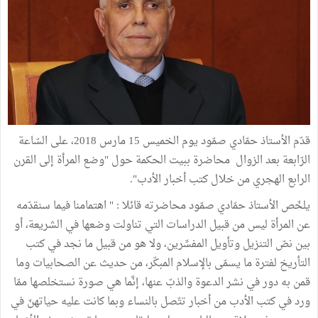
قدّم الأستاذ حمّادي صمّود يوم الخميس 15 مارس 2018، على السّاعة
الرّابعة بعد الزوال محاضرة ببيت الحكمة حول "وضع المرأة إلى القرن
الرابع الهجري من خلال كتب أخبار الأدب".
يلخّص الأستاذ حمّادي صمّود محاضرته قائلا : " اهتمامنا فيما سنقدّمه
عن المرأة ليس من قبيل الدراسات التي تناولت وضعها في الشريعة، أو
بين نصّ التنزيل وتأويل المفسِّرين، ولا هو من قبيل ما نجد في كتب
التأريخ لفترة ما يسمّى بالإسلام المبكّر، من حديث عن الصحابيات وما
قمن به دور في نشر الدعوة والذبّ عنها، إنَّما هي صورة نستخلصها ممّا
ورد في كتب الأدب من أخبار تتّصل بالنساء وبما كانت عليه حياتهنّ في