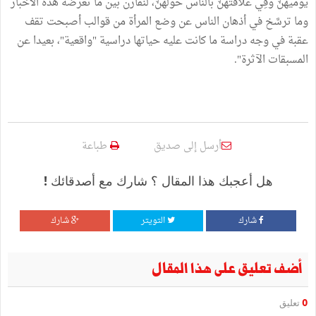
يوميهنّ وفِي علاقتهنّ بالناس حولهنّ، لنقارن بين ما تعرضه هذه الأخبار
وما ترسَّخ في أذهان الناس عن وضع المرأة من قوالب أصبحت تقف
عقبة في وجه دراسة ما كانت عليه حياتها دراسية "واقعية"، بعيدا عن
المسبقات الآثرة".
أرسل إلى صديق
طباعة
هل أعجبك هذا المقال ؟ شارك مع أصدقائك !
شارك
التويتر
شارك
أضف تعليق على هذا المقال
0
تعليق